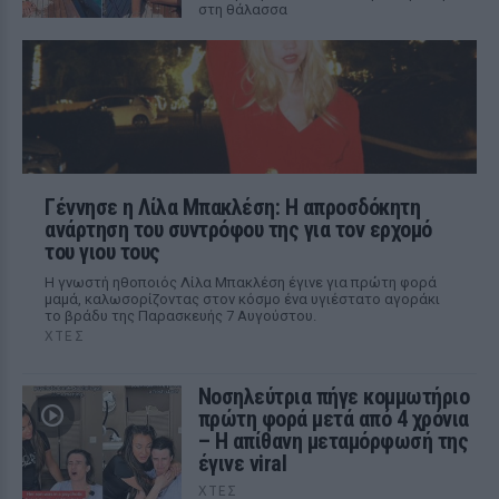
στη θάλασσα
Γέννησε η Λίλα Μπακλέση: Η απροσδόκητη
ανάρτηση του συντρόφου της για τον ερχομό
του γιου τους
Η γνωστή ηθοποιός Λίλα Μπακλέση έγινε για πρώτη φορά
μαμά, καλωσορίζοντας στον κόσμο ένα υγιέστατο αγοράκι
το βράδυ της Παρασκευής 7 Αυγούστου.
ΧΤΕΣ
Νοσηλεύτρια πήγε κομμωτήριο
πρώτη φορά μετά από 4 χρόνια
– Η απίθανη μεταμόρφωσή της
έγινε viral
ΧΤΕΣ