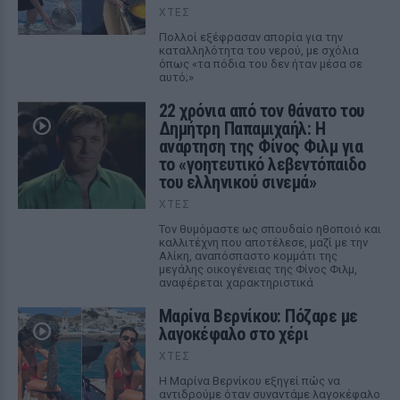
ΧΤΕΣ
Πολλοί εξέφρασαν απορία για την
καταλληλότητα του νερού, με σχόλια
όπως «τα πόδια του δεν ήταν μέσα σε
αυτό;»
22 χρόνια από τον θάνατο του
Δημήτρη Παπαμιχαήλ: Η
ανάρτηση της Φίνος Φιλμ για
το «γοητευτικό λεβεντόπαιδο
του ελληνικού σινεμά»
ΧΤΕΣ
Τον θυμόμαστε ως σπουδαίο ηθοποιό και
καλλιτέχνη που αποτέλεσε, μαζί με την
Αλίκη, αναπόσπαστο κομμάτι της
μεγάλης οικογένειας της Φίνος Φιλμ,
αναφέρεται χαρακτηριστικά
Μαρίνα Βερνίκου: Πόζαρε με
λαγοκέφαλο στο χέρι
ΧΤΕΣ
Η Μαρίνα Βερνίκου εξηγεί πώς να
αντιδρούμε όταν συναντάμε λαγοκέφαλο