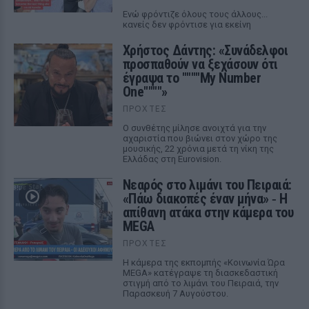
Ενώ φρόντιζε όλους τους άλλους...
κανείς δεν φρόντισε για εκείνη
Χρήστος Δάντης: «Συνάδελφοι
προσπαθούν να ξεχάσουν ότι
έγραψα το """"My Number
One""""»
ΠΡΟΧΤΈΣ
Ο συνθέτης μίλησε ανοιχτά για την
αχαριστία που βιώνει στον χώρο της
μουσικής, 22 χρόνια μετά τη νίκη της
Ελλάδας στη Eurovision.
Νεαρός στο λιμάνι του Πειραιά:
«Πάω διακοπές έναν μήνα» ‑ Η
απίθανη ατάκα στην κάμερα του
MEGA
ΠΡΟΧΤΈΣ
Η κάμερα της εκπομπής «Κοινωνία Ώρα
MEGA» κατέγραψε τη διασκεδαστική
στιγμή από το λιμάνι του Πειραιά, την
Παρασκευή 7 Αυγούστου.