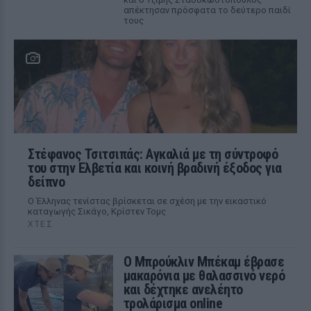
απέκτησαν πρόσφατα το δεύτερο παιδί
τους
Στέφανος Τσιτσιπάς: Αγκαλιά με τη σύντροφό
του στην Ελβετία και κοινή βραδινή έξοδος για
δείπνο
Ο Έλληνας τενίστας βρίσκεται σε σχέση με την εικαστικό
καταγωγής Σικάγο, Κρίστεν Τομς
ΧΤΕΣ
Ο Μπρούκλιν Μπέκαμ έβρασε
μακαρόνια με θαλασσινό νερό
και δέχτηκε ανελέητο
τρολάρισμα online