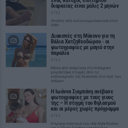
Ένας κάτοχος εισιτηρίου
διαρκείας είναι μόλις 2 μηνών
ΧΤΕΣ
Οπαδός από κούνια κυριολεκτικά στον
ΟΦΗ
Διακοπές στη Μύκονο για τη
Βάλια Χατζηθεοδώρου ‑ οι
φωτογραφίες με μαγιό στην
παραλία
ΧΤΕΣ
Μέσα από ανάρτηση στο Instagram
μοιράστηκε στιγμές από τις
καλοκαιρινές της διακοπές στο νησί των
ανέμων
H Ιωάννα Σιαμπάνη ανέβασε
φωτογραφίες με τους γιους
της – Η στιγμή του θηλασμού
και οι μέρες χωρίς πρόγραμμα
ΧΤΕΣ
Η πρώην παίκτρια του «My Style Rocks»
και ο Τζίμης Σταθοκωστόπουλος