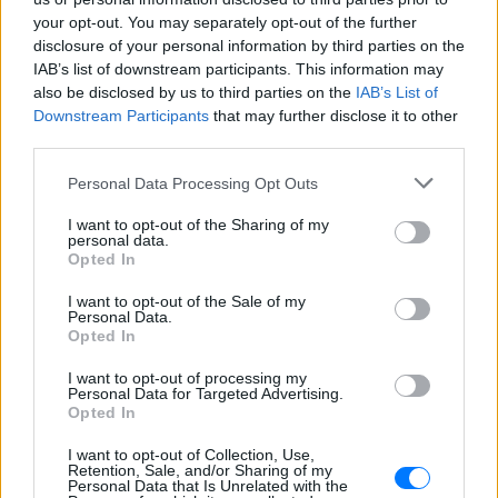
ΣΤΗΝ ΙΔΙΑ ΚΑΤΗΓΟΡΙΑ
your opt-out. You may separately opt-out of the further
disclosure of your personal information by third parties on the
Βάλια Χατζηθεοδώρου: Μπικίνι
IAB’s list of downstream participants. This information may
και βραδινές έξοδοι στη
also be disclosed by us to third parties on the
IAB’s List of
Μύκονο – Οι φωτογραφίες της
Downstream Participants
that may further disclose it to other
ΣΉΜΕΡΑ
third parties.
Η παρουσιάστρια μοιράστηκε στο
Instagram σειρά στιγμιότυπων από τις
Personal Data Processing Opt Outs
καλοκαιρινές της διακοπές στο «νησί
των ανέμων».
I want to opt-out of the Sharing of my
personal data.
Η Γαρυφαλλιά Καληφώνη στην
Opted In
Πάρο με μαύρο μπικίνι ‑ δείτε
τις πόζες της
I want to opt-out of the Sale of my
Personal Data.
ΣΉΜΕΡΑ
Opted In
Το μοντέλο μοιράστηκε φωτογραφίες
από τις καλοκαιρινές της διακοπές στο
I want to opt-out of processing my
Personal Data for Targeted Advertising.
νησί των Κυκλάδων
Opted In
Ιωάννα Τούνη: «Έβγαλα όλο το
βράδυ στο νοσοκομείο με ορούς
I want to opt-out of Collection, Use,
Retention, Sale, and/or Sharing of my
και αντιβιώσεις»
Personal Data that Is Unrelated with the