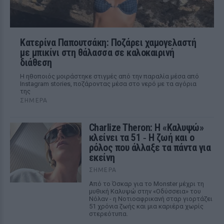
Κατερίνα Παπουτσάκη: Ποζάρει χαμογελαστή
με μπικίνι στη θάλασσα σε καλοκαιρινή
διάθεση
Η ηθοποιός μοιράστηκε στιγμές από την παραλία μέσα από
Instagram stories, ποζάροντας μέσα στο νερό με τα αγόρια
της
ΣΉΜΕΡΑ
Charlize Theron: Η «Καλυψώ»
κλείνει τα 51 ‑ H ζωή και ο
ρόλος που άλλαξε τα πάντα για
εκείνη
ΣΉΜΕΡΑ
Από το Όσκαρ για το Monster μέχρι τη
μυθική Καλυψώ στην «Οδύσσεια» του
Νόλαν - η Νοτιοαφρικανή σταρ γιορτάζει
51 χρόνια ζωής και μια καριέρα χωρίς
στερεότυπα.