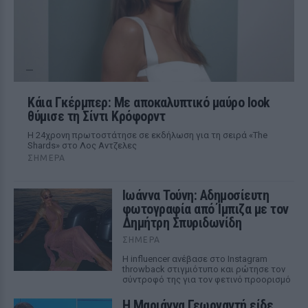
Κάια Γκέρμπερ: Με αποκαλυπτικό μαύρο look
θύμισε τη Σίντι Κρόφορντ
Η 24χρονη πρωτοστάτησε σε εκδήλωση για τη σειρά «The
Shards» στο Λος Αντζελες
ΣΉΜΕΡΑ
Ιωάννα Τούνη: Αδημοσίευτη
φωτογραφία από Ίμπιζα με τον
Δημήτρη Σπυριδωνίδη
ΣΉΜΕΡΑ
Η influencer ανέβασε στο Instagram
throwback στιγμιότυπο και ρώτησε τον
σύντροφό της για τον φετινό προορισμό
Η Μαριάννα Γεωργαντή είδε