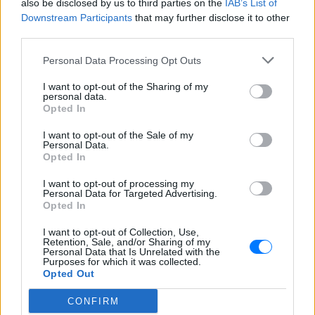
also be disclosed by us to third parties on the
IAB’s List of
Downstream Participants
that may further disclose it to other
third parties.
Personal Data Processing Opt Outs
ΔΕΙΤΕ ΕΠΙΣΗΣ
I want to opt-out of the Sharing of my
personal data.
Opted In
ΣΤΗΝ ΙΔΙΑ ΚΑΤΗΓΟΡΙΑ
I want to opt-out of the Sale of my
Personal Data.
Η Ελένη Βουλγαράκη ξεσπά για
Opted In
τις φήμες χωρισμού με τον
Ιωαννίδη: «Διασταυρώστε
I want to opt-out of processing my
καμία πληροφορία πριν
Personal Data for Targeted Advertising.
Opted In
εκτοξεύσετε τη βλακεία σας»
ΣΉΜΕΡΑ
I want to opt-out of Collection, Use,
Retention, Sale, and/or Sharing of my
Η παραγωγός ραδιοφώνου ανάρτησε
Personal Data that Is Unrelated with the
story στο Instagram για να διαψεύσει όσα
Purposes for which it was collected.
κυκλοφορούν για την ερωτική της ζωή
Opted Out
Το μαροκινό χωριό που έγινε
CONFIRM
Τροία για τον Nolan, Yunkai για