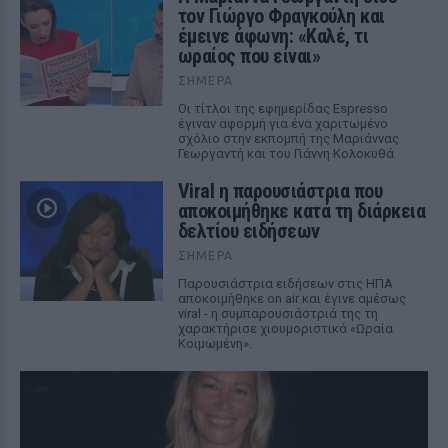
τον Γιώργο Φραγκούλη και
έμεινε άφωνη: «Καλέ, τι
ωραίος που είναι»
ΣΉΜΕΡΑ
Οι τίτλοι της εφημερίδας Espresso
έγιναν αφορμή για ένα χαριτωμένο
σχόλιο στην εκπομπή της Μαριάννας
Γεωργαντή και του Γιάννη Κολοκυθά
Viral η παρουσιάστρια που
αποκοιμήθηκε κατά τη διάρκεια
δελτίου ειδήσεων
ΣΉΜΕΡΑ
Παρουσιάστρια ειδήσεων στις ΗΠΑ
αποκοιμήθηκε on air και έγινε αμέσως
viral - η συμπαρουσιάστριά της τη
χαρακτήρισε χιουμοριστικά «Ωραία
Κοιμωμένη».