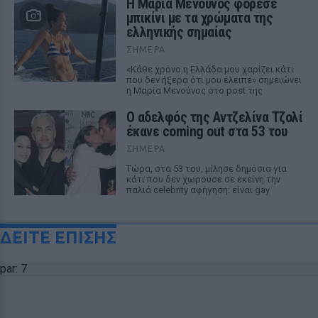
Η Μαρία Μενούνος φόρεσε
μπικίνι με τα χρώματα της
ελληνικής σημαίας
ΣΉΜΕΡΑ
«Κάθε χρόνο η Ελλάδα μου χαρίζει κάτι
που δεν ήξερα ότι μου έλειπε» σημειώνει
η Μαρία Μενούνος στο post της
Ο αδελφός της Αντζελίνα Τζολί
έκανε coming out στα 53 του
ΣΉΜΕΡΑ
Τώρα, στα 53 του, μίλησε δημόσια για
κάτι που δεν χωρούσε σε εκείνη την
παλιά celebrity αφήγηση: είναι gay
ΔΕΙΤΕ ΕΠΙΣΗΣ
par: 7