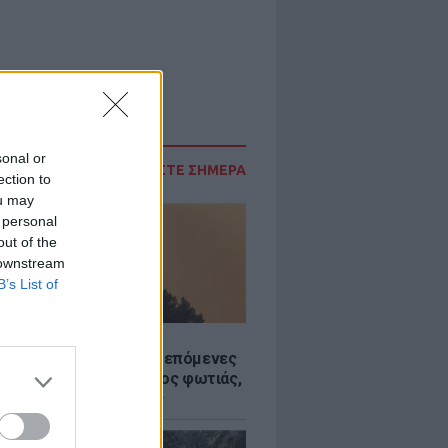
sonal or
ΔΙΑΒΑΣΤΕ ΣΗΜΕΡΑ
ection to
ou may
 personal
out of the
 downstream
B’s List of
Σ
«hot – dry – windy» τις επόμενες
ς: Αυξημένος ο κίνδυνος φωτιάς,
ρμός σε 6 περιφέρειες