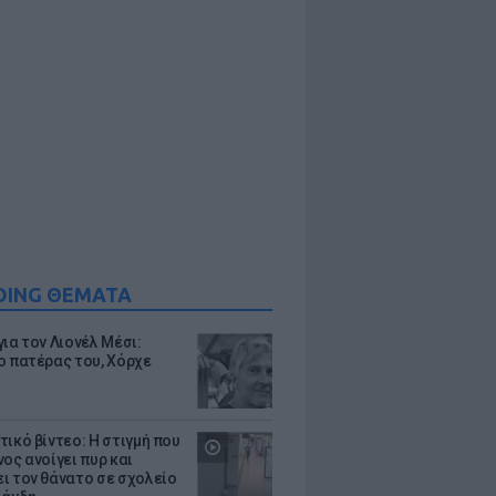
DING ΘΕΜΑΤΑ
ια τον Λιονέλ Μέσι:
ο πατέρας του, Χόρχε
τικό βίντεο: Η στιγμή που
ος ανοίγει πυρ και
ι τον θάνατο σε σχολείο