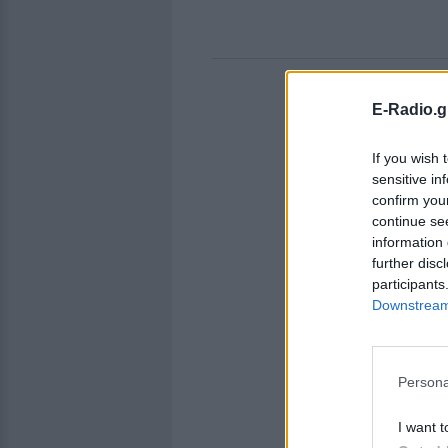
E-Radio.g
If you wish 
sensitive in
confirm you
continue se
information 
further disc
participants
Downstream 
Persona
I want t