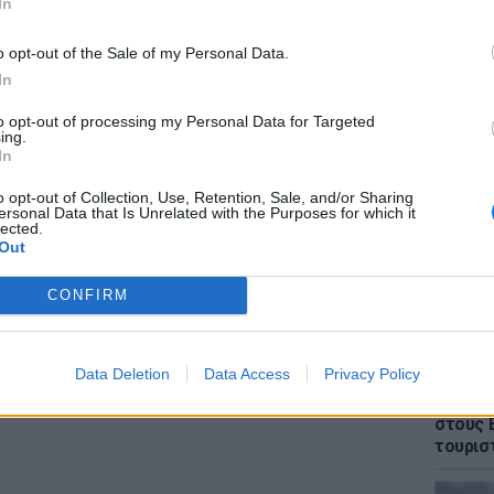
In
o opt-out of the Sale of my Personal Data.
In
to opt-out of processing my Personal Data for Targeted
ς να πιστεύει ότι τα οπίσθια της ράπερ
ΕΙΔΗΣΕΙ
ing.
Θρίλερ
τικός έβαλε το χεράκι του και εδώ.
In
γυναίκα
έπεσε 
o opt-out of Collection, Use, Retention, Sale, and/or Sharing
ersonal Data that Is Unrelated with the Purposes for which it
lected.
Out
ως η ταλαντούχα τραγουδίστρια έκανε
CONFIRM
ιά της, όμως οι περισσότεροι απέδωσαν το
κάποια κιλά κατά τη διάρκεια της
Data Deletion
Data Access
Privacy Policy
ΕΙΔΗΣΕΙ
Πάνω α
ΔΙΑΦΗΜΙΣΗ
στους 
τουρισ