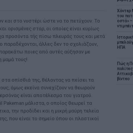
Χάντερ 
του πατ
 και στο νυστέρι ώστε να το πετύχουν. Το
οστά» – 
ντιμπέι
αι ορισμένες σταρ, οι οποίες είναι κυρίως
α προσόντα τής πίσω πλευράς τους και μετά
Ιστορικ
μπελούγ
το παραδέχονται, άλλες δεν το σχολιάζουν,
ΗΠΑ
παρακάτω ποιες από αυτές αύξησαν με
 μαμά τους!
Πώς η Π
πολίτες
Αττικοβ
βίντεο
 στα οπίσθιά της, θέλοντας να πείσει τα
ους, όμως εκείνα συνεχίζουν να θεωρούν
ερσόνας είναι αποτέλεσμα του γιατρού.
il Pakeman μάλιστα, ο οποίος θεωρεί τα
κα, την προδίδει και η μικρή μαύρη τελεία
ης, που είναι το σημείο όπου οι πλαστικοί