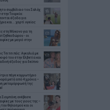
λάνδη
θητο συμβόλαιο του Σαλάχ
 στην Τουρκία:
ονται έξοδα για
ια και... χαρτί υγείας
ς στη Μύκονο για τη
ατζηθεοδώρου - οι
φίες με μαγιό στην
α
ς Τσιτσιπάς: Αγκαλιά με
ροφό του στην Ελβετία και
ραδινή έξοδος για δείπνο
τρια πήγε κομμωτήριο
ορά μετά από 4 χρόνια –
νη μεταμόρφωσή της
al
α Σιαμπάνη ανέβασε
φίες με τους γιους της –
 του θηλασμού και οι
ωρίς πρόγραμμα