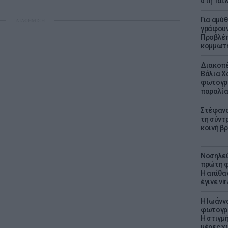
στη Ταϊ
Για αμύ
ΔΙΑΦΗΜΙΣΗ
γράφουν
Προβλέπ
κομμωτήρ
Διακοπέ
Βάλια Χ
φωτογρα
παραλί
Στέφανο
τη σύντ
κοινή β
Νοσηλεύ
πρώτη φ
Η απίθα
έγινε vir
H Ιωάνν
φωτογρα
Η στιγμή
μέρες χ