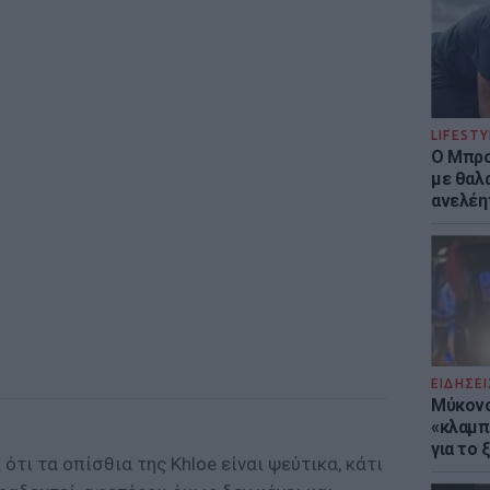
LIFESTY
Ο Μπρο
με θαλ
ανελέη
ΕΙΔΗΣΕΙ
Μύκονο
«κλαμπ»
για το
ότι τα οπίσθια της Khloe είναι ψεύτικα, κάτι