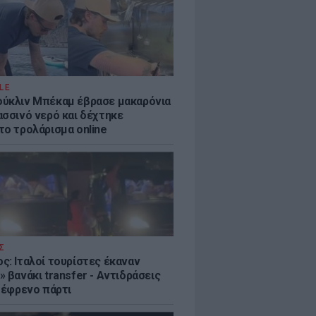
LE
ύκλιν Μπέκαμ έβρασε μακαρόνια
ασσινό νερό και δέχτηκε
το τρολάρισμα online
Σ
ς: Ιταλοί τουρίστες έκαναν
 βανάκι transfer - Αντιδράσεις
 ξέφρενο πάρτι