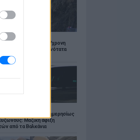
Σ
 στον Λυκαβηττό: Σε 57χρονη
 ανήκει η σορός - Πιθανότατα
από ύψος
Σ
πό 45.000 διελεύσεις ημερησίως
Ευζώνους: Μαζική άφιξη
τών από τα Βαλκάνια