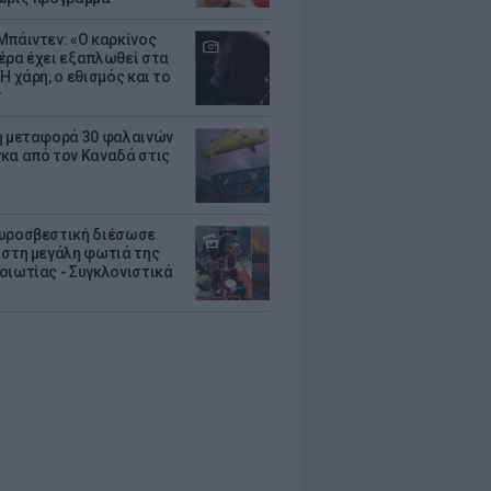
Μπάιντεν: «Ο καρκίνος
έρα έχει εξαπλωθεί στα
Η χάρη, ο εθισμός και το
τ
ή μεταφορά 30 φαλαινών
κα από τον Καναδά στις
υροσβεστική διέσωσε
 στη μεγάλη φωτιά της
οιωτίας - Συγκλονιστικά