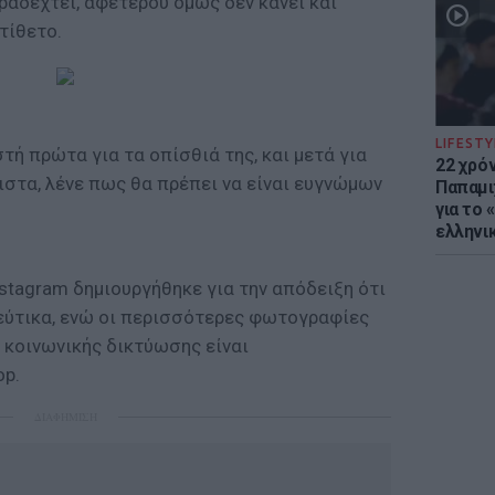
αραδεχτεί, αφετέρου όμως δεν κάνει και
τίθετο.
LIFESTY
τή πρώτα για τα οπίσθιά της, και μετά για
22 χρό
λιστα, λένε πως θα πρέπει να είναι ευγνώμων
Παπαμι
για το
ελληνι
stagram δημιουργήθηκε για την απόδειξη ότι
ψεύτικα, ενώ οι περισσότερες φωτογραφίες
 κοινωνικής δικτύωσης είναι
op.
ΔΙΑΦΗΜΙΣΗ