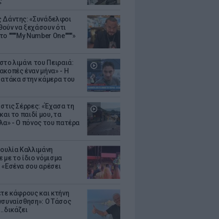
ς
 Δάντης: «Συνάδελφοι
ούν να ξεχάσουν ότι
ο """"My Number One""""»
στο λιμάνι του Πειραιά:
ακοπές έναν μήνα» - Η
 ατάκα στην κάμερα του
 στις Σέρρες: «Έχασα τη
και το παιδί μου, τα
λα» - Ο πόνος του πατέρα
Ιουλία Καλλιμάνη
 με το ίδιο νόμισμα
 «Εσένα σου αρέσει
ετε κάφρους και κτήνη
νσυναίσθηση»: Ο Τάσος
..δικάζει