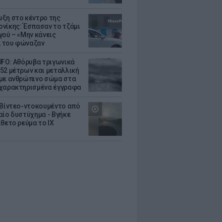
ξη στο κέντρο της
νίκης: Έσπασαν το τζάμι
γού – «Μην κάνεις
 του φώναζαν
UFO: Αθόρυβα τριγωνικά
52 μέτρων και μεταλλική
με ανθρώπινο σώμα στα
χαρακτηρισμένα έγγραφα
 Βίντεο-ντοκουμέντο από
αίο δυστύχημα - Βγήκε
ίθετο ρεύμα το ΙΧ