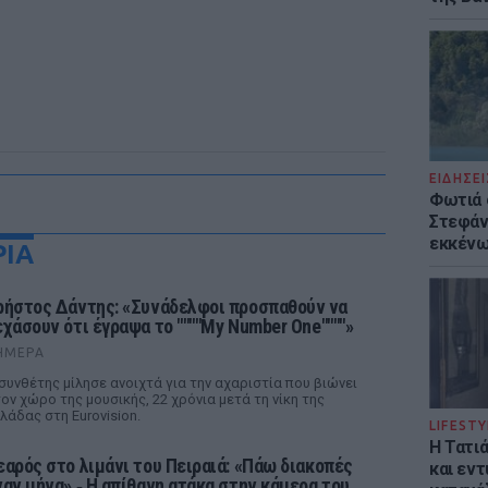
ΕΙΔΗΣΕΙ
Φωτιά 
Στεφάνι
εκκένω
ΡΙΑ
ρήστος Δάντης: «Συνάδελφοι προσπαθούν να
εχάσουν ότι έγραψα το """"My Number One""""»
ΉΜΕΡΑ
συνθέτης μίλησε ανοιχτά για την αχαριστία που βιώνει
ον χώρο της μουσικής, 22 χρόνια μετά τη νίκη της
λάδας στη Eurovision.
LIFESTY
Η Τατι
εαρός στο λιμάνι του Πειραιά: «Πάω διακοπές
και εν
ναν μήνα» ‑ Η απίθανη ατάκα στην κάμερα του