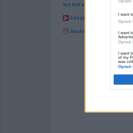
Opted 
πιο hot νέα
.
I want t
Εσύ μπήκες στο E-Daily.gr
Opted 
Ακολουθήστε το E-Radio.g
I want 
Advertis
Opted 
I want t
of my P
was col
Opted 