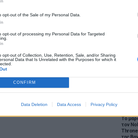
In
o opt-out of the Sale of my Personal Data.
; Τα νέα της ημέρας και ότι σου κάνει κλικ!
In
r και στο Instagram
to opt-out of processing my Personal Data for Targeted
LIFESTY
ing.
Η Ελέν
In
ΔΙΑΦΗΜΙΣΗ
χωρισμ
«Διαστ
o opt-out of Collection, Use, Retention, Sale, and/or Sharing
ersonal Data that Is Unrelated with the Purposes for which it
εκτοξε
lected.
Out
CONFIRM
Data Deletion
Data Access
Privacy Policy
LIFESTY
Το μαρο
τον Nol
Thrones
της Βα