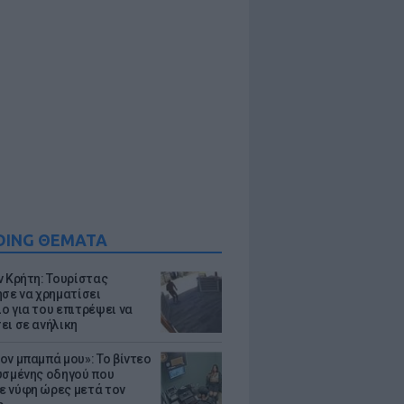
DING ΘΕΜΑΤΑ
ν Κρήτη: Τουρίστας
ησε να χρηματίσει
ο για του επιτρέψει να
ει σε ανήλικη
ον μπαμπά μου»: Το βίντεο
υσμένης οδηγού που
 νύφη ώρες μετά τον