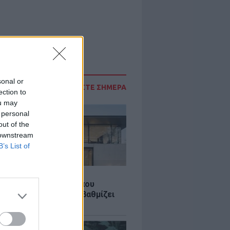
sonal or
ΔΙΑΒΑΣΤΕ ΣΗΜΕΡΑ
ection to
ou may
 personal
out of the
 downstream
B’s List of
Σ
λαστική: Καινοτομία που
ομεί ενέργεια και αναβαθμίζει
ιότητα ζωής