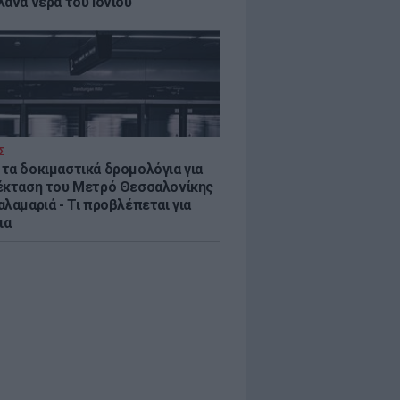
λανα νερά του Ιονίου
Σ
τα δοκιμαστικά δρομολόγια για
έκταση του Μετρό Θεσσαλονίκης
λαμαριά - Τι προβλέπεται για
ια