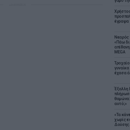
γάμο τη
ΔΙΑΦΗΜΙΣΗ
Χρήστος
προσπαθ
έγραψα τ
Νεαρός 
«Πάω δι
απίθανη
MEGA
Τροχαίο
γυναίκα 
έχασα ό
Έξαλλη 
πλήρωσε
θαμώνα:
αυτό;»
«Τα κάν
χωρίς ε
Δούσης.