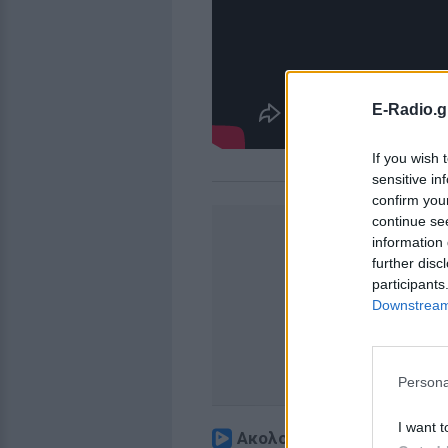
E-Radio.g
If you wish 
sensitive in
confirm you
continue se
information 
further disc
participants
Downstream 
Persona
I want t
Ακολουθήστε το E-Radio.