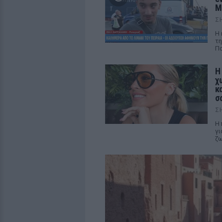
M
Σ
Η 
τη
Πα
Η
χ
κ
σ
Σ
Η 
γι
ζ