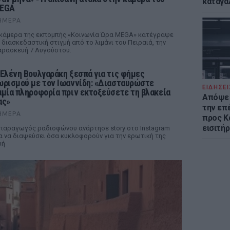
καταγά
EGA
ΉΜΕΡΑ
κάμερα της εκπομπής «Κοινωνία Ώρα MEGA» κατέγραψε
 διασκεδαστική στιγμή από το λιμάνι του Πειραιά, την
ρασκευή 7 Αυγούστου.
 Ελένη Βουλγαράκη ξεσπά για τις φήμες
ωρισμού με τον Ιωαννίδη: «Διασταυρώστε
ΕΙΔΗΣΕΙ
αμία πληροφορία πριν εκτοξεύσετε τη βλακεία
Απόψε 
ας»
την επ
ΉΜΕΡΑ
προς Κα
εισιτήρ
παραγωγός ραδιοφώνου ανάρτησε story στο Instagram
α να διαψεύσει όσα κυκλοφορούν για την ερωτική της
ωή