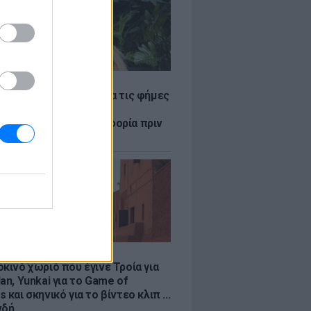
LE
η Βουλγαράκη ξεσπά για τις φήμες
ού με τον Ιωαννίδη:
αυρώστε καμία πληροφορία πριν
ύσετε τη βλακεία σας»
LE
κινό χωριό που έγινε Τροία για
an, Yunkai για το Game of
 και σκηνικό για το βίντεο κλιπ ...
νδή