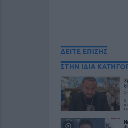
ΔΕΙΤΕ ΕΠΙΣΗΣ
ΣΤΗΝ ΙΔΙΑ ΚΑΤΗΓΟ
Χ
ξ
Σ
Ο 
στ
Ελ
Ν
έ