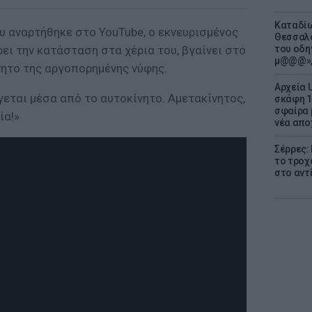
Καταδίω
υ αναρτήθηκε στο YouTube, ο εκνευρισμένος
Θεσσαλο
ι την κατάσταση στα χέρια του, βγαίνει στο
του οδη
μ@@@»,
νητο της αργοπορημένης νύφης.
Αρχεία 
γεται μέσα από το αυτοκίνητο. Αμετακίνητος,
σκάφη 1
σφαίρα 
ία!»
νέα απο
Σέρρες:
το τροχ
στο αντ