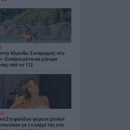
Σ
στην Κόρινθο: Συναγερμός στο
 - Εναέρια μέσα και μήνυμα
σης από το 112
LE
άνα Στεφανίδου φόρεσε μπικίνι
τυπωσίασε με το κορμί της στα