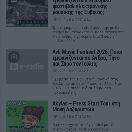
εμφανίζονται στο μεγάλο
φεστιβάλ ηλεκτρονικής
μουσικής της Εύβοιας;
ΠΡΙΝ 7 ΕΒΔΟΜΆΔΕΣ
Τρεις ημέρες non-stop μουσικής με δύο
stages και πάνω από 50 καλλιτέχνες στο
Platanenhof της Κύμης, από 3 έως 5
Ιουλίου 2026.
Avli Music Festival 2026: Ποιοι
εμφανίζονται σε Ανδρο, Τήνο
και Σύρο τον Ιούλιο;
ΠΡΙΝ 7 ΕΒΔΟΜΆΔΕΣ
Έξι βραδιές με ζωντανή μουσική στις
Κυκλάδες από τις 17 έως τις 22 Ιουλίου
2026, με εισιτήρια διαθέσιμα στο
ticketmaster.gr.
Akylas – Press Start Tour στη
Μονή Λαζαριστών
ΠΡΙΝ 8 ΕΒΔΟΜΆΔΕΣ
Ο καλλιτέχνης που έγινε viral με το
«Ferto» φέρνει το πιο εκρηκτικό