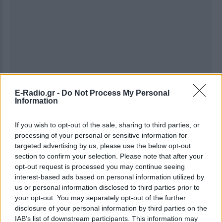
Ακολουθήστε το E-Radio.gr στο
Google News
E-Radio.gr -
Do Not Process My Personal
Information
και μάθετε πρώτοι
τα πιο hot νέα
.
Εσύ μπήκες στο E-Daily.gr; Τα νέα της ημέρας
If you wish to opt-out of the sale, sharing to third parties, or
processing of your personal or sensitive information for
και ότι σου κάνει κλικ!
targeted advertising by us, please use the below opt-out
section to confirm your selection. Please note that after your
Ακολουθήστε το E-Radio.gr και στο Instagram
opt-out request is processed you may continue seeing
interest-based ads based on personal information utilized by
ΔΙΑΦΗΜΙΣΗ
us or personal information disclosed to third parties prior to
your opt-out. You may separately opt-out of the further
disclosure of your personal information by third parties on the
IAB’s list of downstream participants. This information may