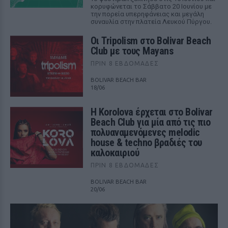
κορυφώνεται το Σάββατο 20 Ιουνίου με
την πορεία υπερηφάνειας και μεγάλη
συναυλία στην πλατεία Λευκού Πύργου.
Οι Tripolism στο Bolivar Beach
Club με τους Mayans
ΠΡΙΝ 8 ΕΒΔΟΜΆΔΕΣ
BOLIVAR BEACH BAR
18/06
Η Korolova έρχεται στο Bolivar
Beach Club για μία από τις πιο
πολυαναμενόμενες melodic
house & techno βραδιές του
καλοκαιριού
ΠΡΙΝ 8 ΕΒΔΟΜΆΔΕΣ
BOLIVAR BEACH BAR
20/06