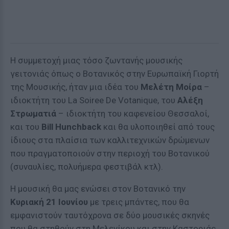
Η συμμετοχή μιας τόσο ζωντανής μουσικής
γειτονιάς όπως ο Βοτανικός στην Ευρωπαϊκή Γιορτή
της Μουσικής, ήταν μια ιδέα του
Μελέτη Μοίρα
–
ιδιοκτήτη του La Soiree De Votanique, του
Αλέξη
Στρωματιά
– ιδιοκτήτη του καφενείου Θεσσαλοί,
και του
Bill
Hunchback
και θα υλοποιηθεί από τους
ίδιους στα πλαίσια των καλλιτεχνικών δρώμενων
που πραγματοποιούν στην περιοχή του Βοτανικού
(συναυλίες, πολυήμερα φεστιβάλ κτλ).
Η μουσική θα μας ενώσει στον Βοτανικό την
Κυριακή 21 Ιουνίου
με τρεις μπάντες, που θα
εμφανιστούν ταυτόχρονα σε δύο μουσικές σκηνές
που θα στηθούν στη Μελενίκου και στην Καστοριάς,