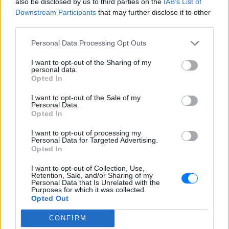
also be disclosed by us to third parties on the
IAB’s List of
Downstream Participants
that may further disclose it to other
third parties.
Personal Data Processing Opt Outs
I want to opt-out of the Sharing of my
personal data.
Opted In
Ακολουθήστε το E-Radio.gr στο
Google News
και μάθετε πρώτοι
τα πιο hot νέα
.
I want to opt-out of the Sale of my
Personal Data.
Opted In
Εσύ μπήκες στο E-Daily.gr; Τα νέα της ημέρας
και ότι σου κάνει κλικ!
I want to opt-out of processing my
Personal Data for Targeted Advertising.
Opted In
Ακολουθήστε το E-Radio.gr και στο Instagram
I want to opt-out of Collection, Use,
ΔΙΑΦΗΜΙΣΗ
Retention, Sale, and/or Sharing of my
Personal Data that Is Unrelated with the
Purposes for which it was collected.
Opted Out
CONFIRM