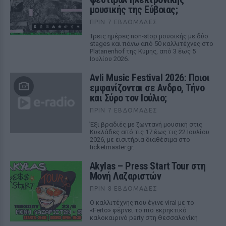
μουσικής της Εύβοιας;
ΠΡΙΝ 7 ΕΒΔΟΜΆΔΕΣ
Τρεις ημέρες non-stop μουσικής με δύο
stages και πάνω από 50 καλλιτέχνες στο
Platanenhof της Κύμης, από 3 έως 5
Ιουλίου 2026.
Avli Music Festival 2026: Ποιοι
εμφανίζονται σε Ανδρο, Τήνο
και Σύρο τον Ιούλιο;
ΠΡΙΝ 7 ΕΒΔΟΜΆΔΕΣ
Έξι βραδιές με ζωντανή μουσική στις
Κυκλάδες από τις 17 έως τις 22 Ιουλίου
2026, με εισιτήρια διαθέσιμα στο
ticketmaster.gr.
Akylas – Press Start Tour στη
Μονή Λαζαριστών
ΠΡΙΝ 8 ΕΒΔΟΜΆΔΕΣ
Ο καλλιτέχνης που έγινε viral με το
«Ferto» φέρνει το πιο εκρηκτικό
καλοκαιρινό party στη Θεσσαλονίκη