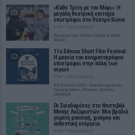
«Κάθε Τρίτη με τον Μόρι»: Η
μεγάλη θεατρική επιτυχία
επιστρέφει στο Θέατρο Ιλίσια
ΠΡΙΝ 7 ΕΒΔΟΜΆΔΕΣ
Ένα έργο των Jeffrey Hatcher & Mitch
Albom
11ο Edessa Short Film Festival:
Η μαγεία του κινηματογράφου
επιστρέφει στην πόλη των
νερών
ΠΡΙΝ 7 ΕΒΔΟΜΆΔΕΣ
4 & 5 Ιουλίου 2026 - Cine Καταρράκτες,
Περιοχή Μύλοι, Έδεσσα - Είσοδος
Ελεύθερη
Οι Σκιαδαρέσες στο Φεστιβάλ
Μονής Λαζαριστών: Μια βραδιά
γεμάτη μουσική, χιούμορ και
αυθεντική ενέργεια
ΠΡΙΝ 7 ΕΒΔΟΜΆΔΕΣ