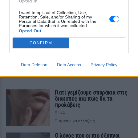
Opted In
I want to opt-out of Collection, Use,
Retention, Sale, and/or Sharing of my
Personal Data that Is Unrelated with the
Purposes for which it was collected.
Opted Out
CONFIRM
Τα ιδανικά ρούχα για να παραμένουμε δροσεροί
μέσα στη ζέστη
Data Deletion
Data Access
Privacy Policy
To καλοκαίρι έχει ειδικά γούστα
ΠΡΙΝ 9 ΏΡΕΣ
Γιατί γεμίζουμε σπυράκια στις
διακοπές και πώς θα τα
προλάβεις
ΧΤΕΣ
Τι πρέπει να αλλάξεις
Ο λόγος που οι πιο έξυπνοι