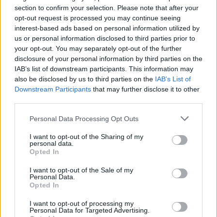
6 φρούτα που μπορουν να
section to confirm your selection. Please note that after your
διατηρηθούν εκτός ψυγείου το
opt-out request is processed you may continue seeing
καλοκαίρι
interest-based ads based on personal information utilized by
us or personal information disclosed to third parties prior to
ΠΡΙΝ 9 ΏΡΕΣ
your opt-out. You may separately opt-out of the further
disclosure of your personal information by third parties on the
IAB’s list of downstream participants. This information may
Πώς να αποφύγεις το σύγκαμα
also be disclosed by us to third parties on the
IAB’s List of
ανάμεσα στους μηρούς
Downstream Participants
that may further disclose it to other
ΠΡΙΝ 9 ΏΡΕΣ
third parties.
Έχει συμβεί σε όλες
Personal Data Processing Opt Outs
I want to opt-out of the Sharing of my
Ποιος εφηύρε πραγματικά το
personal data.
Opted In
χωνάκι του παγωτού;
ΠΡΙΝ 9 ΏΡΕΣ
I want to opt-out of the Sale of my
Personal Data.
Έξι άνθρωποι ισχυρίστηκαν ότι εφηύραν
Opted In
το χωνάκι την ίδια ημέρα
I want to opt-out of processing my
Personal Data for Targeted Advertising.