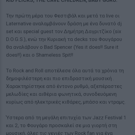
KID FLICKS, THE CAVE CHILDREN, BABY GURU.
Την πρώτη μέρα του Φεστιβάλ και μετά τα live οι
Laternative αναλαμβάνουν δράση με ένα δυνατό dj
set και special guest τον Δημήτρη Δαγριτζίκο (six
D.O.G.S.), ενώ την Κυριακή τα decks του Φουγάρου
θα αναλάβουν ο Bad Spencer (Yes it does!! Sure it
does!!) και ο Shameless Spit!!
Το Rock and Roll αποτέλεσε όλα αυτά τα χρόνια τη
δημοφιλέστερη και πιο επιδραστική μουσική .
Χαρακτηρίστηκε από έντονο ρυθμό, αξεπέραστες
μελωδίες και αιθέρια φωνητικά, συνοδευόμενη
κυρίως από ηλεκτρικές κιθάρες, μπάσο και ντραμς.
Ύστερα από τη μεγάλη επιτυχία των Jazz Festival 1
και 2, το Φουγάρο προσκαλεί σε μια γιορτή στη
μουσική, όλες τις γενιές των Rock fan για ένα