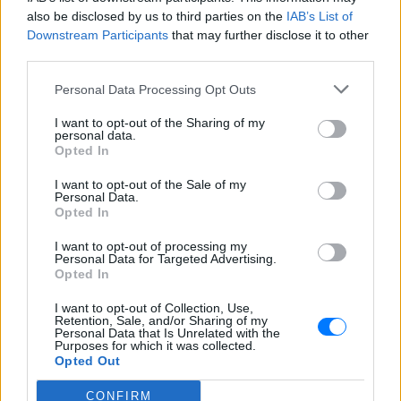
ΣΤΗΝ ΙΔΙΑ ΚΑΤΗΓΟΡΙΑ
also be disclosed by us to third parties on the
IAB’s List of
Downstream Participants
that may further disclose it to other
«Κάθε Τρίτη με τον Μόρι»: Η
third parties.
μεγάλη θεατρική επιτυχία
επιστρέφει στο Θέατρο Ιλίσια
Personal Data Processing Opt Outs
ΠΡΙΝ 7 ΕΒΔΟΜΆΔΕΣ
I want to opt-out of the Sharing of my
Ένα έργο των Jeffrey Hatcher & Mitch
personal data.
Albom
Opted In
11ο Edessa Short Film Festival:
I want to opt-out of the Sale of my
Η μαγεία του κινηματογράφου
Personal Data.
Opted In
επιστρέφει στην πόλη των
νερών
I want to opt-out of processing my
ΠΡΙΝ 7 ΕΒΔΟΜΆΔΕΣ
Personal Data for Targeted Advertising.
Opted In
4 & 5 Ιουλίου 2026 - Cine Καταρράκτες,
Περιοχή Μύλοι, Έδεσσα - Είσοδος
I want to opt-out of Collection, Use,
Ελεύθερη
Retention, Sale, and/or Sharing of my
Personal Data that Is Unrelated with the
Οι Σκιαδαρέσες στο Φεστιβάλ
Purposes for which it was collected.
Μονής Λαζαριστών: Μια βραδιά
Opted Out
γεμάτη μουσική, χιούμορ και
αυθεντική ενέργεια
CONFIRM