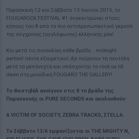
Παρασκευή 12 και Σάββατο 13 Ιουνίου 2015, το
FOUGAROCK FESTIVAL #1 συγκεντρώνει στους
κήπους του 8 από τα πιο αντιπροσωπευτικά γκρούπ
της σύγχρονης (αγγλόφωνης) ελληνικής ρόκ!
Και μετά τις συναυλίες κάθε βράδυ... midnight
parties! πέντε εξαιρετικοί djs παίρνουν τη σκυτάλη
μετά τα μεσάνυχτα και υπόσχονται το rock us till
dawn στη μοναδική FOUGARO THE GALLERY!
Το Φεστιβάλ ανοίγουν στις 8 το βράδυ της
Παρασκευής οι PURE SECONDS και ακολουθούν:
A VICTIM OF SOCIETY, ZEBRA TRACKS, ΣTELLA.
Το Σάββατο 13/6 εμφανίζονται οι THE MIGHTY N,