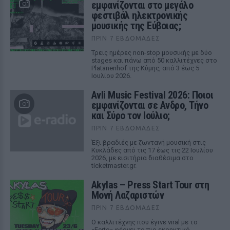
εμφανίζονται στο μεγάλο
φεστιβάλ ηλεκτρονικής
μουσικής της Εύβοιας;
ΠΡΙΝ 7 ΕΒΔΟΜΆΔΕΣ
Τρεις ημέρες non-stop μουσικής με δύο
stages και πάνω από 50 καλλιτέχνες στο
Platanenhof της Κύμης, από 3 έως 5
Ιουλίου 2026.
Avli Music Festival 2026: Ποιοι
εμφανίζονται σε Ανδρο, Τήνο
και Σύρο τον Ιούλιο;
ΠΡΙΝ 7 ΕΒΔΟΜΆΔΕΣ
Έξι βραδιές με ζωντανή μουσική στις
Κυκλάδες από τις 17 έως τις 22 Ιουλίου
2026, με εισιτήρια διαθέσιμα στο
ticketmaster.gr.
Akylas – Press Start Tour στη
Μονή Λαζαριστών
ΠΡΙΝ 7 ΕΒΔΟΜΆΔΕΣ
Ο καλλιτέχνης που έγινε viral με το
«Ferto» φέρνει το πιο εκρηκτικό