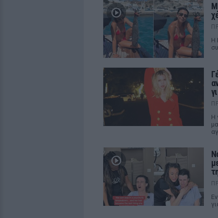
Μ
χ
Π
Η 
συ
Γ
α
γ
Π
Η 
μα
αγ
Ν
μ
τη
Π
Εν
γι