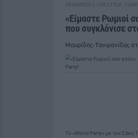
NEWSFEED
/
LIFESTYLE
/
OM
«Είμαστε Ρωμιοί σα
που συγκλόνισε στο
Mαυρίδης-Τανιμανίδης σ
Το «World Party» με τον Σάκη