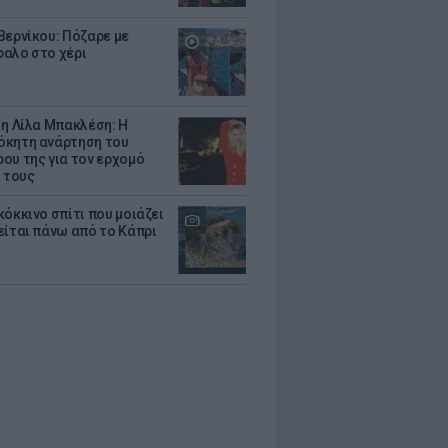
Βερνίκου: Πόζαρε με
αλο στο χέρι
 η Λίλα Μπακλέση: Η
κητη ανάρτηση του
ου της για τον ερχομό
υ τους
κόκκινο σπίτι που μοιάζει
είται πάνω από το Κάπρι