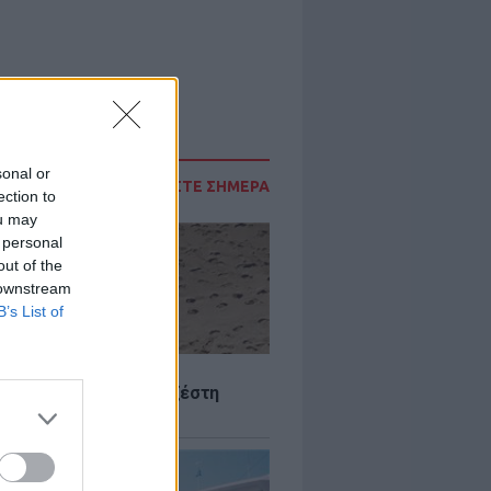
sonal or
ΔΙΑΒΑΣΤΕ ΣΗΜΕΡΑ
ection to
ou may
 personal
out of the
 downstream
B’s List of
Σ
 Πού θα «χτυπήσει» η ζέστη