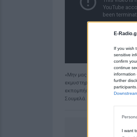
E-Radio.g
If you wish 
sensitive in
confirm you
continue se
information 
«Μην μας δείξετε στη δική μα
further disc
εκμυστηρεύτηκε η μία από τις
participants
εκπομπής τις αποχαιρετούσε 
Downstream 
Σουμελά.
Persona
I want t