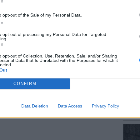
In
o opt-out of the Sale of my Personal Data.
In
ΕΙΔΗΣΕΙ
to opt-out of processing my Personal Data for Targeted
Αύγουσ
ing.
56.000 
In
gr στο
Google News
και μάθετε πρώτοι
τα
o opt-out of Collection, Use, Retention, Sale, and/or Sharing
ersonal Data that Is Unrelated with the Purposes for which it
lected.
Out
; Τα νέα της ημέρας και ότι σου κάνει κλικ!
CONFIRM
r και στο Instagram
ΕΙΔΗΣΕΙ
ΔΙΑΦΗΜΙΣΗ
Σητεία
Data Deletion
Data Access
Privacy Policy
– Σε επ
πυρκαγ