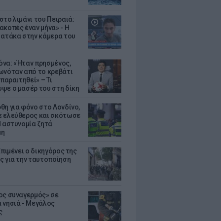
στο λιμάνι του Πειραιά:
ακοπές έναν μήνα» - Η
 ατάκα στην κάμερα του
να: «Ήταν πρησμένος,
ωνόταν από το κρεβάτι
 παραιτηθεί» – Τι
ψε ο μασέρ του στη δίκη
θη για φόνο στο Λονδίνο,
 ελεύθερος και σκότωσε
Η αστυνομία ζητά
μη
Επιμένει ο δικηγόρος της
ς για την ταυτοποίηση
ος συναγερμός» σε
 νησιά - Μεγάλος
ς