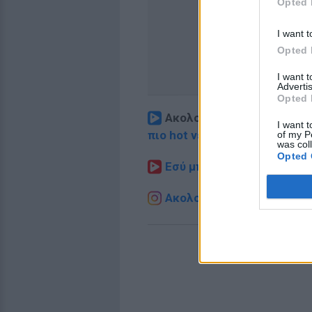
Opted 
I want t
Opted 
I want 
Advertis
Opted 
Ακολουθήστε το E-Radio.
I want t
πιο hot νέα
.
of my P
was col
Opted 
Εσύ μπήκες στο E-Daily.gr
Ακολουθήστε το E-Radio.g