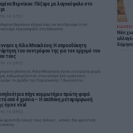
αρίνα Βερνίκου: Πόζαρε με λαγοκέφαλο στο
έρι
ΡΙΝ 10 ΏΡΕΣ
Μαρίνα Βερνίκου εξηγεί πώς να αντιδρούμε όταν
ΕΙΔΗΣΕΙ
ναντάμε λαγοκέφαλο στη θάλασσα
Νέο χω
αλλαγές
δόμησ
έννησε η Λίλα Μπακλέση: Η απροσδόκητη
νάρτηση του συντρόφου της για τον ερχομό του
ιου τους
ΡΙΝ 10 ΏΡΕΣ
γνωστή ηθοποιός Λίλα Μπακλέση έγινε για πρώτη φορά
μά, καλωσορίζοντας στον κόσμο ένα υγιέστατο
οράκι το βράδυ της Παρασκευής 7 Αυγούστου.
οσηλεύτρια πήγε κομμωτήριο πρώτη φορά
ετά από 4 χρόνια – Η απίθανη μεταμόρφωσή
ς έγινε viral
ΡΙΝ 10 ΏΡΕΣ
ώ φρόντιζε όλους τους άλλους... κανείς δεν φρόντισε
α εκείνη