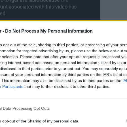
r -
Do Not Process My Personal Information
to opt-out of the sale, sharing to third parties, or processing of your per
formation for targeted advertising by us, please use the below opt-out s
r selection. Please note that after your opt-out request is processed y
eing interest-based ads based on personal information utilized by us or
disclosed to third parties prior to your opt-out. You may separately opt-
ς τηλεόραση, γιατί θα μας σκοτώσουν»,
losure of your personal information by third parties on the IAB’s list of
 δύο κυρίες τη στιγμή που η ομάδα της
. This information may also be disclosed by us to third parties on the
IA
για τον επόμενο σταθμό τους, την Παναγία
Participants
that may further disclose it to other third parties.
ΕΙΔΗΣΕΙ
Καιρός:
ΔΙΑΦΗΜΙΣΗ
σήμερα
l Data Processing Opt Outs
o opt-out of the Sharing of my personal data.