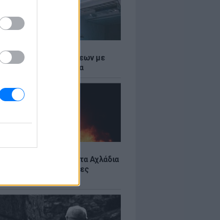
Σ
τος: Ρεκόρ Αναχωρήσεων με
Ταξιδιώτες στα Λιμάνια
Σ
: Υπό έλεγχο η φωτιά στα Αχλάδια
ιφυλακή η Κρήτη για νέες
ιές