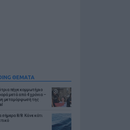
DING ΘΕΜΑΤΑ
τρια πήγε κομμωτήριο
ορά μετά από 4 χρόνια –
νη μεταμόρφωσή της
al
 σήμερα 8/8: Κάνε κάτι
ετικό