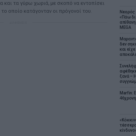
α και τα γύρω χωριά, με σκοπό να εντοπίσει
ό το οποίο κατάγονταν οι πρόγονοί του.
Νεαρός 
«Πάω δι
απίθανη
ΔΙΑΦΗΜΙΣΗ
MEGA
Μαραντό
δεν σηκ
και είχε
αποκάλυ
Συνελήφ
αφέθηκε
ξανά – 
συγγνώ
Marfin: 
46χρονη
«Κόκκιν
τέσσερα
κίνδυνο