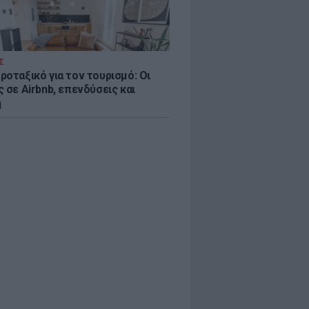
Σ
ροταξικό για τον τουρισμό: Οι
 σε Airbnb, επενδύσεις και
η