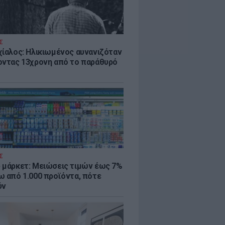
Σ
χίαλος: Ηλικιωμένος αυνανιζόταν
οντας 13χρονη από το παράθυρό
Σ
 μάρκετ: Μειώσεις τιμών έως 7%
ω από 1.000 προϊόντα, πότε
ύν