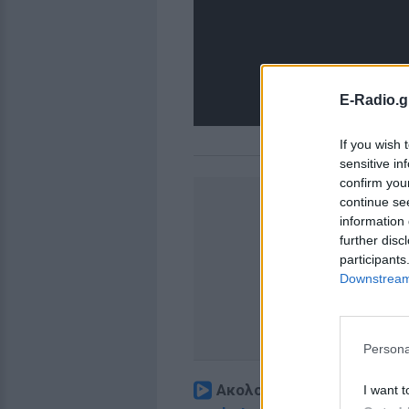
E-Radio.g
If you wish 
sensitive in
confirm you
continue se
information 
further disc
participants
Downstream 
Persona
Ακολουθήστε το E-Radio.
I want t