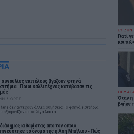
ΕΥ ΖΗΝ
Γιατί γ
και πώ
ΡΙΑ
ι συναυλίες επιτέλους βγάζουν φτηνά
ισιτήρια ‑ Ποιοι καλλιτέχνες κατέβασαν τις
ιμές
ΘΕΜΑΤ
Όταν η
ΡΙΝ 3 ΏΡΕΣ
βγήκε 
 fans δεν αντέχουν άλλες αυξήσεις: Τα φθηνά εισιτήρια
υ εξαφανίζονται σε λίγα λεπτά
 διάσημος κιθαρίστας απο τον οποιο
μπνεύστηκε το όνομα της η Αση Μπήλιου ‑ Πώς