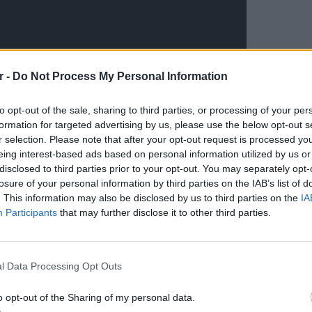
r -
Do Not Process My Personal Information
to opt-out of the sale, sharing to third parties, or processing of your per
ΔΙΑΦΗΜΙΣΗ
formation for targeted advertising by us, please use the below opt-out s
r selection. Please note that after your opt-out request is processed y
eing interest-based ads based on personal information utilized by us or
disclosed to third parties prior to your opt-out. You may separately opt-
losure of your personal information by third parties on the IAB’s list of
. This information may also be disclosed by us to third parties on the
IA
Participants
that may further disclose it to other third parties.
LIFESTY
Οι συν
l Data Processing Opt Outs
εισιτήρ
τις τιμ
gr στο
Google News
και μάθετε πρώτοι
τα
o opt-out of the Sharing of my personal data.