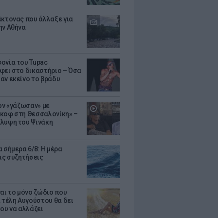
έκτονας που άλλαξε για
ην Αθήνα
ονία του Tupac
φει στο δικαστήριο – Όσα
αν εκείνο το βράδυ
Τον «γάζωσαν» με
κοφ στη Θεσσαλονίκη» –
λυψη του Ψινάκη
 σήμερα 6/8: Η μέρα
τις συζητήσεις
ναι το μόνο ζώδιο που
α τέλη Αυγούστου θα δει
του να αλλάζει