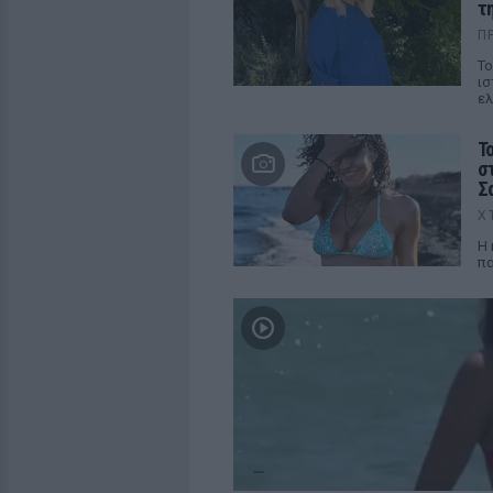
τ
Π
Το
ισ
ελ
Τ
σ
Σ
Χ
Η 
πα