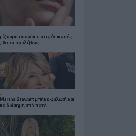
εμίζουμε σπυράκια στις διακοπές
ς θα τα προλάβεις
Α
 Martha Stewart μπήκε φυλακή και
πιο διάσημη από ποτέ