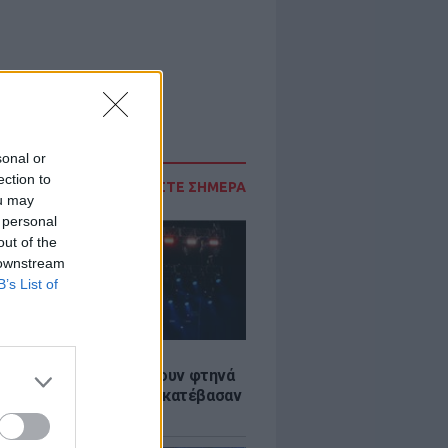
sonal or
ection to
ΔΙΑΒΑΣΤΕ ΣΗΜΕΡΑ
ou may
 personal
out of the
 downstream
B’s List of
LE
αυλίες επιτέλους βγάζουν φτηνά
ια - Ποιοι καλλιτέχνες κατέβασαν
ές