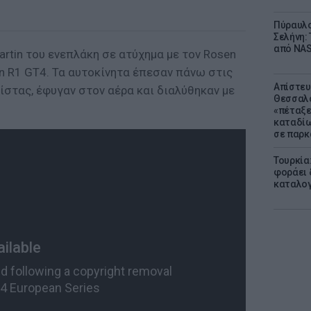
Πύραυλο
Σελήνη: 
από NAS
artin του ενεπλάκη σε ατύχημα με τον Rosen
in R1 GT4. Τα αυτοκίνητα έπεσαν πάνω στις
Απίστευ
ίστας, έφυγαν στον αέρα και διαλύθηκαν με
Θεσσαλο
«πέταξε
καταδίω
σε παρκ
Τουρκία
φοράει δ
καταλογ