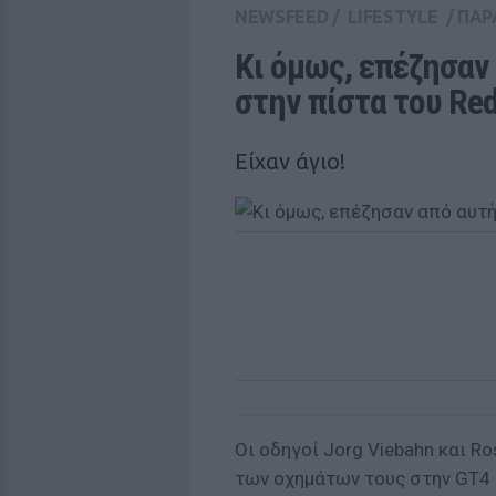
NEWSFEED
/
LIFESTYLE
/
ΠΑΡ
Κι όμως, επέζησαν
στην πίστα του Red
Είχαν άγιο!
Οι οδηγοί Jorg Viebahn και R
των οχημάτων τους στην GT4 E