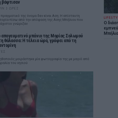
η βάφτισαν
ΡΙΝ 3 ΏΡΕΣ
 πραγματικό της όνομα δεν είναι Αση: Η απίστευτη
LIFESTY
τορία πίσω από την απόφαση της Ασης Μπήλιου που
Ο διάσ
άχιστοι γνώριζαν
εμπνεύ
Μπήλιο
ο απογευματινό μπάνιο της Μαρίας Σολωμού
τη θάλασσα: Η τέλεια ώρα, γράφει από τη
αντορίνη
ΤΕΣ
ηθοποιός μοιράστηκε μία φωτογραφία της με μαγιό από
ραλία του νησιού