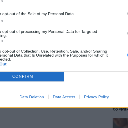
In
; Τα νέα της ημέρας και ότι σου κάνει κλικ!
o opt-out of the Sale of my Personal Data.
In
r και στο Instagram
to opt-out of processing my Personal Data for Targeted
ing.
ΔΙΑΦΗΜΙΣΗ
ΘΕΜΑΤ
In
Έφτιαξ
μουσική
o opt-out of Collection, Use, Retention, Sale, and/or Sharing
ersonal Data that Is Unrelated with the Purposes for which it
lected.
Out
CONFIRM
Data Deletion
Data Access
Privacy Policy
ΘΕΜΑΤ
Explain
το «Μικ