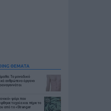
DING ΘΕΜΑΤΑ
έμαθα: Το μοναδικό
κό ανθρώπινο όργανο
οαναγεννάται
μονικό» ψάρι που
φθηκε τυχαία και πήρε το
ου από το «Stranger