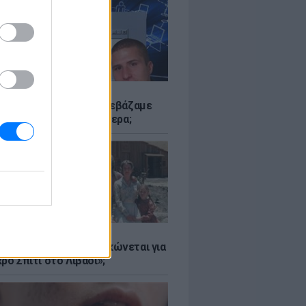
Α
αν το Napster που κατεβάζαμε
 - Πού βρίσκονται σήμερα;
Α
er: Γιατί η Αμερική τσακώνεται για
ρό Σπίτι στο Λιβάδι»;