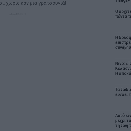
Things»
ι, χωρίς καν μια γρατσουνιά!
Ο αρχιτ
ΔΙΑΦΗΜΙΣΗ
πάντα τ
Η δολοφ
επιστρέ
συνέβησ
Νίνο: «
Καλάσνι
Η αποκά
Τα ζώδια
ευνοεί 
Αυτό εί
μέχρι τ
τη ζωή 