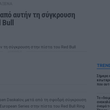
ΑΞΕΝΑ
 από αυτήν τη σύγκρουση 
 Bull
ΔΙΑΦΗΜΙΣΗ
TREN
Σήμερα 
εσωτερι
που αυτ
Το «δαι
osen Daskalov, μετά από τη σφοδρή σύγκρουση
ανακαλύ
uropean Series στην πίστα του Red Bull Ring
όνομά τ