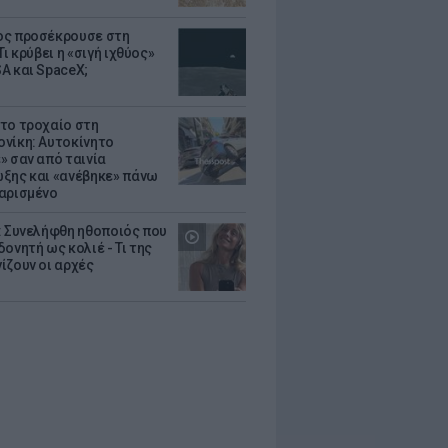
ς προσέκρουσε στη
Τι κρύβει η «σιγή ιχθύος»
A και SpaceX;
το τροχαίο στη
νίκη: Αυτοκίνητο
» σαν από ταινία
ξης και «ανέβηκε» πάνω
αρισμένο
: Συνελήφθη ηθοποιός που
oνητή ως κολιέ - Τι της
ίζουν οι αρχές