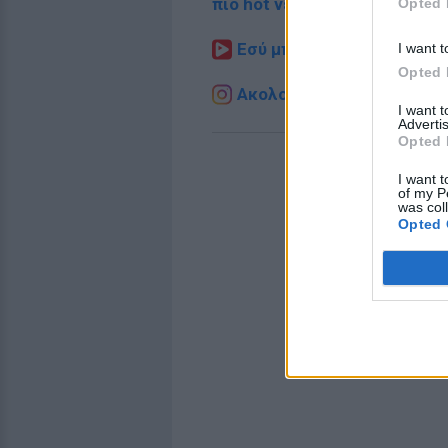
πιο hot νέα
.
Opted 
Εσύ μπήκες στο E-Daily.gr
I want t
Opted 
Ακολουθήστε το E-Radio.g
I want 
Advertis
Opted 
I want t
of my P
was col
Opted 