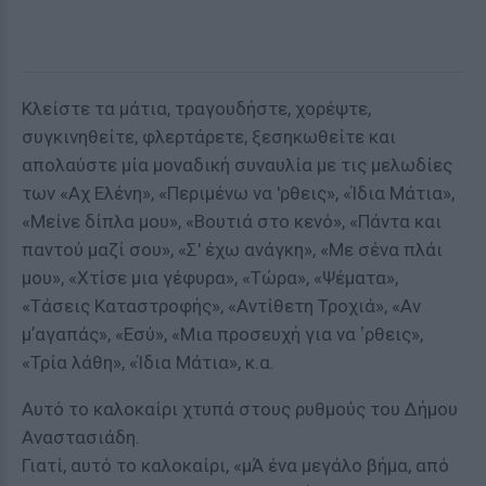
Κλείστε τα μάτια, τραγουδήστε, χορέψτε,
συγκινηθείτε, φλερτάρετε, ξεσηκωθείτε και
απολαύστε μία μοναδική συναυλία με τις μελωδίες
των «Αχ Ελένη», «Περιμένω να 'ρθεις», «Ίδια Μάτια»,
«Μείνε δίπλα μου», «Βουτιά στο κενό», «Πάντα και
παντού μαζί σου», «Σ' έχω ανάγκη», «Με σένα πλάι
μου», «Χτίσε μια γέφυρα», «Τώρα», «Ψέματα»,
«Τάσεις Καταστροφής», «Αντίθετη Τροχιά», «Αν
μʼαγαπάς», «Εσύ», «Μια προσευχή για να ʽρθεις»,
«Τρία λάθη», «Ίδια Μάτια», κ.α.
Αυτό το καλοκαίρι χτυπά στους ρυθμούς του Δήμου
Αναστασιάδη.
Γιατί, αυτό το καλοκαίρι, «μΆ ένα μεγάλο βήμα, από