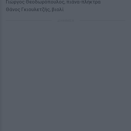
Γιώργος Θεοδωρόπουλος, πιάνα-πλήκτρα
Θάνος Γκιουλετζής, βιολί
ΔΙΑΦΗΜΙΣΗ