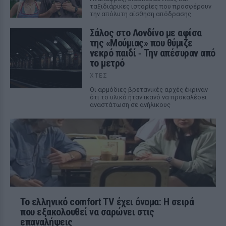
ταξιδιάρικες ιστορίες που προσφέρουν
την απόλυτη αίσθηση απόδρασης
Σάλος στο Λονδίνο με αφίσα
της «Μούμιας» που θύμιζε
νεκρό παιδί ‑ Την απέσυραν από
το μετρό
ΧΤΕΣ
Οι αρμόδιες βρετανικές αρχές έκριναν
ότι το υλικό ήταν ικανό να προκαλέσει
αναστάτωση σε ανήλικους
Το ελληνικό comfort TV έχει όνομα: Η σειρά
που εξακολουθεί να σαρώνει στις
επαναλήψεις