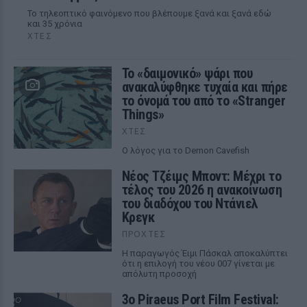
Το τηλεοπτικό φαινόμενο που βλέπουμε ξανά και ξανά εδώ
και 35 χρόνια
ΧΤΕΣ
Το «δαιμονικό» ψάρι που
ανακαλύφθηκε τυχαία και πήρε
το όνομά του από το «Stranger
Things»
ΧΤΕΣ
Ο λόγος για το Demon Cavefish
Νέος Τζέιμς Μποντ: Μέχρι το
τέλος του 2026 η ανακοίνωση
του διαδόχου του Ντάνιελ
Κρεγκ
ΠΡΟΧΤΈΣ
Η παραγωγός Έιμι Πάσκαλ αποκαλύπτει
ότι η επιλογή του νέου 007 γίνεται με
απόλυτη προσοχή
3ο Piraeus Port Film Festival: