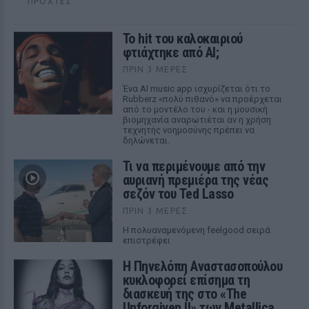
ΠΡΟΧΤΈΣ
Το hit του καλοκαιριού
φτιάχτηκε από AI;
ΠΡΙΝ 3 ΜΈΡΕΣ
Ένα AI music app ισχυρίζεται ότι το
Rubberz «πολύ πιθανό» να προέρχεται
από το μοντέλο του - και η μουσική
βιομηχανία αναρωτιέται αν η χρήση
τεχνητής νοημοσύνης πρέπει να
δηλώνεται.
Τι να περιμένουμε από την
αυριανή πρεμιέρα της νέας
σεζόν του Ted Lasso
ΠΡΙΝ 3 ΜΈΡΕΣ
Η πολυαναμενόμενη feelgood σειρά
επιστρέφει
Η Πηνελόπη Αναστασοπούλου
κυκλοφορεί επίσημα τη
διασκευή της στο «The
Unforgiven II» των Metallica