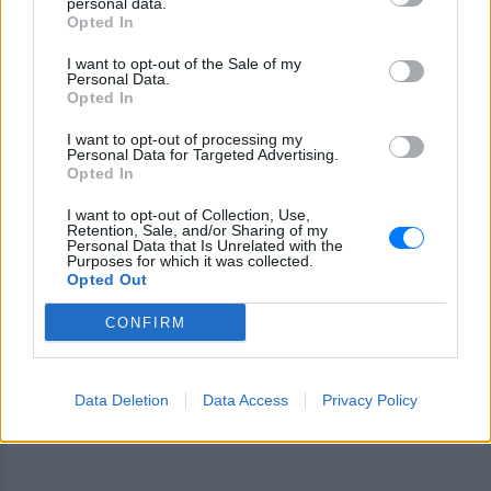
personal data.
Opted In
Ακολουθήστε το E-Radio.gr και στο Instagram
I want to opt-out of the Sale of my
Personal Data.
ΔΙΑΦΗΜΙΣΗ
Opted In
I want to opt-out of processing my
Personal Data for Targeted Advertising.
Opted In
I want to opt-out of Collection, Use,
Retention, Sale, and/or Sharing of my
Personal Data that Is Unrelated with the
Purposes for which it was collected.
Opted Out
CONFIRM
Data Deletion
Data Access
Privacy Policy