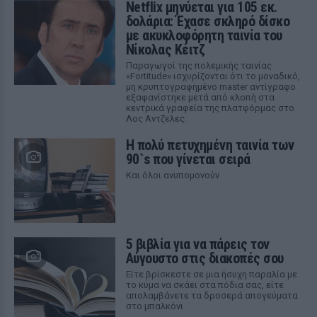
Netflix μηνύεται για 105 εκ.
δολάρια: Έχασε σκληρό δίσκο
με ακυκλοφόρητη ταινία του
Νίκολας Κέιτζ
Παραγωγοί της πολεμικής ταινίας
«Fortitude» ισχυρίζονται ότι το μοναδικό,
μη κρυπτογραφημένο master αντίγραφο
εξαφανίστηκε μετά από κλοπή στα
κεντρικά γραφεία της πλατφόρμας στο
Λος Αντζελες.
Η πολύ πετυχημένη ταινία των
90`s που γίνεται σειρά
Και όλοι ανυπομονούν
5 βιβλία για να πάρεις τον
Αύγουστο στις διακοπές σου
Είτε βρίσκεστε σε μια ήσυχη παραλία με
το κύμα να σκάει στα πόδια σας, είτε
απολαμβάνετε τα δροσερά απογεύματα
στο μπαλκόνι