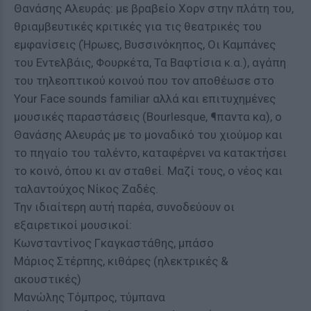
Θανάσης Αλευράς: με βραβείο Χορν στην πλάτη του,
θριαμβευτικές κριτικές για τις θεατρικές του
εμφανίσεις (Ήρωες, Βυσσινόκηπος, Οι Καμπάνες
του Εντελβάις, Φουρκέτα, Τα Βαφτίσια κ.α.), αγάπη
του τηλεοπτικού κοινού που τον αποθέωσε στο
Your Face sounds familiar αλλά και επιτυχημένες
μουσικές παραστάσεις (Bourlesque, ¶παντα κα), ο
Θανάσης Αλευράς με το μοναδικό του χιούμορ και
το πηγαίο του ταλέντο, καταφέρνει να κατακτήσει
το κοινό, όπου κι αν σταθεί. Μαζί τους, ο νέος και
ταλαντούχος Νίκος Ζαδές.
Την ιδιαίτερη αυτή παρέα, συνοδεύουν οι
εξαιρετικοί μουσικοί:
Κωνσταντίνος Γκαγκαστάθης, μπάσο
Μάριος Στέρπης, κιθάρες (ηλεκτρικές &
ακουστικές)
Μανώλης Τόμπρος, τύμπανα