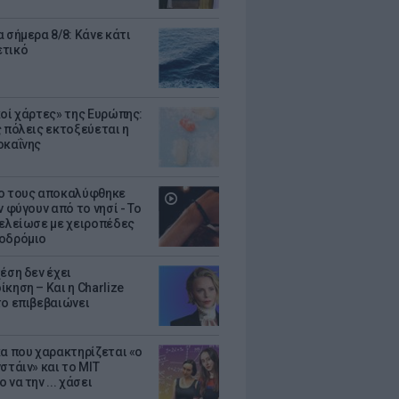
 σήμερα 8/8: Κάνε κάτι
ετικό
κοί χάρτες» της Ευρώπης:
ς πόλεις εκτοξεύεται η
οκαΐνης
ο τους αποκαλύφθηκε
ν φύγουν από το νησί - Το
τελείωσε με χειροπέδες
οδρόμιο
έση δεν έχει
κηση – Και η Charlize
το επιβεβαιώνει
κα που χαρακτηρίζεται «ο
στάιν» και το MIT
 να την ... χάσει