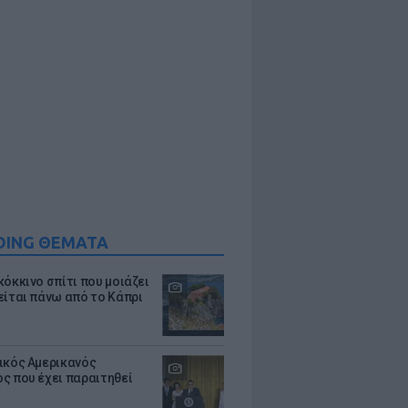
DING ΘΕΜΑΤΑ
κόκκινο σπίτι που μοιάζει
είται πάνω από το Κάπρι
ικός Αμερικανός
ς που έχει παραιτηθεί