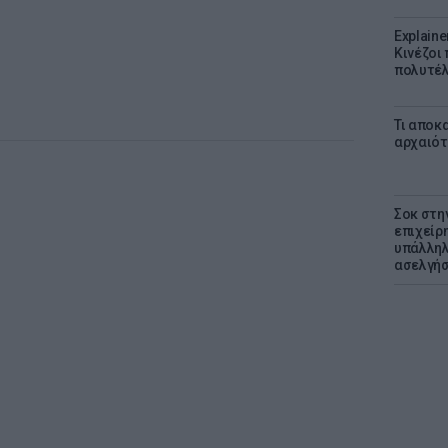
Explaine
Κινέζοι
πολυτέλ
Τι αποκ
αρχαιότ
Σοκ στη
επιχείρ
υπάλληλ
ασελγήσ