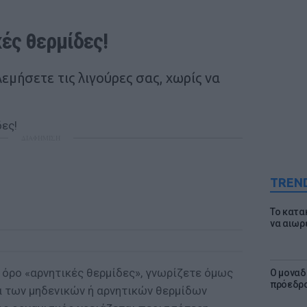
ές θερμίδες!
μήσετε τις λιγούρες σας, χωρίς να
ΔΙΑΦΗΜΙΣΗ
TREN
Το κατα
να αιωρ
 όρο «αρνητικές θερμίδες», γνωρίζετε όμως
Ο μοναδ
πρόεδρο
α των μηδενικών ή αρνητικών θερμίδων