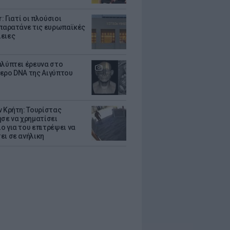
r: Γιατί οι πλούσιοι
 παρατάνε τις ευρωπαϊκές
ειες
αλύπτει έρευνα στο
ερο DNA της Αιγύπτου
ν Κρήτη: Τουρίστας
ησε να χρηματίσει
ο για του επιτρέψει να
ει σε ανήλικη