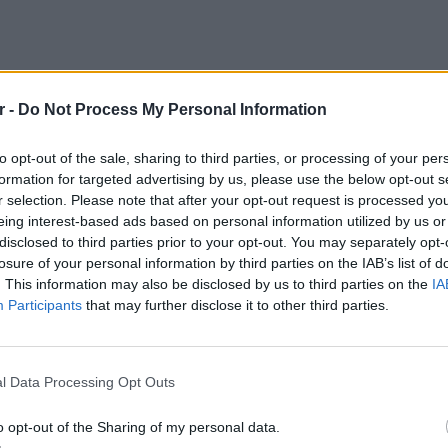
r -
Do Not Process My Personal Information
to opt-out of the sale, sharing to third parties, or processing of your per
formation for targeted advertising by us, please use the below opt-out s
r selection. Please note that after your opt-out request is processed y
eing interest-based ads based on personal information utilized by us or
disclosed to third parties prior to your opt-out. You may separately opt-
είναι για ωμά, βραστά ή ψητά φαγητά, χωρίς
losure of your personal information by third parties on the IAB’s list of
. This information may also be disclosed by us to third parties on the
IA
Participants
that may further disclose it to other third parties.
ΔΙΑΦΗΜΙΣΗ
POP CU
5 one-h
διάσημ
l Data Processing Opt Outs
o opt-out of the Sharing of my personal data.