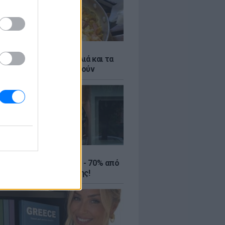
ό γιαούρτι: Μία κουταλιά και τα
led eggs θα απογειωθούν
ΤΕ
ιρινές εκπτώσεις έως - 70% από
αλύτερα eshops ένδυσης!