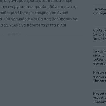
ς οργανισμός χρειάζεται περισσότερη
ό την ενέργεια που προσλαμβάνει όταν τις
Τα ζώδια
υθεί μια λίστα με τροφές που έχουν
διαφορ
ά 100 γραμμάρια και θα σας βοηθήσουν να
σας, χωρίς να πάρετε περιττά κιλά!
Οι «λευ
ΔΙΑΦΗΜΙΣΗ
Σε ποιε
χρήση κ
Το κόλπ
λίγο πρι
ταξίδι 
στο αερ
Η νέα σχ
συγκατοί
Theron 
Η γυναί
νέος Αϊν
παραλίγο