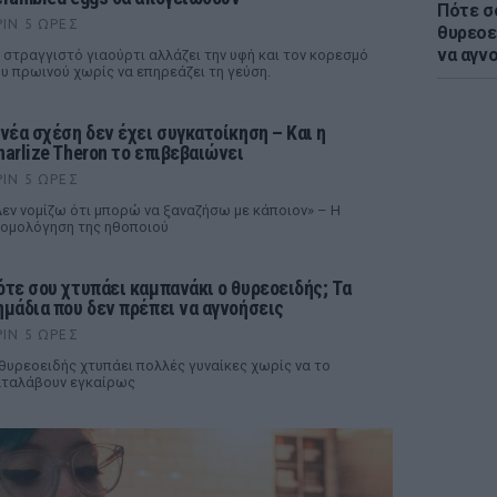
Πότε σ
ΡΙΝ 5 ΏΡΕΣ
θυρεοε
να αγν
 στραγγιστό γιαούρτι αλλάζει την υφή και τον κορεσμό
υ πρωινού χωρίς να επηρεάζει τη γεύση.
 νέα σχέση δεν έχει συγκατοίκηση – Και η
harlize Theron το επιβεβαιώνει
ΡΙΝ 5 ΏΡΕΣ
εν νομίζω ότι μπορώ να ξαναζήσω με κάποιον» – Η
ομολόγηση της ηθοποιού
ότε σου χτυπάει καμπανάκι ο θυρεοειδής; Τα
ημάδια που δεν πρέπει να αγνοήσεις
ΡΙΝ 5 ΏΡΕΣ
θυρεοειδής χτυπάει πολλές γυναίκες χωρίς να το
ταλάβουν εγκαίρως