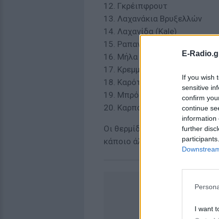
12. Γκρέιπφρουτ
13. Λαχανάκια Βρυξελλών
14. Λαχανίδα (Kale)
15. Ραπανάκια
E-Radio.g
16. Μήλα
17. Κρεμμύδια
If you wish 
18. Καρότα
sensitive in
19. Μπρόκολο
confirm you
20. Καρπούζι
continue se
information 
Οι θερμίδες που αναφέρονται 
further disc
participants
κάποιο άλλο συστατικό!
Downstream 
Persona
I want t