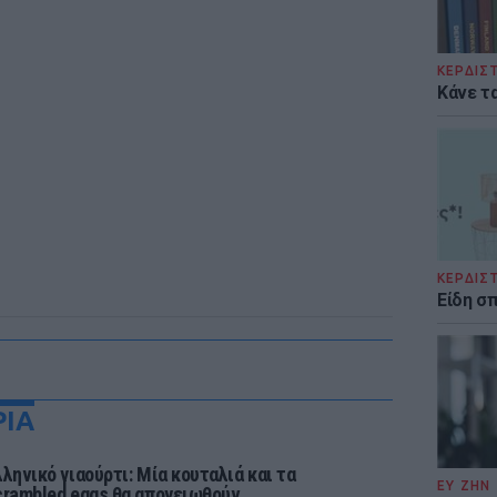
ΚΕΡΔΙΣ
Κάνε τα
ΚΕΡΔΙΣ
Είδη σ
ΡΙΑ
λληνικό γιαούρτι: Μία κουταλιά και τα
ΕΥ ΖΗΝ
crambled eggs θα απογειωθούν