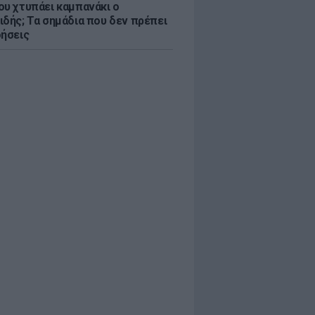
ου χτυπάει καμπανάκι ο
ιδής; Τα σημάδια που δεν πρέπει
οήσεις