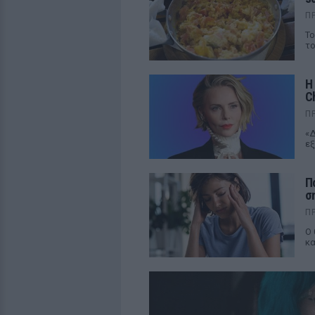
Π
Το
το
Η
C
Π
«Δ
εξ
Π
σ
Π
Ο 
κα