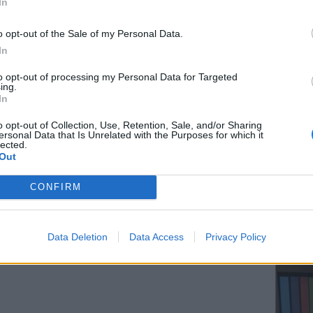
In
o opt-out of the Sale of my Personal Data.
In
ΕΥ ΖΗΝ
to opt-out of processing my Personal Data for Targeted
Ελληνικ
ing.
gr στο
Google News
και μάθετε πρώτοι
τα
scramb
In
o opt-out of Collection, Use, Retention, Sale, and/or Sharing
ersonal Data that Is Unrelated with the Purposes for which it
; Τα νέα της ημέρας και ότι σου κάνει κλικ!
lected.
Out
r και στο Instagram
CONFIRM
ΔΙΑΦΗΜΙΣΗ
ΚΕΡΔΙΣ
Καλοκα
Data Deletion
Data Access
Privacy Policy
τα μεγ