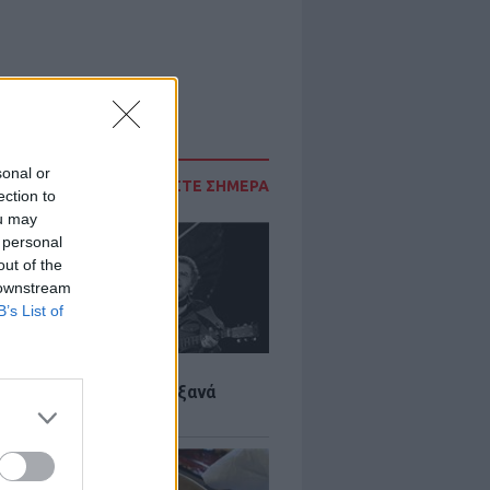
sonal or
ΔΙΑΒΑΣΤΕ ΣΗΜΕΡΑ
ection to
ou may
 personal
out of the
 downstream
B’s List of
LTURE
it wonders που έγιναν ξανά
οι από… ατύχημα