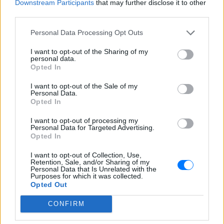
Downstream Participants
that may further disclose it to other
third parties.
Personal Data Processing Opt Outs
Ακολουθήστε το E-Radio.gr στο
Google News
I want to opt-out of the Sharing of my
personal data.
και μάθετε πρώτοι
τα πιο hot νέα
.
Opted In
Εσύ μπήκες στο E-Daily.gr; Τα νέα της ημέρας
I want to opt-out of the Sale of my
Personal Data.
και ότι σου κάνει κλικ!
Opted In
Ακολουθήστε το E-Radio.gr και στο Instagram
I want to opt-out of processing my
Personal Data for Targeted Advertising.
Opted In
ΔΙΑΦΗΜΙΣΗ
I want to opt-out of Collection, Use,
Retention, Sale, and/or Sharing of my
Personal Data that Is Unrelated with the
Purposes for which it was collected.
Opted Out
CONFIRM