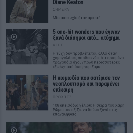
Diane Keaton
ΣΉΜΕΡΑ
Μία αποτυχία ήταν αρκετή
5 one‑hit wonders που έγιναν
ξανά διάσημοι από… ατύχημα
ΧΤΕΣ
Η τύχη δεν προβλέπεται, αλλά όταν
χαμογελάσει, αποδεικνύει ότι ορισμένα
τραγούδια έχουν πολύ περισσότερες
«ζωές» από όσες νομίζαμε
Η κωμωδία που σατίρισε τον
νεοπλουτισμό και παραμένει
επίκαιρη
ΠΡΟΧΤΈΣ
108 επεισόδια γέλιου: Η σειρά του Χάρη
Ρώμα που αξίζει να δούμε ξανά στις
επαναλήψεις