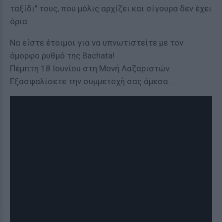
ταξίδι" τους, που μόλις αρχίζει και σίγουρα δεν έχει
όρια....
Να είστε έτοιμοι για να υπνωτιστείτε με τον
όμορφο ρυθμό της Bachata!
Πέμπτη 18 Ιουνίου στη Μονή Λαζαριστών
Εξασφαλίσετε την συμμετοχή σας άμεσα...