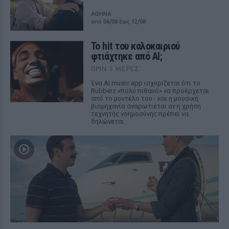
ΑΘΗΝΑ
από 06/08 έως 12/08
Το hit του καλοκαιριού
φτιάχτηκε από AI;
ΠΡΙΝ 5 ΜΈΡΕΣ
Ένα AI music app ισχυρίζεται ότι το
Rubberz «πολύ πιθανό» να προέρχεται
από το μοντέλο του - και η μουσική
βιομηχανία αναρωτιέται αν η χρήση
τεχνητής νοημοσύνης πρέπει να
δηλώνεται.