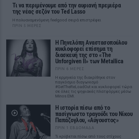
Τι να περιμένουμε από την αυριανή πρεμιέρα
της νέας σεζόν του Ted Lasso
Η πολυαναμενόμενη feelgood σειρά επιστρέφει
ΠΡΙΝ 5 ΜΈΡΕΣ
Η Πηνελόπη Αναστασοπούλου
κυκλοφορεί επίσημα τη
διασκευή της στο «The
Unforgiven II» των Metallica
ΠΡΙΝ 6 ΜΈΡΕΣ
Η ερμηνεία της διακρίθηκε στον
παγκόσμιο διαγωνισμό
#GetTheReLoadOut και κυκλοφορεί τώρα
σε όλες τις ψηφιακές πλατφόρμες μέσω
Minos EMI.
Η ιστορία πίσω από το
πασίγνωστο τραγούδι του Νίκου
Παπάζογλου, «Αύγουστος»
ΠΡΙΝ 1 ΕΒΔΟΜΆΔΑ
Τι κρύβεται πίσω από τους στίχους