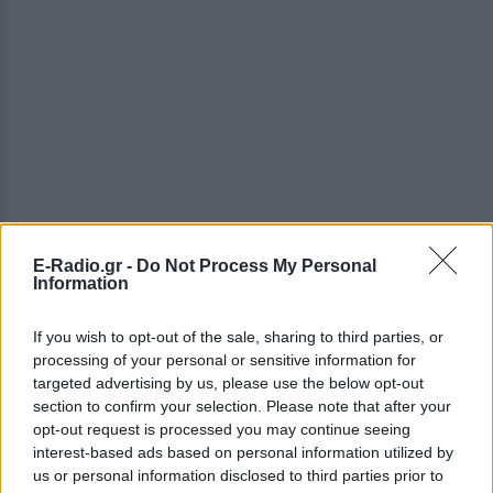
E-Radio.gr -
Do Not Process My Personal
Information
ΔΕΙΤΕ ΕΠΙΣΗΣ
If you wish to opt-out of the sale, sharing to third parties, or
processing of your personal or sensitive information for
ΣΤΗΝ ΙΔΙΑ ΚΑΤΗΓΟΡΙΑ
targeted advertising by us, please use the below opt-out
section to confirm your selection. Please note that after your
Γιατί τα κομπλιμέντα σε
opt-out request is processed you may continue seeing
φέρνουν σε δύσκολη θέση (και
interest-based ads based on personal information utilized by
τι λέει η ψυχολογία)
us or personal information disclosed to third parties prior to