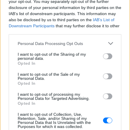
ΣΉΜΕΡΑ
your opt-out. You may separately opt-out of the further
disclosure of your personal information by third parties on the
Από πού ξεκινά η αμηχανία όταν σε
επαινούν
IAB’s list of downstream participants. This information may
also be disclosed by us to third parties on the
IAB’s List of
3 σημάδια πως χρειάζεσαι
Downstream Participants
that may further disclose it to other
βιταμίνη D
third parties.
ΣΉΜΕΡΑ
Personal Data Processing Opt Outs
Το σώμα σου σου στέλνει μηνύματα… το
θέμα είναι αν τα ακούς
I want to opt-out of the Sharing of my
personal data.
Opted In
Χαμηλός σίδηρος; Τα 4 σημάδια
που δεν πρέπει ποτέ να
I want to opt-out of the Sale of my
αγνοήσετε
Personal Data.
Opted In
ΣΉΜΕΡΑ
Τι πρέπει να προσέχετε στον οργανισμό
I want to opt-out of processing my
Personal Data for Targeted Advertising.
Opted In
I want to opt-out of Collection, Use,
Retention, Sale, and/or Sharing of my
Personal Data that Is Unrelated with the
Purposes for which it was collected.