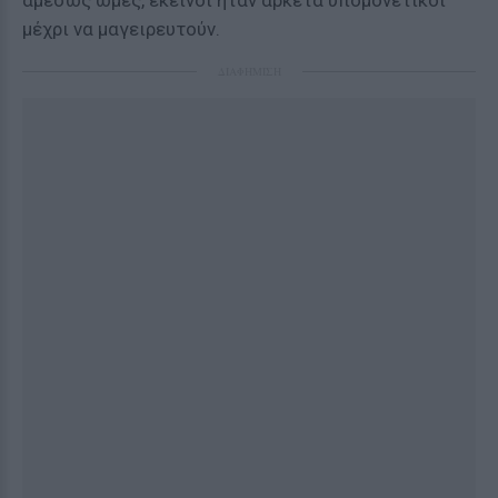
αμέσως ωμές, εκείνοι ήταν αρκετά υπομονετικοί
μέχρι να μαγειρευτούν.
ΔΙΑΦΗΜΙΣΗ