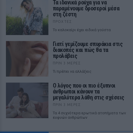
Τα ιδανικά ρούχα για να
παραμένουμε δροσεροί μέσα
στη ζέστη
ΠΡΟΧΤΈΣ
To καλοκαίρι έχει ειδικά γούστα
Γιατί γεμίζουμε σπυράκια στις
διακοπές και πώς θα τα
προλάβεις
ΠΡΙΝ 3 ΜΈΡΕΣ
Τι πρέπει να αλλάξεις
Ο λόγος που οι πιο έξυπνοι
άνθρωποι κάνουν τα
μεγαλύτερα λάθη στις σχέσεις
ΠΡΙΝ 3 ΜΈΡΕΣ
Τα 4 συχνότερα ερωτικά ατοπήματα των
ευφυών ανθρώπων