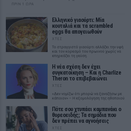
ΠΡΙΝ 1 ΏΡΑ
Ελληνικό γιαούρτι: Μία
κουταλιά και τα scrambled
eggs θα απογειωθούν
ΧΤΕΣ
Το στραγγιστό γιαούρτι αλλάζει την υφή
και τον κορεσμό του πρωινού χωρίς να
επηρεάζει τη γεύση.
Η νέα σχέση δεν έχει
συγκατοίκηση – Και η Charlize
Theron το επιβεβαιώνει
ΧΤΕΣ
«Δεν νομίζω ότι μπορώ να ξαναζήσω με
κάποιον» – Η εξομολόγηση της ηθοποιού
Πότε σου χτυπάει καμπανάκι ο
θυρεοειδής; Τα σημάδια που
δεν πρέπει να αγνοήσεις
ΧΤΕΣ