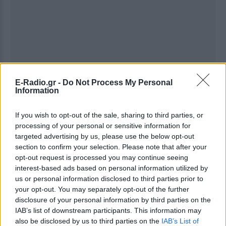
E-Radio.gr -
Do Not Process My Personal
Information
If you wish to opt-out of the sale, sharing to third parties, or
processing of your personal or sensitive information for
targeted advertising by us, please use the below opt-out
section to confirm your selection. Please note that after your
opt-out request is processed you may continue seeing
interest-based ads based on personal information utilized by
us or personal information disclosed to third parties prior to
Ακολουθήστε το E-Radio.gr στο
Google News
your opt-out. You may separately opt-out of the further
και μάθετε πρώτοι
τα πιο hot νέα
.
disclosure of your personal information by third parties on the
IAB’s list of downstream participants. This information may
Εσύ μπήκες στο E-Daily.gr; Τα νέα της ημέρας
also be disclosed by us to third parties on the
IAB’s List of