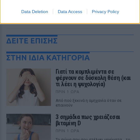
Data Deletion
Data Access
Privacy Policy
ΔΕΙΤΕ ΕΠΙΣΗΣ
ΣΤΗΝ ΙΔΙΑ ΚΑΤΗΓΟΡΙΑ
Γιατί τα κομπλιμέντα σε
φέρνουν σε δύσκολη θέση (και
τι λέει η ψυχολογία)
ΠΡΙΝ 1 ΏΡΑ
Από πού ξεκινά η αμηχανία όταν σε
επαινούν
3 σημάδια πως χρειάζεσαι
βιταμίνη D
ΠΡΙΝ 1 ΏΡΑ
Το σώμα σου σου στέλνει μηνύματα… το