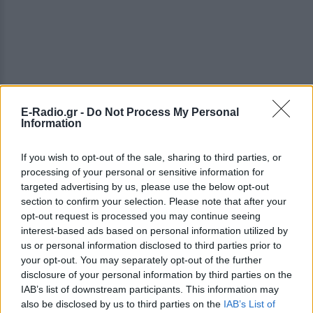
E-Radio.gr -
Do Not Process My Personal
Information
ΔΕΙΤΕ ΕΠΙΣΗΣ
If you wish to opt-out of the sale, sharing to third parties, or
processing of your personal or sensitive information for
ΣΤΗΝ ΙΔΙΑ ΚΑΤΗΓΟΡΙΑ
targeted advertising by us, please use the below opt-out
section to confirm your selection. Please note that after your
Η Τατιάνα Στεφανίδου φόρεσε
opt-out request is processed you may continue seeing
μπικίνι και εντυπωσίασε με το
interest-based ads based on personal information utilized by
κορμί της στα καταγάλανα νερά
us or personal information disclosed to third parties prior to
του Ιονίου
your opt-out. You may separately opt-out of the further
ΣΉΜΕΡΑ
disclosure of your personal information by third parties on the
IAB’s list of downstream participants. This information may
Οι φωτογραφίες που ανέβασε η
παρουσιάστρια από τις διακοπές της με
also be disclosed by us to third parties on the
IAB’s List of