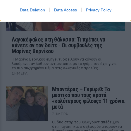
Data Deletion
Data Access
Privacy Policy
Λαγοκέφαλος στη θάλασσα: Τι πρέπει να
κάνετε αν τον δείτε ‑ Οι συμβουλές της
Μαρίνας Βερνίκου
Η Μαρίνα Βερνίκου εξηγεί τι οφείλουν να κάνουν οι
λουόμενοι αν έρθουν αντιμέτωποι με το ψάρι που έχει γίνει
το πιο συζητημένο θέμα στις ελληνικές παραλίες
ΣΉΜΕΡΑ
Μπαντέρας – Γκρίφιθ: Το
μυστικό που τους κρατά
«καλύτερους φίλους» 11 χρόνια
μετά
ΣΉΜΕΡΑ
Οι δύο σταρ του Χόλιγουντ απέδειξαν
ότι η αγάπη και ο σεβασμός μπορούν να
διαρκέσουν πέρα από τον γάμο, χάρη και