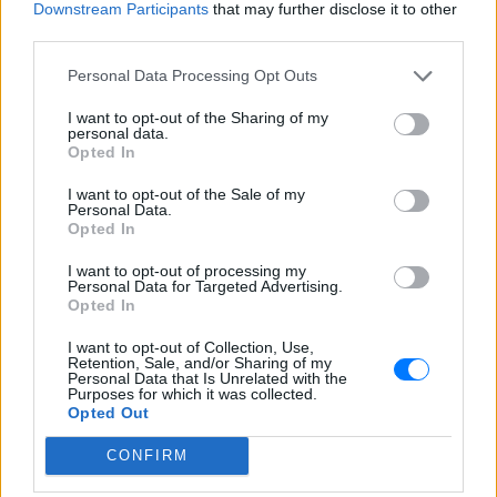
τον Νίκο Ευαγγελάτο στα Επτάνησα
Downstream Participants
that may further disclose it to other
third parties.
Κατερίνα Παπουτσάκη: Ποζάρει
χαμογελαστή με μπικίνι στη
Personal Data Processing Opt Outs
θάλασσα σε καλοκαιρινή
διάθεση
I want to opt-out of the Sharing of my
personal data.
ΣΉΜΕΡΑ
Opted In
Η ηθοποιός μοιράστηκε στιγμές από την
παραλία μέσα από Instagram stories,
I want to opt-out of the Sale of my
ποζάροντας μέσα στο νερό με τα αγόρια
Personal Data.
της
Opted In
Charlize Theron: Η «Καλυψώ»
I want to opt-out of processing my
κλείνει τα 51 ‑ H ζωή και ο
Personal Data for Targeted Advertising.
ρόλος που άλλαξε τα πάντα για
Opted In
εκείνη
I want to opt-out of Collection, Use,
ΣΉΜΕΡΑ
Retention, Sale, and/or Sharing of my
Personal Data that Is Unrelated with the
Από το Όσκαρ για το Monster μέχρι τη
Purposes for which it was collected.
μυθική Καλυψώ στην «Οδύσσεια» του
Opted Out
Νόλαν - η Νοτιοαφρικανή σταρ γιορτάζει
51 χρόνια ζωής και μια καριέρα χωρίς
στερεότυπα.
CONFIRM