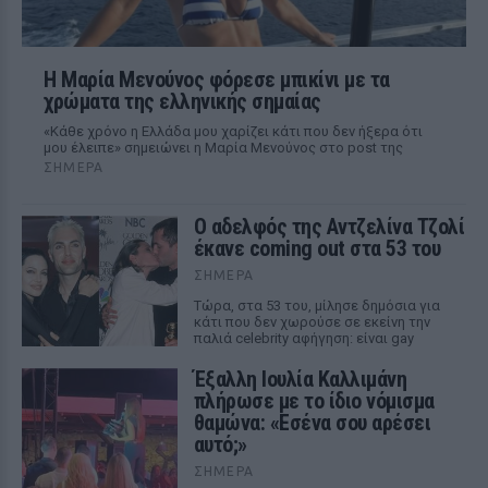
Η Μαρία Μενούνος φόρεσε μπικίνι με τα
χρώματα της ελληνικής σημαίας
«Κάθε χρόνο η Ελλάδα μου χαρίζει κάτι που δεν ήξερα ότι
μου έλειπε» σημειώνει η Μαρία Μενούνος στο post της
ΣΉΜΕΡΑ
Ο αδελφός της Αντζελίνα Τζολί
έκανε coming out στα 53 του
ΣΉΜΕΡΑ
Τώρα, στα 53 του, μίλησε δημόσια για
κάτι που δεν χωρούσε σε εκείνη την
παλιά celebrity αφήγηση: είναι gay
Έξαλλη Ιουλία Καλλιμάνη
πλήρωσε με το ίδιο νόμισμα
θαμώνα: «Εσένα σου αρέσει
αυτό;»
ΣΉΜΕΡΑ