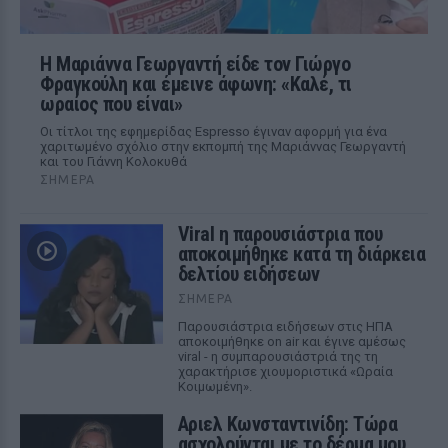
Η Μαριάννα Γεωργαντή είδε τον Γιώργο
Φραγκούλη και έμεινε άφωνη: «Καλέ, τι
ωραίος που είναι»
Οι τίτλοι της εφημερίδας Espresso έγιναν αφορμή για ένα
χαριτωμένο σχόλιο στην εκπομπή της Μαριάννας Γεωργαντή
και του Γιάννη Κολοκυθά
ΣΉΜΕΡΑ
Viral η παρουσιάστρια που
αποκοιμήθηκε κατά τη διάρκεια
δελτίου ειδήσεων
ΣΉΜΕΡΑ
Παρουσιάστρια ειδήσεων στις ΗΠΑ
αποκοιμήθηκε on air και έγινε αμέσως
viral - η συμπαρουσιάστριά της τη
χαρακτήρισε χιουμοριστικά «Ωραία
Κοιμωμένη».
Αριελ Κωνσταντινίδη: Τώρα
ασχολούνται με το δέρμα μου,