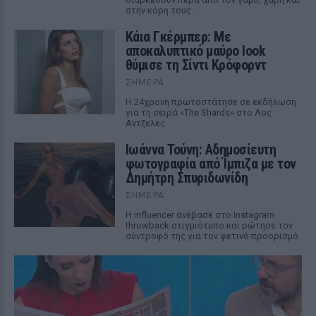
στην κόρη τους.
Κάια Γκέρμπερ: Με
αποκαλυπτικό μαύρο look
θύμισε τη Σίντι Κρόφορντ
ΣΉΜΕΡΑ
Η 24χρονη πρωτοστάτησε σε εκδήλωση
για τη σειρά «The Shards» στο Λος
Αντζελες
Ιωάννα Τούνη: Αδημοσίευτη
φωτογραφία από Ίμπιζα με τον
Δημήτρη Σπυριδωνίδη
ΣΉΜΕΡΑ
Η influencer ανέβασε στο Instagram
throwback στιγμιότυπο και ρώτησε τον
σύντροφό της για τον φετινό προορισμό