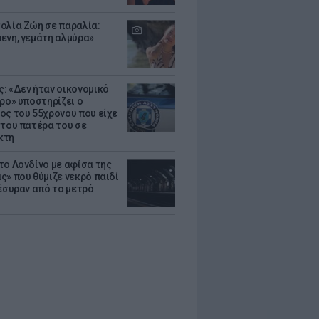
ολία Ζώη σε παραλία:
ενη, γεμάτη αλμύρα»
: «Δεν ήταν οικονομικό
τρο» υποστηρίζει ο
ος του 55χρονου που είχε
 του πατέρα του σε
κτη
το Λονδίνο με αφίσα της
ς» που θύμιζε νεκρό παιδί
πέσυραν από το μετρό