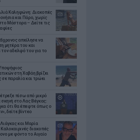
α
λιά Καληφώνη: Διακοπές
ονήσια και Πάρο, χωρίς
στο Μάστορα – Δείτε τις
αφίες
26χρονος απείλησε να
τη μητέρα του και
 τον αδελφό του για το
 Υποψήφιος
τικών στη Χαβάη βρίζει
ς σε παραλία και τρώει
 έτρεξε πίσω από μικρό
ε σκηνή στο Λας Βέγκας:
κα ότι θα έπεφτε όπως ο
ν», δείτε βίντεο
 Λιάγκας και Μαρία
 Καλοκαιρινές διακοπές
ονο με φόντο το Αιγαίο