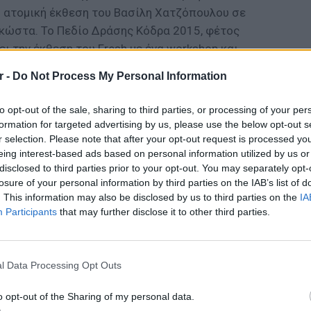
η ατομική έκθεση του Βασίλη Χατζόπουλου σε
ώστα. Το Πεδίο Δράσης Κόδρα 2015, φέτος
ει την έκθεση του Fresh με ένα workshop και
 της Ανθής Αργυρίου, που θα εστιάσουν στην
r -
Do Not Process My Personal Information
ν performance αντίστοιχα και θα διεξαχθούν
τιβάλ. Το workshop
“Reconstructing the Framed
to opt-out of the sale, sharing to third parties, or processing of your per
roject
είναι ένα 3-ήμερο εντατικό
formation for targeted advertising by us, please use the below opt-out s
 & 26 Ιουνίου) για εικαστικούς,
r selection. Please note that after your opt-out request is processed y
eing interest-based ads based on personal information utilized by us or
τές με την
Χρυσάνθη Μπαδέκα (freelance
disclosed to third parties prior to your opt-out. You may separately opt-
eo-designer)
και θα διεξαχθεί στο θεατράκι
losure of your personal information by third parties on the IAB’s list of
 «Περιμένοντας το λάθος…» (23 Ιουνίου, 11:00 -
. This information may also be disclosed by us to third parties on the
IA
ή Καλλέ
(Εικαστικός - Υποψήφια διδάκτορας
Participants
that may further disclose it to other third parties.
 Εφαρμοσμένων τεχνών του ΑΠΘ) θα
λόγησης του λάθους και δόμησης νέων
LIFESTY
Πέρεζ Χ
και θα πραγματοποιηθεί στο Διοικητήριο
l Data Processing Opt Outs
μετά το
il στο
fotinikalle@gmail.com
μέχρι 15/6).
o opt-out of the Sharing of my personal data.