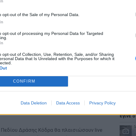
In
ο Δράσης Κόδρα συνεχίζει την προσπάθεια
γαλύτερη εξωστρέφεια καλλιεργώντας
o opt-out of the Sale of my Personal Data.
εσμούς της Θεσσαλονίκης. Έτσι, στο πλαίσιο
In
ης, το Κέντρο Σύγχρονης Τέχνης του
to opt-out of processing my Personal Data for Targeted
 Τέχνης σε συνεργασία με το Πεδίο Δράσης
LIFESTY
ing.
Ζόε Σαλ
και τον Δήμο Θεσσαλονίκης, θέτουν το ζήτημα
In
σταρ τ
 Ταυτοετερότητα - But Still Ιn One Piece θα
o opt-out of Collection, Use, Retention, Sale, and/or Sharing
εχνών από την ελληνική αλλά και τη διεθνή
ersonal Data that Is Unrelated with the Purposes for which it
lected.
μφυλου αυτοπροσδιορισμού, με ημερομηνία
Out
 Ιουνίου στο Δημαρχιακό Μέγαρο
CONFIRM
να παρουσιαστούν διαφορετικές εικαστικές
ς που αποτελεί και σήμερα πεδίο
έξαρσης του νέο-συντηρητισμού, των
LIFESTY
Data Deletion
Data Access
Privacy Policy
Ο Γιώρ
ρανσφοβικών και λεσβιοφοβικών
φάρσα 
έγινε σ
 Πεδίου Δράσης Κόδρα θα πλαισιώσουν live