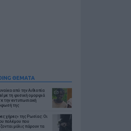
DING ΘΕΜΑΤΑ
υναίκα από την Αιθιοπία
ral με τη φυσική ομορφιά
ίτε την εντυπωσιακή
ρφωσή της
ρες χήρες» της Ρωσίας: Οι
ου πολέμου που
ζονται μόλις πάρουν τα