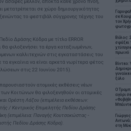
χρήματ
ον ασαφές μέλλον, αποκτά κάθε χρόνο πνοή,
και μετατρέπεται σε χώρο δημιουργικότητας
Γαρυφαλ
ξενώντας το φεστιβάλ σύγχρονης τέχνης του
σε Κουφ
τον Χρή
φωτογρ
Βόλος: 
ο Πεδίο Δράσης Κόδρα με τίτλο ERROR
σφάξει 
 θα φιλοξενήσει τα έργα καταξιωμένων,
χτύπησε
πρωινό
όμενων καλλιτεχνών στις εγκαταστάσεις του
τα εγκαίνια να είναι αρκετά νωρίτερα φέτος
Βίντεο:
Δημοκρα
λώσεων στις 22 Ιουνίου 2015).
γυναίκε
ξύλο
α παρουσιαστούν ατομικές εκθέσεις νέων
Ο Τραμπ
ο των Κοιτώνων θα φιλοξενηθούν οι ατομικές
αγόρι σ
και Ορέστη Λάζου (επιμέλεια εκθέσεων:
«Φοβήθη
Μπάιντε
τής / Κεντρικός Επιμελητής Πεδίου Δράσης
άκη (επιμέλεια: Παναγής Κουτσοκώστας -
Γιώργος
Αντωνά:
ιστής Πεδίου Δράσης Κόδρα).
στη Μύκ