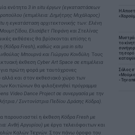
μία ενότητα
3 in situ έργων (εγκαταστάσεων
Η Αποστ
ροπούλου (επιμέλεια: Δημήτρης Μιχάλαρος)
«Χαρούμ
situ η εγκατάσταση αρχιτεκτονικής των: Ελένη
α Μουμτζίδου, Ελισάβετ Πεφάνη και Στελίνας
Μυστράς
μικές εκθέσεις θα βρίσκονται επίσης η
το κίνη
(Κόδρα Fresh), καθώς και μια in situ
συνήγορ
τη σορό
Ανθούλας Μπουρνά και Γιώργου Κονδύλη.
Τους
καταψύ
δικτυακή έκθεση
Cyber Art Space σε επιμέλεια
για πρώτη φορά με ταυτόχρονες
Σάλος σ
«Μούμια
 αλλά και στον εκθεσιακό χώρο των
- Την α
των Κοιτώνων θα φιλοξενηθεί π
ρόγραμμα
ens Video Dance Project σε συνεργασία με την
λήτρια / Συντονίστρια Πεδίου Δράσης Κόδρα).
 θα παρουσιαστεί η έκθεση
Κόδρα Fresh με
εια: Ανθή Αργυρίου)
με έργα τελειόφοιτων και
λών Καλών Τεχνών. Στον πάνω όροφο του