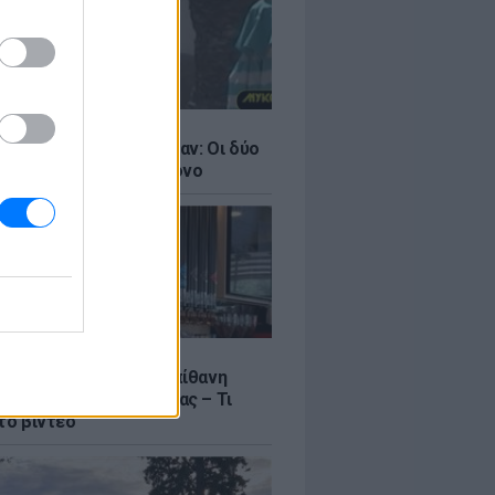
LE
ντάνα και Νικόλ Κίντμαν: Οι δύο
ου Χόλιγουντ στη Μύκονο
LE
γος Μανίκας έστησε απίθανη
σε υπάλληλο καφετέριας – Τι
το βίντεο