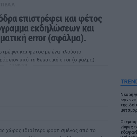
ΤΙΒΑΛ
όδρα επιστρέφει και φέτος 
όγραμμα εκδηλώσεων και 
ματική error (σφάλμα).
ΔΙΑΦΗΜΙΣΗ
TREN
Νεαρή γ
έγινε vi
της, δε
μεταμό
Οι «μαύ
νύφες τ
ς χώρος ιδιαίτερα φορτισμένος από το
εξαφανί