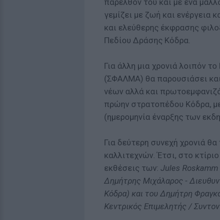
παρελθόν του και με ένα μάλλ
γεμίζει με ζωή και ενέργεια 
και ελεύθερης έκφρασης φιλο
Πεδίου Δράσης Κόδρα.
Για άλλη μια χρονιά λοιπόν τ
(ΣΦΑΛΜΑ) θα παρουσιάσει και
νέων αλλά και πρωτοεμφανιζ
πρώην στρατοπέδου Κόδρα, με 
(ημερομηνία έναρξης των εκδη
Για δεύτερη συνεχή χρονιά θ
καλλιτεχνών. Έτσι, στο κτίρι
εκθέσεις των:
Jules Roskamm 
Δημήτρης Μιχάλαρος - Διευθυν
Κόδρα) και του Δημήτρη Φραγκ
Κεντρικός Επιμελητής / Συντον