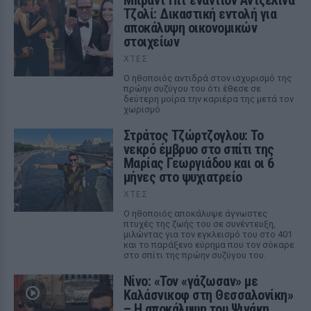
Μπραντ Πιτ εναντίον Αντζελίνα
Τζολί: Δικαστική εντολή για
αποκάλυψη οικονομικών
στοιχείων
ΧΤΕΣ
Ο ηθοποιός αντιδρά στον ισχυρισμό της
πρώην συζύγου του ότι έθεσε σε
δεύτερη μοίρα την καριέρα της μετά τον
χωρισμό
Στράτος Τζώρτζογλου: Το
νεκρό έμβρυο στο σπίτι της
Μαρίας Γεωργιάδου και οι 6
μήνες στο ψυχιατρείο
ΧΤΕΣ
Ο ηθοποιός αποκάλυψε άγνωστες
πτυχές της ζωής του σε συνέντευξη,
μιλώντας για τον εγκλεισμό του στο 401
και το παράξενο εύρημα που τον σόκαρε
στο σπίτι της πρώην συζύγου του.
Νίνο: «Τον «γάζωσαν» με
Καλάσνικοφ στη Θεσσαλονίκη»
– Η αποκάλυψη του Ψινάκη