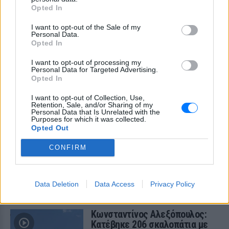
Σαντορίνη
Opted In
ΧΤΕΣ
I want to opt-out of the Sale of my
Η ηθοποιός μοιράστηκε μία φωτογραφία
Personal Data.
της με μαγιό από παραλία του νησιού
Opted In
I want to opt-out of processing my
Personal Data for Targeted Advertising.
Opted In
I want to opt-out of Collection, Use,
Retention, Sale, and/or Sharing of my
Personal Data that Is Unrelated with the
Purposes for which it was collected.
Opted Out
Εύη Βατίδου: Αναψε φωτιές με κόκκινο μπικίνι
στην παραλία της Μυκόνου
CONFIRM
Το πρώην μοντέλο απολάμβανε χαλαρές στιγμές στην
παραλία Αγράρι, με την κάμερα του Mykonos Live TV να την
καταγράφει
Data Deletion
Data Access
Privacy Policy
ΧΤΕΣ
Κωνσταντίνος Αλεξόπουλος:
Κατέβηκε 206 σκαλοπάτια με