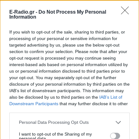
Οι συναυλίες επιτέλους
βγάζουν φτηνά εισιτήρια ‑
E-Radio.gr -
Do Not Process My Personal
Ποιοι καλλιτέχνες κατέβασαν
Information
τις τιμές
If you wish to opt-out of the sale, sharing to third parties, or
ΠΡΙΝ 4 ΏΡΕΣ
processing of your personal or sensitive information for
Οι fans δεν αντέχουν άλλες αυξήσεις: Τα
targeted advertising by us, please use the below opt-out
φθηνά εισιτήρια που εξαφανίζονται σε
λίγα λεπτά
section to confirm your selection. Please note that after your
opt-out request is processed you may continue seeing
Ο διάσημος κιθαρίστας απο τον
interest-based ads based on personal information utilized by
οποιο εμπνεύστηκε το όνομα
us or personal information disclosed to third parties prior to
της η Αση Μπήλιου ‑ Πώς τη
your opt-out. You may separately opt-out of the further
βάφτισαν
disclosure of your personal information by third parties on the
ΠΡΙΝ 4 ΏΡΕΣ
IAB’s list of downstream participants. This information may
Το πραγματικό της όνομα δεν είναι Αση:
also be disclosed by us to third parties on the
IAB’s List of
Η απίστευτη ιστορία πίσω από την
Downstream Participants
that may further disclose it to other
απόφαση της Ασης Μπήλιου που
third parties.
ελάχιστοι γνώριζαν
Το απογευματινό μπάνιο της
Personal Data Processing Opt Outs
Μαρίας Σολωμού στη θάλασσα:
Η τέλεια ώρα, γράφει από τη
I want to opt-out of the Sharing of my
personal data.