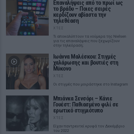
Επαναλήψεις από το πρωί ως
το βράδυ – Ποιες σειρές
κερδίζουν αβίαστα την
τηλεθέαση
ΧΤΕΣ
Τι αποκαλύπτουν τα νούμερα της Nielsen
για τις επαναλήψεις που ξεχωρίζουν
στην τηλεόραση;
Ιωάννα Μαλέσκου: Στιγμές
χαλάρωσης και βουτιές στη
Μύκονο
ΧΤΕΣ
Οι στιγμές που μοιράστηκε στο Instagram
Μπιάνκα Σενσόρι – Κάνιε
Γουέστ: Παθιασμένο φιλί σε
ερωτικό στιγμιότυπο
ΧΤΕΣ
Είχαν παντρευτεί κρυφά τον Δεκέμβριο
του 2022