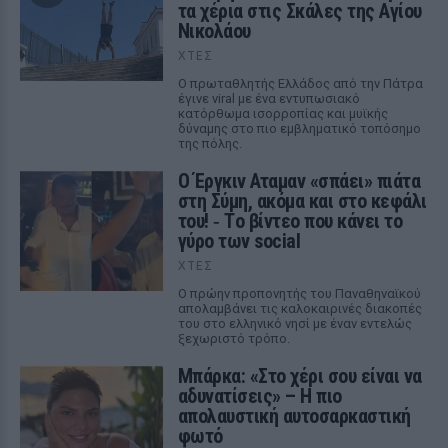
τα χέρια στις Σκάλες της Αγίου
Νικολάου
ΧΤΕΣ
Ο πρωταθλητής Ελλάδος από την Πάτρα
έγινε viral με ένα εντυπωσιακό
κατόρθωμα ισορροπίας και μυϊκής
δύναμης στο πιο εμβληματικό τοπόσημο
της πόλης.
Ο Έργκιν Αταμαν «σπάει» πιάτα
στη Σύμη, ακόμα και στο κεφάλι
του! ‑ Tο βίντεο που κάνει το
γύρο των social
ΧΤΕΣ
Ο πρώην προπονητής του Παναθηναϊκού
απολαμβάνει τις καλοκαιρινές διακοπές
του στο ελληνικό νησί με έναν εντελώς
ξεχωριστό τρόπο.
Μπάρκα: «Στο χέρι σου είναι να
αδυνατίσεις» – Η πιο
απολαυστική αυτοσαρκαστική
φωτό