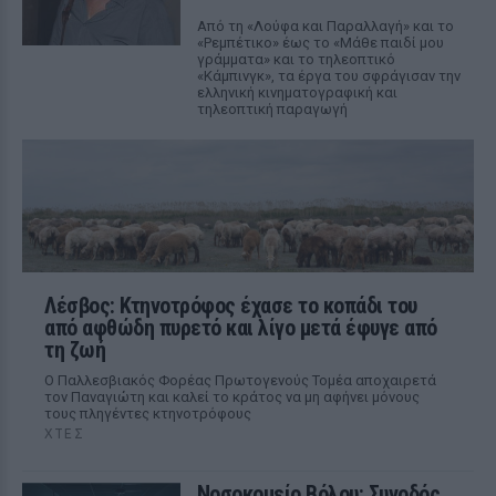
Από τη «Λούφα και Παραλλαγή» και το
«Ρεμπέτικο» έως το «Μάθε παιδί μου
γράμματα» και το τηλεοπτικό
«Κάμπινγκ», τα έργα του σφράγισαν την
ελληνική κινηματογραφική και
τηλεοπτική παραγωγή
Λέσβος: Κτηνοτρόφος έχασε το κοπάδι του
από αφθώδη πυρετό και λίγο μετά έφυγε από
τη ζωή
Ο Παλλεσβιακός Φορέας Πρωτογενούς Τομέα αποχαιρετά
τον Παναγιώτη και καλεί το κράτος να μη αφήνει μόνους
τους πληγέντες κτηνοτρόφους
ΧΤΕΣ
Νοσοκομείο Βόλου: Συνοδός