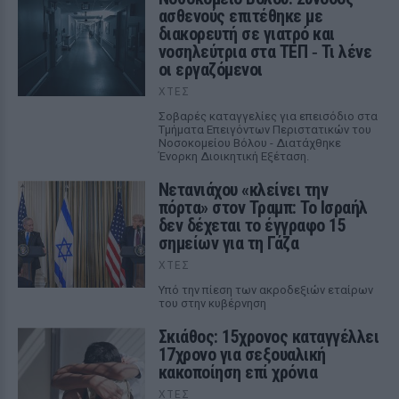
ασθενούς επιτέθηκε με
διακορευτή σε γιατρό και
νοσηλεύτρια στα ΤΕΠ ‑ Τι λένε
οι εργαζόμενοι
ΧΤΕΣ
Σοβαρές καταγγελίες για επεισόδιο στα
Τμήματα Επειγόντων Περιστατικών του
Νοσοκομείου Βόλου - Διατάχθηκε
Ένορκη Διοικητική Εξέταση.
Νετανιάχου «κλείνει την
πόρτα» στον Τραμπ: Το Ισραήλ
δεν δέχεται το έγγραφο 15
σημείων για τη Γάζα
ΧΤΕΣ
Υπό την πίεση των ακροδεξιών εταίρων
του στην κυβέρνηση
Σκιάθος: 15χρονος καταγγέλλει
17χρονο για σεξουαλική
κακοποίηση επί χρόνια
ΧΤΕΣ