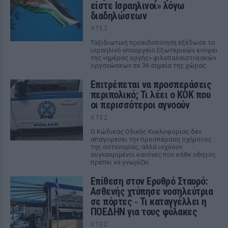
είστε Ισραηλινοί» λόγω
διαδηλώσεων
ΧΤΕΣ
Ταξιδιωτική προειδοποίηση εξέδωσε το
ισραηλινό υπουργείο Εξωτερικών ενόψει
της «ημέρας οργής» φιλοπαλαιστινιακών
οργανώσεων σε 36 σημεία της χώρας.
Επιτρέπεται να προσπεράσεις
περιπολικό; Τι λέει ο ΚΟΚ που
οι περισσότεροι αγνοούν
ΧΤΕΣ
Ο Κώδικας Οδικής Κυκλοφορίας δεν
απαγορεύει την προσπέραση οχήματος
της αστυνομίας, αλλά ισχύουν
συγκεκριμένοι κανόνες που κάθε οδηγός
πρέπει να γνωρίζει.
Επίθεση στον Ερυθρό Σταυρό:
Ασθενής χτύπησε νοσηλεύτρια
σε πόρτες ‑ Τι καταγγέλλει η
ΠΟΕΔΗΝ για τους φύλακες
ΧΤΕΣ