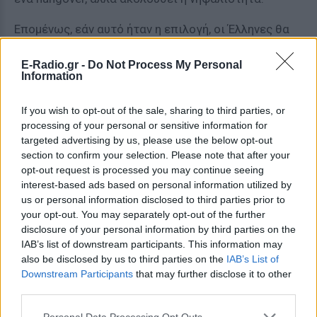
Επομένως, εάν αυτό ήταν η επιλογή, οι Έλληνες θα
είχαν έναν λογικό λόγο να προτιμούν Grexit. Αυτό,
ωστόσο, δεν είναι η επιλογή που πρέπει να ληφθεί
E-Radio.gr -
Do Not Process My Personal
Information
αυτή την εβδομάδα. Η επιλογή είναι μεταξύ της
αποδοχής ή απόρριψης προσφοράς των πιστωτών.
If you wish to opt-out of the sale, sharing to third parties, or
Το Grexit είναι πιθανό, αλλά όχι βέβαιο.
processing of your personal or sensitive information for
targeted advertising by us, please use the below opt-out
Αν ο κ Τσίπρας επρόκειτο να απορρίψει την
section to confirm your selection. Please note that after your
προσφορά και να χάσει την τελευταία προθεσμία –
opt-out request is processed you may continue seeing
interest-based ads based on personal information utilized by
το Eurogroup της 18ης Ιουνίου - θα κατέληγε να
us or personal information disclosed to third parties prior to
αθετήσει την αποπληρωμή του χρέους τον Ιούλιο
your opt-out. You may separately opt-out of the further
και τον Αύγουστο. Σε εκείνο το σημείο, η Ελλάδα θα
disclosure of your personal information by third parties on the
παραμένει στη ζώνη του ευρώ και θα αναγκαζόταν
IAB’s list of downstream participants. This information may
also be disclosed by us to third parties on the
IAB’s List of
να αποχωρήσει μόνο αν η ΕΚΤ θα μείωνε τη ροή της
Downstream Participants
that may further disclose it to other
ρευστότητας στις ελληνικές τράπεζες κάτω από το
third parties.
ανεκτό όριο. Αυτό μπορεί να συμβεί, αλλά δεν είναι
Personal Data Processing Opt Outs