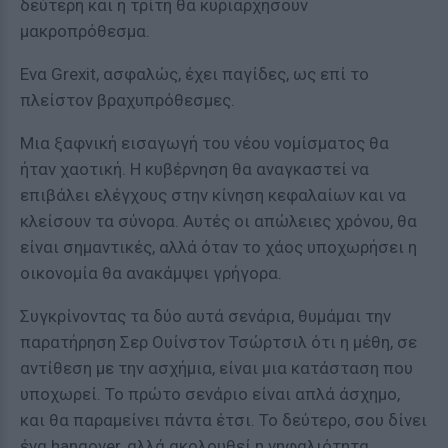
δεύτερη και η τρίτη θα κυριαρχήσουν
μακροπρόθεσμα.
Ενα Grexit, ασφαλώς, έχει παγίδες, ως επί το
πλείστον βραχυπρόθεσμες.
Μια ξαφνική εισαγωγή του νέου νομίσματος θα
ήταν χαοτική. Η κυβέρνηση θα αναγκαστεί να
επιβάλει ελέγχους στην κίνηση κεφαλαίων και να
κλείσουν τα σύνορα. Αυτές οι απώλειες χρόνου, θα
είναι σημαντικές, αλλά όταν το χάος υποχωρήσει η
οικονομία θα ανακάμψει γρήγορα.
Συγκρίνοντας τα δύο αυτά σενάρια, θυμάμαι την
παρατήρηση Σερ Ουίνστον Τσώρτσιλ ότι η μέθη, σε
αντίθεση με την ασχήμια, είναι μια κατάσταση που
υποχωρεί. Το πρώτο σενάριο είναι απλά άσχημο,
και θα παραμείνει πάντα έτσι. Το δεύτερο, σου δίνει
ένα hangover, αλλά ακολουθεί η νηφαλιότητα.