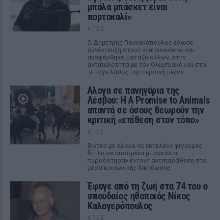
μπάλα μπάσκετ είναι
πορτοκαλί»
ΧΤΕΣ
Ο Δημήτρης Γιαννακόπουλος έδωσε
συνέντευξη στους «EuroInsiders» και
αναφέρθηκε, μεταξύ άλλων, στην
αντιπαλότητα με τον Ολυμπιακό και στο
τι πήγε λάθος την περσινή σεζόν
Αλογα σε πανηγύρια της
Λέσβου: Η A Promise to Animals
απαντά σε όσους θεωρούν την
κριτική «επίθεση στον τόπο»
ΧΤΕΣ
Βίντεο με άλογα να εκτελούν φιγούρες
δίπλα σε σπασμένα μπουκάλια
πυροδότησαν έντονη αντιπαράθεση στα
μέσα κοινωνικής δικτύωσης
Έφυγε από τη ζωή στα 74 του ο
σπουδαίος ηθοποιός Νίκος
Καλογερόπουλος
ΧΤΕΣ