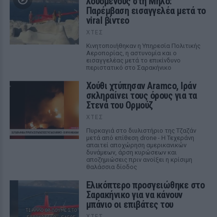
λουόμενους στη Μήλο:
Παρέμβαση εισαγγελέα μετά το
viral βίντεο
ΧΤΕΣ
Κινητοποιήθηκαν η Υπηρεσία Πολιτικής
Αεροπορίας, η αστυνομία και ο
εισαγγελέας μετά το επικίνδυνο
περιστατικό στο Σαρακήνικο
Χούθι χτύπησαν Aramco, Ιράν
σκληραίνει τους όρους για τα
Στενά του Ορμούζ
ΧΤΕΣ
Πυρκαγιά στο διυλιστήριο της Τζαζάν
μετά από επίθεση drone - Η Τεχεράνη
απαιτεί αποχώρηση αμερικανικών
δυνάμεων, άρση κυρώσεων και
αποζημιώσεις πριν ανοίξει η κρίσιμη
θαλάσσια δίοδος
Ελικόπτερο προσγειώθηκε στο
Σαρακήνικο για να κάνουν
μπάνιο οι επιβάτες του
ΧΤΕΣ