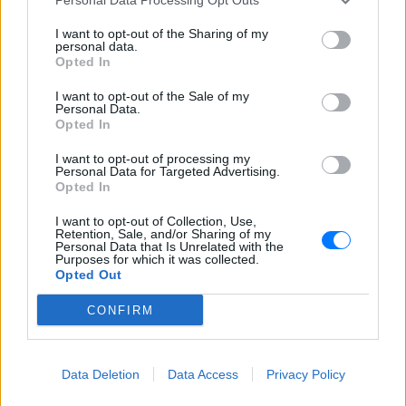
δεδομένο.
I want to opt-out of the Sharing of my
Οι πιστωτές της ευρωζώνης, μπορεί επίσης να
personal data.
αποφασίσουν ότι είναι προς το συμφέρον τους να
Opted In
μιλήσουν για την ελάφρυνση του χρέους για την
I want to opt-out of the Sale of my
Ελλάδα σε αυτό το σημείο. Απλά φανταστείτε τη
Personal Data.
Opted In
θέση τους.
I want to opt-out of processing my
Εάν η Ελλάδα επρόκειτο να χρεοκοπήσει έναντι
Personal Data for Targeted Advertising.
Opted In
όλων των χρεών του επίσημου τομέα, η Γαλλία και η
Γερμανία μόνο θα χάσουν περίπου 160 δισ. ¤. Η
I want to opt-out of Collection, Use,
Retention, Sale, and/or Sharing of my
¶νγκελα Μέρκελ και ο Φρανσουά Ολάντ θα μείνουν
Personal Data that Is Unrelated with the
Purposes for which it was collected.
στην ιστορία ως οι μεγαλύτεροι οικονομικοί
Opted Out
«losers».
CONFIRM
Οι πιστωτές απορρίπτουν μεν τώρα κάθε συζήτηση
σχετικά με την ελάφρυνση του χρέους, αλλά αυτό
μπορεί να αλλάξει όταν η Ελλάδα αρχίσει την
Data Deletion
Data Access
Privacy Policy
πτώχευση. Αν διαπραγματευτούν, όλοι θα