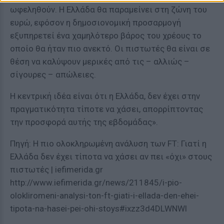
ωφεληθούν. Η Ελλάδα θα παραμείνει στη ζώνη του
ευρώ, εφόσον η δημοσιονομική προσαρμογή
εξυπηρετεί ένα χαμηλότερο βάρος του χρέους το
οποίο θα ήταν πιο ανεκτό. Οι πιστωτές θα είναι σε
θέση να καλύψουν μερικές από τις – αλλιώς –
σίγουρες – απώλειες.
Η κεντρική ιδέα είναι ότι η Ελλάδα, δεν έχει στην
πραγματικότητα τίποτε να χάσει, απορρίπτοντας
την προσφορά αυτής της εβδομάδας».
Πηγή: Η πιο ολοκληρωμένη ανάλυση των FT: Γιατί η
Ελλάδα δεν έχει τίποτα να χάσει αν πει «όχι» στους
πιστωτές | iefimerida.gr
http://www.iefimerida.gr/news/211845/i-pio-
olokliromeni-analysi-ton-ft-giati-i-ellada-den-ehei-
tipota-na-hasei-pei-ohi-stoys#ixzz3d4DLWNWl