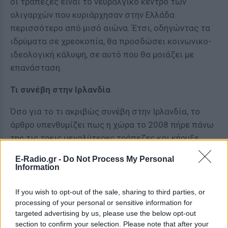
οι τράπεζες είναι το νευραλγικό κέντρο των
ολιγαρχών που κυριάρχησαν στην Ελλάδα
περισσότερο από μισό αιώνα. Έτσι, οδηγώντας τα
ιδρύματα σε χρεοκοπία, θα προσδώσει κοινωνικο-
ιδεολογική κάλυψη, σε αυτό που θα μοιάζει με
επανάσταση.
Τι συνέβη στην Ιρλανδία
Όσο για το τι ακριβώς συνέβη στην Ιρλανδία, το
άρθρο υπενθυμίζει πως η χώρα το 2008 πήρε πάνω
της τις τρεις μεγαλύτερες τράπεζες και κήρυξε
χρεοκοπία έναντι των ξένων δανειστών του, ενώ
E-Radio.gr -
Do Not Process My Personal
χάθηκαν χρήματα Βρετανών και Ολλανδών
Information
καταθετών. Η βρετανική κυβέρνηση αντέδρασε
έντονα βάζοντας την Ισλανδία στη μαύρη λίστα των
If you wish to opt-out of the sale, sharing to third parties, or
processing of your personal or sensitive information for
χωρών που προωθούν την τρομοκρατία – εκεί όπου
targeted advertising by us, please use the below opt-out
βρίσκεται και η Αλ Κάιντα. Οι νέες τράπεζες
section to confirm your selection. Please note that after your