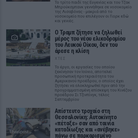
Το τρίτο παιδί της Ευγενίας και του Τζακ
Μπρούκσμπανκ γεννήθηκε σε νοσοκομείο
της Λισαβόνας - μακριά από το
νοσοκομείο που επιλέγουν οι Γιορκ εδώ
και γενιές.
Ο Τραμπ ζήτησε να ξηλωθεί
μέρος του νέου ελικοδρομίου
του Λευκού Οίκου, δεν του
άρεσε η κλίση
ΧΤΕΣ
Το έργο, οι εργασίες του οποίου
ξεκίνησαν τον Ιούνιο, αποτελεί
προσωπική προτεραιότητα του
Αμερικανού προέδρου, ο οποίος έχει
ζητήσει να ολοκληρωθεί πριν από την
προγραμματισμένη επίσκεψη του Κινέζου
προέδρου Σι Τζινπίνγκ, τέλος
Σεπτεμβρίου
Απίστευτο τροχαίο στη
Θεσσαλονίκη: Αυτοκίνητο
«πέταξε» σαν από ταινία
καταδίωξης και «ανέβηκε»
πάνω σε παρκαρισμένο