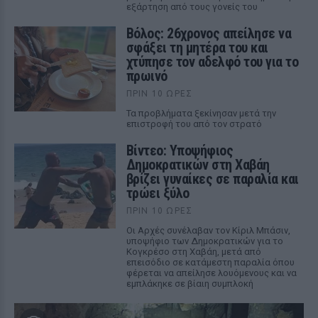
εξάρτηση από τους γονείς του
Βόλος: 26χρονος απείλησε να
σφάξει τη μητέρα του και
χτύπησε τον αδελφό του για το
πρωινό
ΠΡΙΝ 10 ΏΡΕΣ
Τα προβλήματα ξεκίνησαν μετά την
επιστροφή του από τον στρατό
Βίντεο: Υποψήφιος
Δημοκρατικών στη Χαβάη
βρίζει γυναίκες σε παραλία και
τρώει ξύλο
ΠΡΙΝ 10 ΏΡΕΣ
Οι Αρχές συνέλαβαν τον Κίριλ Μπάσιν,
υποψήφιο των Δημοκρατικών για το
Κογκρέσο στη Χαβάη, μετά από
επεισόδιο σε κατάμεστη παραλία όπου
φέρεται να απείλησε λουόμενους και να
εμπλάκηκε σε βίαιη συμπλοκή