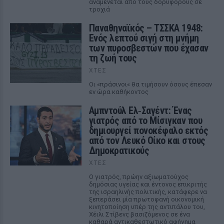
αναμένεται από τους δορυφόρους σε
τροχιά
Παναθηναϊκός – ΤΣΣΚΑ 1948:
Ενός λεπτού σιγή στη μνήμη
των πυροσβεστών που έχασαν
τη ζωή τους
ΧΤΕΣ
Οι «πράσινοι« θα τιμήσουν όσους έπεσαν
εν ώρα καθήκοντος
Αμπντούλ Ελ‑Σαγέντ: Ένας
γιατρός από το Μίσιγκαν που
δημιουργεί πονοκέφαλο εκτός
από τον Λευκό Οίκο και στους
Δημοκρατικούς
ΧΤΕΣ
Ο γιατρός, πρώην αξιωματούχος
δημόσιας υγείας και έντονος επικριτής
της ισραηλινής πολιτικής, κατάφερε να
ξεπεράσει μία πρωτοφανή οικονομική
κινητοποίηση υπέρ της αντιπάλου του,
Χέιλι Στίβενς βασιζόμενος σε ένα
καθαρά αντικαθεστωτικό αφήγημα