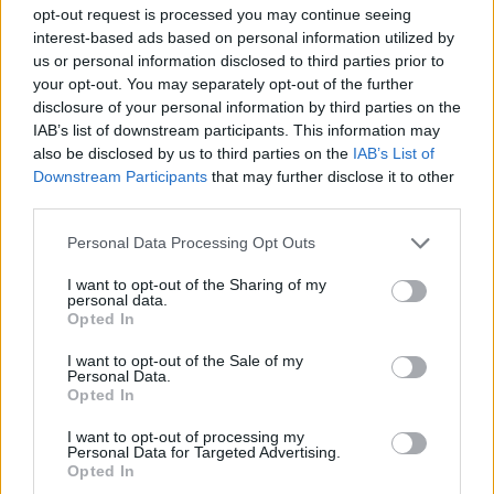
κράτησαν τα παλιά τους ονόματα, αλλά στην
opt-out request is processed you may continue seeing
πραγματικότητα είχαν εντελώς διαφορετική μορφή.
interest-based ads based on personal information utilized by
us or personal information disclosed to third parties prior to
Επιβλήθηκαν έλεγχοι κεφαλαίων, όλες οι
your opt-out. You may separately opt-out of the further
διοικήσεις των τραπεζών άλλαξαν, ενώ κάποια
disclosure of your personal information by third parties on the
μέλη των παλαιών διοικήσεων συνελήφθησαν. Η
IAB’s list of downstream participants. This information may
Ισλανδία, συν τω χρόνω, ανέκαμψε και εμφάνισε
also be disclosed by us to third parties on the
IAB’s List of
αξιοσημείωτη ανάπτυξη. Μέρος της θεραπείας ήταν
Downstream Participants
that may further disclose it to other
third parties.
η υποτίμηση του νομίσματος κατά 50%. Έκτοτε το
κρόνα έχει ελάχιστα ενισχυθεί έναντι του ευρώ.
Personal Data Processing Opt Outs
Οι διαφορές
I want to opt-out of the Sharing of my
personal data.
Opted In
Ωστόσο, η Ισλανδία έχει μια πολύ διαφορετική
κοινωνική και οικονομική δομή. Η γρήγορη
I want to opt-out of the Sale of my
Personal Data.
σταθεροποίηση ήταν δυνατή μόνο και μόνο επειδή
Opted In
το ΔΝΤ και οι σκανδιναβικές χώρες παρενέβησαν με
I want to opt-out of processing my
ένα πακέτο διάσωσης πέντε δισεκατομμυρίων
Personal Data for Targeted Advertising.
Opted In
δολαρίων. Κάτι που η Ελλάδα δεν μπορεί να αξιώσει