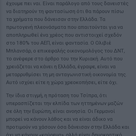
έχουμε πει ναι. Είναι παράλογο από τους δανειστές
να διατηρούν τη φαντασίωση ότι θα πάρουν πίσω
τα χρήματα που δάνεισαν στην Ελλάδα. Τα
πρωτογενή πλεονάσματα που απαιτούνται για να
αποπληρωθεί ένα χρέος που αντιστοιχεί σχεδόν
στο 180% του ΑΕΠ, είναι φαντασία. Ο Ολιβιέ
Μπλανσάρ, ο επικεφαλής οικονομολόγος του ΔΝΤ,
το ανέφερε στο άρθρο του την Κυριακή. Αυτό που
χρειάζεται να κάνει η Ελλάδα, έγραψε, είναι να
μεταρρυθμίσει τη μη ανταγωνιστική οικονομία της.
Αυτό ισχύει είτε η χώρα χρεοκοπήσει, είτε όχι.
Την ίδια στιγμή, η πρόταση του Τσίπρα, ότι
υπερασπίζεται την ελπίδα των ηττημένων μαζών
σε όλη την Ευρώπη, είναι ανοησία. Οι Γερμανοί
μπορεί να κάνουν λάθος και να είναι άδικο να
προτιμούν να χάσουν όσα δάνεισαν στην Ελλάδα και
όχι να κάνουν «κούρεμα», αλλά είναι δημοκρατικό