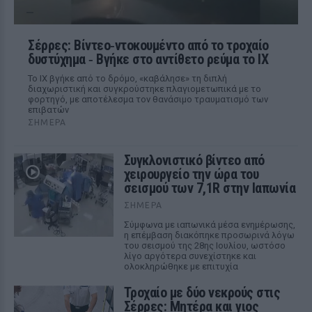
Σέρρες: Βίντεο‑ντοκουμέντο από το τροχαίο
δυστύχημα ‑ Βγήκε στο αντίθετο ρεύμα το ΙΧ
Το ΙΧ βγήκε από το δρόμο, «καβάλησε» τη διπλή
διαχωριστική και συγκρούστηκε πλαγιομετωπικά με το
φορτηγό, με αποτέλεσμα τον θανάσιμο τραυματισμό των
επιβατών
ΣΉΜΕΡΑ
Συγκλονιστικό βίντεο από
χειρουργείο την ώρα του
σεισμού των 7,1R στην Ιαπωνία
ΣΉΜΕΡΑ
Σύμφωνα με ιαπωνικά μέσα ενημέρωσης,
η επέμβαση διακόπηκε προσωρινά λόγω
του σεισμού της 28ης Ιουλίου, ωστόσο
λίγο αργότερα συνεχίστηκε και
ολοκληρώθηκε με επιτυχία
Τροχαίο με δύο νεκρούς στις
Σέρρες: Μητέρα και γιος