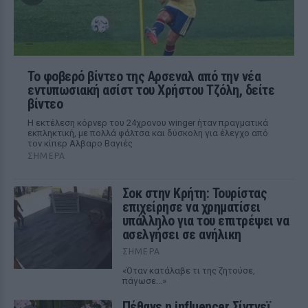
Το φοβερό βίντεο της Αρσεναλ από την νέα
εντυπωσιακή ασίστ του Χρήστου Τζόλη, δείτε
βίντεο
Η εκτέλεση κόρνερ του 24χρονου winger ήταν πραγματικά
εκπληκτική, με πολλά φάλτσα και δύσκολη για έλεγχο από
τον κίπερ Αλβαρο Βαγιές
ΣΉΜΕΡΑ
Σοκ στην Κρήτη: Τουρίστας
επιχείρησε να χρηματίσει
υπάλληλο για του επιτρέψει να
ασελγήσει σε ανήλικη
ΣΉΜΕΡΑ
«Όταν κατάλαβε τι της ζητούσε,
πάγωσε...»
Πέθανε η influencer Σίντνεϊ