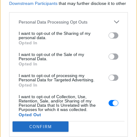
Απαιτεί από Ευρωπαίους, φτωχότερους από τους
Downstream Participants
that may further disclose it to other
third parties.
Ελληνες, να τους βοηθήσουν να αποφύγουν τις
επώδυνες μεταρρυθμίσεις.
Personal Data Processing Opt Outs
Τέλος, υπερασπίζεται ο Τσίπρας τη Δημοκρατία;
I want to opt-out of the Sharing of my
personal data.
Ξανά, όχι. Οι Ελληνες ψήφισαν τον Ιανουάριο για μία
Opted In
κυβέρνηση που υποσχέθηκε να βάλει τέλος στη
I want to opt-out of the Sale of my
λιτότητα του προγράμματος, χωρίς χρεοκοπία ή
Personal Data.
επιστροφή στη δραχμή. Αυτό, όπως πρέπει να είναι
Opted In
σαφές τώρα, ήταν μία ψεύτικη υπόσχεση. Για να
I want to opt-out of processing my
γίνει, απαιτούνταν να συμφωνούν οι δανειστές. Οι
Personal Data for Targeted Advertising.
Opted In
φορολογούμενοι σε αυτές τις χώρες δεν είχαν την
ευκαιρία να ψηφίσουν για το αν θα δανείσουν στην
I want to opt-out of Collection, Use,
Retention, Sale, and/or Sharing of my
Ελλάδα περισσότερα χρήματα με λιγότερους όρους
Personal Data that Is Unrelated with the
Purposes for which it was collected.
και δεν θα συμφωνούσαν αν τους ρωτούσαν.
Opted Out
Αυτή η σύγκρουση δημοκρατικών εντολών βέβαια
CONFIRM
εγείρει το ερώτημα για το αν έπρεπε το ευρώ να