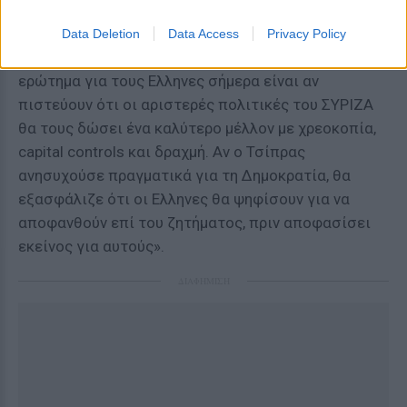
δημιουργηθεί. Δεν έχει υπάρξει πιο δημοκρατικό
από ότι είναι τα επιχειρήματα του Τσίπρα. Η
Data Deletion
Data Access
Privacy Policy
απόφαση αυτή όμως ανήκει στο παρελθόν. Το
ερώτημα για τους Ελληνες σήμερα είναι αν
πιστεύουν ότι οι αριστερές πολιτικές του ΣΥΡΙΖΑ
θα τους δώσει ένα καλύτερο μέλλον με χρεοκοπία,
capital controls και δραχμή. Αν ο Τσίπρας
ανησυχούσε πραγματικά για τη Δημοκρατία, θα
εξασφάλιζε ότι οι Ελληνες θα ψηφίσουν για να
αποφανθούν επί του ζητήματος, πριν αποφασίσει
εκείνος για αυτούς».
ΔΙΑΦΗΜΙΣΗ