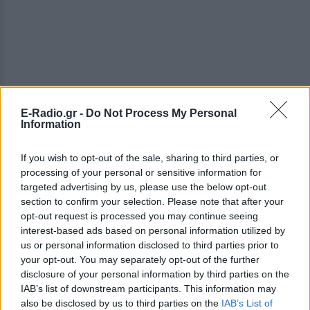
E-Radio.gr -
Do Not Process My Personal
Information
If you wish to opt-out of the sale, sharing to third parties, or
processing of your personal or sensitive information for
targeted advertising by us, please use the below opt-out
section to confirm your selection. Please note that after your
Η Πορτογαλία, η Ισπανία και η Ιρλανδία επίσης
opt-out request is processed you may continue seeing
interest-based ads based on personal information utilized by
υπέφεραν τα δεινά των προγραμμάτων διάσωσης
us or personal information disclosed to third parties prior to
και είναι εξίσου απρόθυμες να λυγίσουν.
your opt-out. You may separately opt-out of the further
disclosure of your personal information by third parties on the
«Οπότε, όχι, ο ΣΥΡΙΖΑ δεν οδηγεί το κίνημα για τους
IAB’s list of downstream participants. This information may
φτωχούς και καταπιεσμένους της Ευρώπης.
also be disclosed by us to third parties on the
IAB’s List of