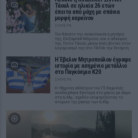
Τάουλ σε ηλικία 26 ετών
έπειτα από μάχη με σπάνια
μορφή καρκίνου
ΣΉΜΕΡΑ
Τον θάνατο της ανακοίνωσε η μητέρα
της, Ελίζαμπεθ Μόροου, και ο αδελφός
της, Όστιν Τάουλ, μέσω ενός βίντεο στον
λογαριασμό της στο TikTok την Τετάρτη
Η Έβελυν Μητροπούλου έγραψε
ιστορία με ασημένιο μετάλλιο
στο Παγκόσμιο Κ20
ΣΉΜΕΡΑ
Η 18χρονη αθλήτρια του ΓΣ Κηφισιάς
αναδείχθηκε δεύτερη στο μήκος με άλμα
στα 6,44μ., σχεδόν ισοφαρίζοντας το
ατομικό της ρεκόρ των 6,45μ.