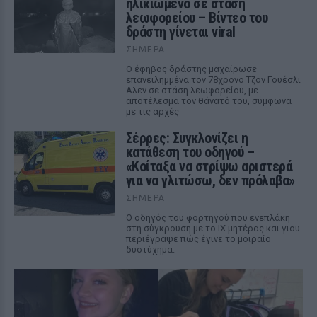
ηλικιωμένο σε στάση
λεωφορείου – Βίντεο του
δράστη γίνεται viral
ΣΉΜΕΡΑ
Ο έφηβος δράστης μαχαίρωσε
επανειλημμένα τον 78χρονο Τζον Γουέσλι
Αλεν σε στάση λεωφορείου, με
αποτέλεσμα τον θάνατό του, σύμφωνα
με τις αρχές
Σέρρες: Συγκλονίζει η
κατάθεση του οδηγού –
«Κοίταξα να στρίψω αριστερά
για να γλιτώσω, δεν πρόλαβα»
ΣΉΜΕΡΑ
Ο οδηγός του φορτηγού που ενεπλάκη
στη σύγκρουση με το ΙΧ μητέρας και γιου
περιέγραψε πώς έγινε το μοιραίο
δυστύχημα.