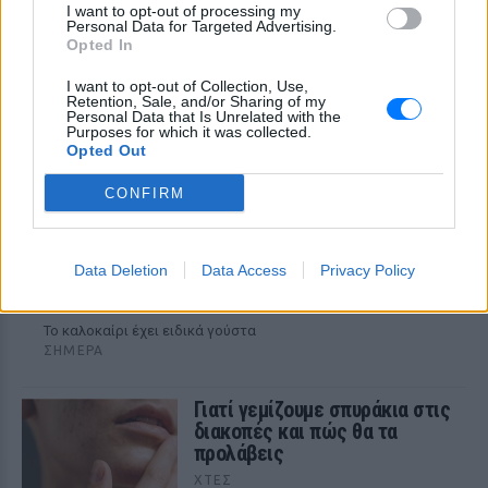
I want to opt-out of processing my
το χωνάκι την ίδια ημέρα
Personal Data for Targeted Advertising.
Opted In
I want to opt-out of Collection, Use,
Retention, Sale, and/or Sharing of my
Personal Data that Is Unrelated with the
Purposes for which it was collected.
Opted Out
CONFIRM
Data Deletion
Data Access
Privacy Policy
Τα ιδανικά ρούχα για να παραμένουμε δροσεροί
μέσα στη ζέστη
To καλοκαίρι έχει ειδικά γούστα
ΣΉΜΕΡΑ
Γιατί γεμίζουμε σπυράκια στις
διακοπές και πώς θα τα
προλάβεις
ΧΤΕΣ