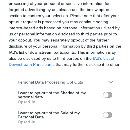
processing of your personal or sensitive information for
targeted advertising by us, please use the below opt-out
ΣΤΗΝ ΙΔΙΑ ΚΑΤΗΓΟΡΙΑ
section to confirm your selection. Please note that after your
opt-out request is processed you may continue seeing
6 φρούτα που μπορουν να
interest-based ads based on personal information utilized by
διατηρηθούν εκτός ψυγείου το
us or personal information disclosed to third parties prior to
καλοκαίρι
your opt-out. You may separately opt-out of the further
disclosure of your personal information by third parties on the
ΣΉΜΕΡΑ
IAB’s list of downstream participants. This information may
also be disclosed by us to third parties on the
IAB’s List of
Downstream Participants
that may further disclose it to other
Πώς να αποφύγεις το σύγκαμα
third parties.
ανάμεσα στους μηρούς
ΣΉΜΕΡΑ
Personal Data Processing Opt Outs
Έχει συμβεί σε όλες
I want to opt-out of the Sharing of my
personal data.
Opted In
Ποιος εφηύρε πραγματικά το
I want to opt-out of the Sale of my
χωνάκι του παγωτού;
Personal Data.
Opted In
ΣΉΜΕΡΑ
Έξι άνθρωποι ισχυρίστηκαν ότι εφηύραν