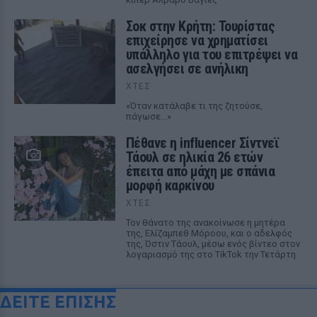
Σοκ στην Κρήτη: Τουρίστας
επιχείρησε να χρηματίσει
υπάλληλο για του επιτρέψει να
ασελγήσει σε ανήλικη
ΧΤΕΣ
«Όταν κατάλαβε τι της ζητούσε,
πάγωσε...»
Πέθανε η influencer Σίντνεϊ
Τάουλ σε ηλικία 26 ετών
έπειτα από μάχη με σπάνια
μορφή καρκίνου
ΧΤΕΣ
Τον θάνατο της ανακοίνωσε η μητέρα
της, Ελίζαμπεθ Μόροου, και ο αδελφός
της, Όστιν Τάουλ, μέσω ενός βίντεο στον
λογαριασμό της στο TikTok την Τετάρτη
ΔΕΙΤΕ ΕΠΙΣΗΣ