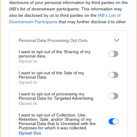
disclosure of your personal information by third parties on the
τον υπουργό Οικονομικών του» δήλωσε ο πρόεδρος
IAB’s list of downstream participants. This information may
των Γερμανών Φιλελευθέρων (FDP), Κρίστιαν
also be disclosed by us to third parties on the
IAB’s List of
Downstream Participants
that may further disclose it to other
Λίντνερ.
third parties.
Ο κ. Βαρουφάκης μπλοκάρει με ύβρεις και κόλπα την
Personal Data Processing Opt Outs
πιθανότητα για μια συνεννόηση, σχολίασε ο κ.
Λίντνερ στο Γερμανικό Πρακτορείο Ειδήσεων (dpa).
I want to opt-out of the Sharing of my
personal data.
Opted In
Προσέθεσε, δε, ότι ο Έλληνας πρωθυπουργός
πρέπει να διαλέξει: «Θέλει να συνεχίσει να
I want to opt-out of the Sale of my
Personal Data.
χρησιμοποιεί με τον Βαρουφάκη την ευρωζώνη ως
Opted In
χώρο για παιχνίδι ή επιστρέφει στο τραπέζι των
I want to opt-out of processing my
σοβαρών συζητήσεων;».
Personal Data for Targeted Advertising.
Opted In
ΔΙΑΦΗΜΙΣΗ
I want to opt-out of Collection, Use,
Retention, Sale, and/or Sharing of my
Personal Data that Is Unrelated with the
Purposes for which it was collected.
Opted Out