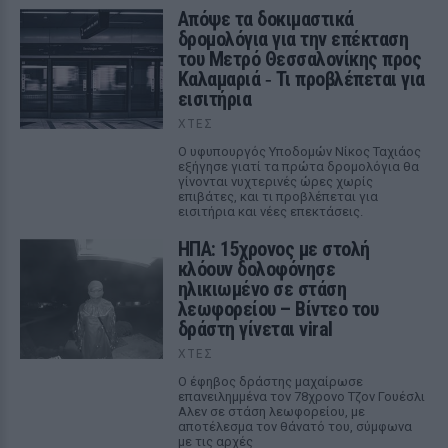
Απόψε τα δοκιμαστικά
δρομολόγια για την επέκταση
του Μετρό Θεσσαλονίκης προς
Καλαμαριά ‑ Τι προβλέπεται για
εισιτήρια
ΧΤΕΣ
Ο υφυπουργός Υποδομών Νίκος Ταχιάος
εξήγησε γιατί τα πρώτα δρομολόγια θα
γίνονται νυχτερινές ώρες χωρίς
επιβάτες, και τι προβλέπεται για
εισιτήρια και νέες επεκτάσεις.
ΗΠΑ: 15χρονος με στολή
κλόουν δολοφόνησε
ηλικιωμένο σε στάση
λεωφορείου – Βίντεο του
δράστη γίνεται viral
ΧΤΕΣ
Ο έφηβος δράστης μαχαίρωσε
επανειλημμένα τον 78χρονο Τζον Γουέσλι
Αλεν σε στάση λεωφορείου, με
αποτέλεσμα τον θάνατό του, σύμφωνα
με τις αρχές