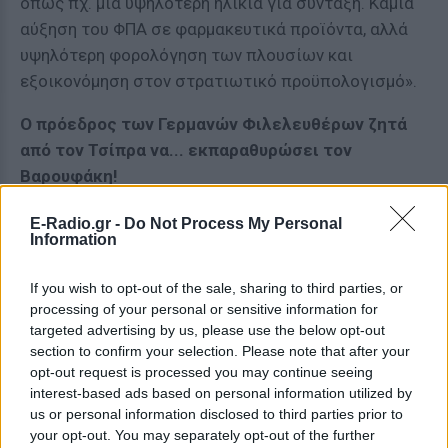
όπως πχ. μια υψηλότερη ηλικία για σύνταξη. Καμία
αύξηση του ΦΠΑ σε φαρμακευτικά προϊόντα, αλλά
υψηλότερη φορολόγηση των πλουσίων και
εξοικονόμηση στον στρατιωτικό προϋπολογισμό».
Ο πρόεδρος των Γερμανών Φιλελευθέρων ζητά
από τον Τσίπρα να... εκπαραθυρώσει τον
Βαρουφάκη!
Την ώρα, δε, που ο υπουργός των Οικονομικών,
E-Radio.gr -
Do Not Process My Personal
Information
Γιάνης Βαρουφάκης, «σαρώνει» εκ νέου τα διεθνή
ΜΜΕ, με δηλώσεις και συνεντεύξεις του για την
If you wish to opt-out of the sale, sharing to third parties, or
πορεία της διαπραγμάτευσης, «φωνές» από τη
processing of your personal or sensitive information for
Γερμανία εγείρουν εκ νέου ζήτημα απομάκρυνσής
targeted advertising by us, please use the below opt-out
του από την κυβέρνηση.
section to confirm your selection. Please note that after your
opt-out request is processed you may continue seeing
«Ο πρωθυπουργός Τσίπρας θα έπρεπε να δείξει
interest-based ads based on personal information utilized by
us or personal information disclosed to third parties prior to
στην ευρωζώνη το σοβαρό του ενδιαφέρον για
your opt-out. You may separately opt-out of the further
σταθεροποίηση της χώρας του, με το να απολύσει