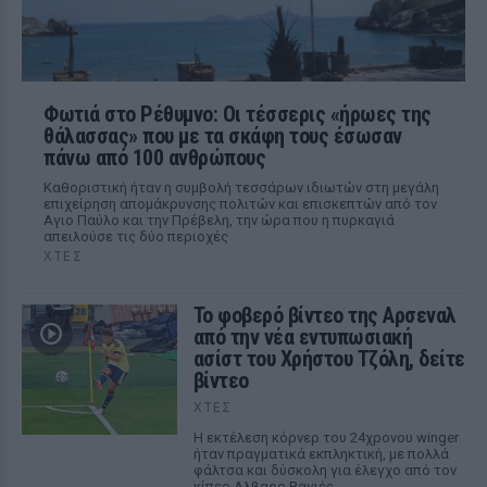
Φωτιά στο Ρέθυμνο: Οι τέσσερις «ήρωες της
θάλασσας» που με τα σκάφη τους έσωσαν
πάνω από 100 ανθρώπους
Καθοριστική ήταν η συμβολή τεσσάρων ιδιωτών στη μεγάλη
επιχείρηση απομάκρυνσης πολιτών και επισκεπτών από τον
Αγιο Παύλο και την Πρέβελη, την ώρα που η πυρκαγιά
απειλούσε τις δύο περιοχές
ΧΤΕΣ
Το φοβερό βίντεο της Αρσεναλ
από την νέα εντυπωσιακή
ασίστ του Χρήστου Τζόλη, δείτε
βίντεο
ΧΤΕΣ
Η εκτέλεση κόρνερ του 24χρονου winger
ήταν πραγματικά εκπληκτική, με πολλά
φάλτσα και δύσκολη για έλεγχο από τον
κίπερ Αλβαρο Βαγιές