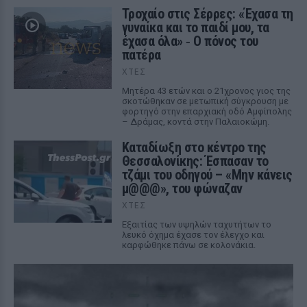
Τροχαίο στις Σέρρες: «Έχασα τη
γυναίκα και το παιδί μου, τα
έχασα όλα» ‑ Ο πόνος του
πατέρα
ΧΤΕΣ
Μητέρα 43 ετών και ο 21χρονος γιος της
σκοτώθηκαν σε μετωπική σύγκρουση με
φορτηγό στην επαρχιακή οδό Αμφίπολης
– Δράμας, κοντά στην Παλαιοκώμη.
Καταδίωξη στο κέντρο της
Θεσσαλονίκης: Έσπασαν το
τζάμι του οδηγού – «Μην κάνεις
μ@@@», του φώναζαν
ΧΤΕΣ
Εξαιτίας των υψηλών ταχυτήτων το
λευκό όχημα έχασε τον έλεγχο και
καρφώθηκε πάνω σε κολονάκια.