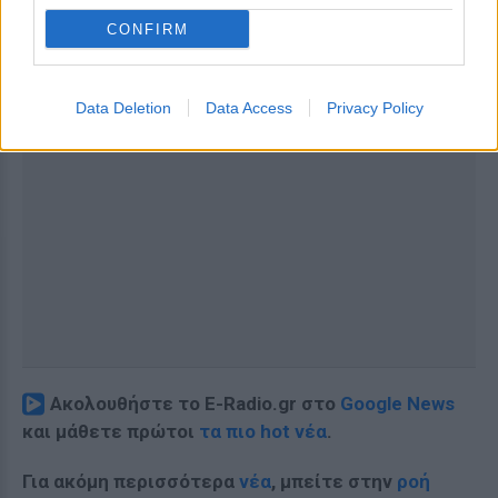
CONFIRM
Data Deletion
Data Access
Privacy Policy
Ακολουθήστε το E-Radio.gr στο
Google News
και μάθετε πρώτοι
τα πιο hot νέα
.
Για ακόμη περισσότερα
νέα
, μπείτε στην
ροή