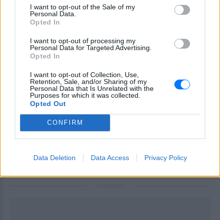
I want to opt-out of the Sale of my
διόγκωσαν οι ίδιοι εκείνοι που αναλαμβάνουν να
Personal Data.
υποδείξουν τους τρόπους αποπληρωμής τους;»
Opted In
αναρωτήθηκε η πρόεδρος της Βουλής.
I want to opt-out of processing my
Personal Data for Targeted Advertising.
Το «παρών» στην παρουσίαση των προκαταρκτικών
Opted In
πορισμάτων της Επιτροπής Αλήθειας Χρέους δίνει,
I want to opt-out of Collection, Use,
όπως προαναφέρθηκε, ο κ. Τσίπρας, με την κυρία
Retention, Sale, and/or Sharing of my
Personal Data that Is Unrelated with the
Κωνσταντοπούλου να τον προσφωνεί και να τον
Purposes for which it was collected.
Opted Out
ευχαριστεί για την τιμητική του παρουσία.
Επισήμανε, μάλιστα, ότι η παρουσία του στη
CONFIRM
συγκεκριμένη συνεδρίαση σηματοδοτεί πολλά.
[ΠΗΓΗ]
Data Deletion
Data Access
Privacy Policy
ΔΙΑΦΗΜΙΣΗ