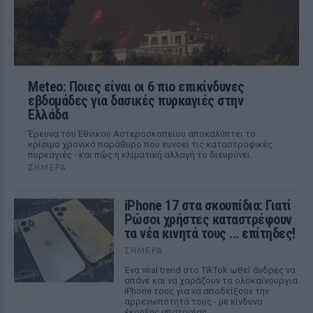
Meteo: Ποιες είναι οι 6 πιο επικίνδυνες
εβδομάδες για δασικές πυρκαγιές στην
Ελλάδα
Έρευνα του Εθνικού Αστεροσκοπείου αποκαλύπτει το
κρίσιμο χρονικό παράθυρο που ευνοεί τις καταστροφικές
πυρκαγιές - και πώς η κλιματική αλλαγή το διευρύνει.
ΣΉΜΕΡΑ
iPhone 17 στα σκουπίδια: Γιατί
Ρώσοι χρήστες καταστρέφουν
τα νέα κινητά τους ... επίτηδες!
ΣΉΜΕΡΑ
Ένα viral trend στο TikTok ωθεί άνδρες να
σπάνε και να χαράζουν τα ολοκαίνουργια
iPhone τους για να αποδείξουν την
αρρενωπότητά τους - με κίνδυνο
έκρηξης μπαταρίας.