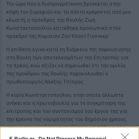
Την ώρα που η διαπραγμάτευση βρίσκεται στην
κόψη του ξυραφιού και τα πάντα κρέμονται από μια
κλωστή, η πρόεδρος της Βουλής Ζωή
Κωνσταντοπούλου επιτέθηκε προσωπικά στον
πρόεδρο της Κομισιόν Ζαν-Κλοντ Γιούνκερ.
Η επίθεση έγινε κατά τη διάρκεια της παρουσίασης
στη Βουλή των αποτελεσμάτων της Επιτροπής για
το Χρέος, ενώ αξίζει να σημειωθεί ότι την ομιλία
της προέδρου της Βουλής παρακολουθεί ο
πρωθυπουργός Αλέξης Τσίπρας.
Η κυρία Κωνσταντοπούλου, στην οποία άλλωστε
ανήκει και η πρωτοβουλία για τη συγκρότηση της
επιτροπής και του συντονισμού του έργου της για
την έρευνα της νομιμότητας του δημόσιου χρέους,
στην εισαγωγική της τοποθέτηση επιτέθηκε με
σφοδρότητα κατά του κ. Γιούνκερ με αφορμή τις
E-Radio.gr -
Do Not Process My Personal