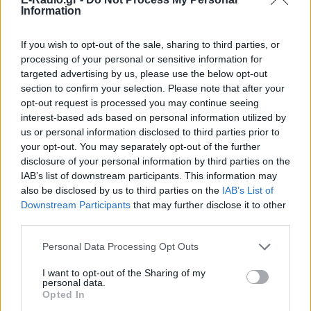
τελευταίες του δηλώσεις για τις
Information
διαπραγματεύσεις.
If you wish to opt-out of the sale, sharing to third parties, or
«Ο κ. Γιούνκερ αξιώνει την υποταγή του λαού», είπε
processing of your personal or sensitive information for
targeted advertising by us, please use the below opt-out
η πρόεδρος της Βουλής και πρόσθεσε σε ακόμη
section to confirm your selection. Please note that after your
υψηλότερους τόνους: «Παρασιωπά ότι επί
opt-out request is processed you may continue seeing
πρωθυπουργίας του συγκροτήθηκε ένα
interest-based ads based on personal information utilized by
σκανδαλώδες πλαίσιο φοροδιαφυγής που
us or personal information disclosed to third parties prior to
your opt-out. You may separately opt-out of the further
προσφάτως αποκαλύφθηκε με τα Luxleaks και
disclosure of your personal information by third parties on the
επέτρεψε σε εκατοντάδες επιχειρήσεις –πολλές
IAB’s list of downstream participants. This information may
δραστηριοποιούνται στην Ελλάδα– να
also be disclosed by us to third parties on the
IAB’s List of
φοροδιαφεύγουν. Αποτέλεσμα η απώλεια
Downstream Participants
that may further disclose it to other
εκατοντάδων εκατομμυρίων για το ελληνικό
third parties.
δημόσιο».
Personal Data Processing Opt Outs
«Με ποιο ηθικό επιχείρημα και νομιμοποίηση
I want to opt-out of the Sharing of my
personal data.
επιχειρείται να κανοναρχηθεί ένας λαός που δεν
Opted In
έφταιξε, να υποταχθεί στο όνομα του χρέους που