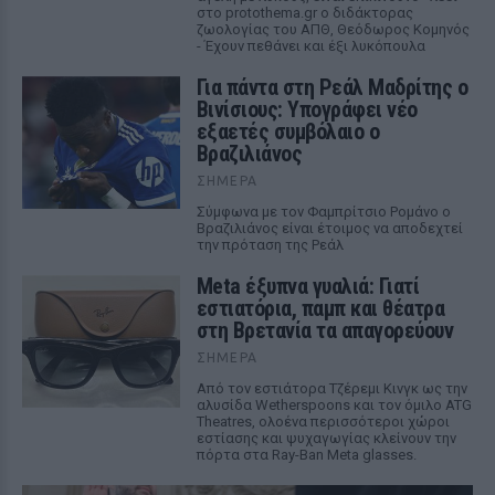
στο protothema.gr ο διδάκτορας
ζωολογίας του ΑΠΘ, Θεόδωρος Κομηνός
- Έχουν πεθάνει και έξι λυκόπουλα
Για πάντα στη Ρεάλ Μαδρίτης ο
Βινίσιους: Υπογράφει νέο
εξαετές συμβόλαιο ο
Βραζιλιάνος
ΣΉΜΕΡΑ
Σύμφωνα με τον Φαμπρίτσιο Ρομάνο ο
Βραζιλιάνος είναι έτοιμος να αποδεχτεί
την πρόταση της Ρεάλ
Meta έξυπνα γυαλιά: Γιατί
εστιατόρια, παμπ και θέατρα
στη Βρετανία τα απαγορεύουν
ΣΉΜΕΡΑ
Από τον εστιάτορα Τζέρεμι Κινγκ ως την
αλυσίδα Wetherspoons και τον όμιλο ATG
Theatres, ολοένα περισσότεροι χώροι
εστίασης και ψυχαγωγίας κλείνουν την
πόρτα στα Ray-Ban Meta glasses.