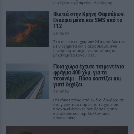
συνέχεια είχε αφεθεί ελεύθερος
Φωτιά στην Κρήνη Φαρσάλων:
Εναέρια μέσα και SMS από το
112
ΣΉΜΕΡΑ
Στο σημείο επιχειρούν 24 πυροσβέστες
με 8 οχήματα και 3 αεροσκάφη, ενώ
συνδρομή παρέχουν υδροφόρες και
μηχανήματα έργου ΟΤΑ.
Ποια χώρα έχτισε τσιμεντένιο
φράγμα 400 χλμ. για τα
τσουνάμι ‑ Πόσο κοστίζει και
γιατί διχάζει
ΣΉΜΕΡΑ
Επένδυσε πάνω από 12 δισ. δολάρια σε
ένα γιγαντιαίο παράκτιο τείχος που
προκαλεί έντονες αντιδράσεις από
κατοίκους και περιβαλλοντικές
οργανώσεις