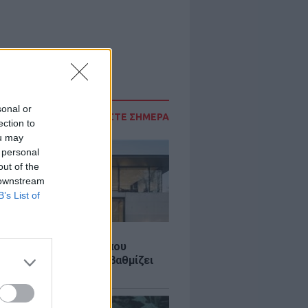
sonal or
ΔΙΑΒΑΣΤΕ ΣΗΜΕΡΑ
ection to
ou may
 personal
out of the
 downstream
B’s List of
Σ
λαστική: Καινοτομία που
ομεί ενέργεια και αναβαθμίζει
ιότητα ζωής