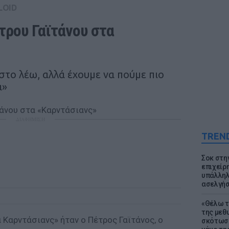
LOID
τρου Γαϊτάνου στα 
στο λέω, αλλά έχουμε να πούμε πιο
α»
ΔΙΑΦΗΜΙΣΗ
TREN
Σοκ στη
επιχείρ
υπάλληλ
ασελγήσ
«Θέλω τ
της μεθ
Καρντάσιανς» ήταν ο Πέτρος Γαϊτάνος, ο
σκότωσε