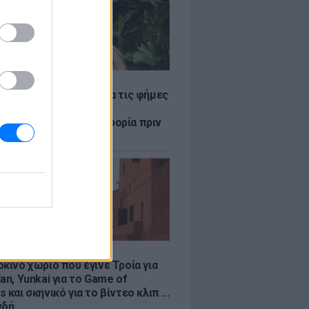
LE
η Βουλγαράκη ξεσπά για τις φήμες
ού με τον Ιωαννίδη:
αυρώστε καμία πληροφορία πριν
ύσετε τη βλακεία σας»
LE
κινό χωριό που έγινε Τροία για
an, Yunkai για το Game of
 και σκηνικό για το βίντεο κλιπ ...
νδή