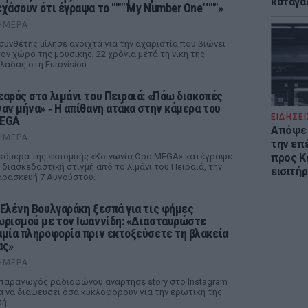
καταγά
εχάσουν ότι έγραψα το """"My Number One""""»
ΉΜΕΡΑ
συνθέτης μίλησε ανοιχτά για την αχαριστία που βιώνει
ον χώρο της μουσικής, 22 χρόνια μετά τη νίκη της
λάδας στη Eurovision.
εαρός στο λιμάνι του Πειραιά: «Πάω διακοπές
ναν μήνα» ‑ Η απίθανη ατάκα στην κάμερα του
ΕΙΔΗΣΕΙ
EGA
Απόψε 
ΉΜΕΡΑ
την επ
κάμερα της εκπομπής «Κοινωνία Ώρα MEGA» κατέγραψε
προς Κα
 διασκεδαστική στιγμή από το λιμάνι του Πειραιά, την
εισιτήρ
ρασκευή 7 Αυγούστου.
 Ελένη Βουλγαράκη ξεσπά για τις φήμες
ωρισμού με τον Ιωαννίδη: «Διασταυρώστε
αμία πληροφορία πριν εκτοξεύσετε τη βλακεία
ας»
ΉΜΕΡΑ
παραγωγός ραδιοφώνου ανάρτησε story στο Instagram
α να διαψεύσει όσα κυκλοφορούν για την ερωτική της
ωή