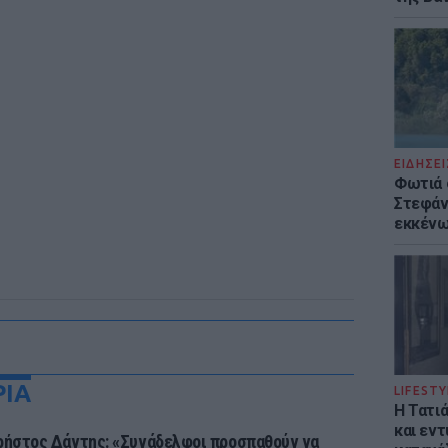
ΕΙΔΗΣΕΙ
Φωτιά 
Στεφάνι
εκκένω
ΡΙΑ
LIFESTY
Η Τατι
και εν
ρήστος Δάντης: «Συνάδελφοι προσπαθούν να