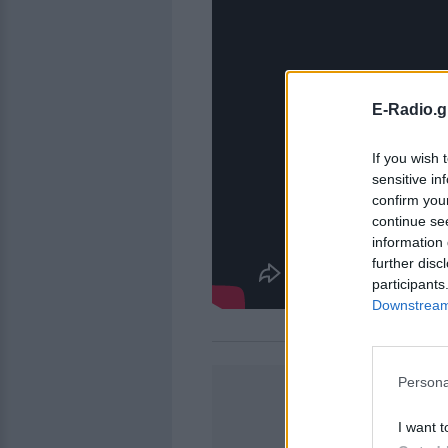
E-Radio.g
If you wish 
sensitive in
confirm you
continue se
information 
further disc
participants
Downstream 
Persona
I want t