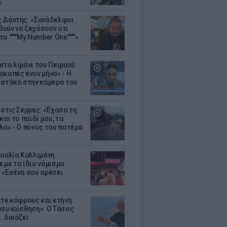
ς
 Δάντης: «Συνάδελφοι
ούν να ξεχάσουν ότι
ο """"My Number One""""»
στο λιμάνι του Πειραιά:
ακοπές έναν μήνα» - Η
 ατάκα στην κάμερα του
 στις Σέρρες: «Έχασα τη
και το παιδί μου, τα
λα» - Ο πόνος του πατέρα
Ιουλία Καλλιμάνη
 με το ίδιο νόμισμα
 «Εσένα σου αρέσει
ετε κάφρους και κτήνη
νσυναίσθηση»: Ο Τάσος
..δικάζει