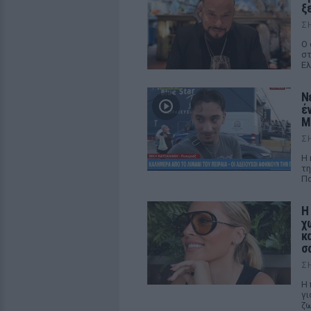
ξ
Σ
Ο 
στ
Ελ
Ν
έ
M
Σ
Η 
τη
Πα
Η
χ
κ
σ
Σ
Η 
γι
ζ