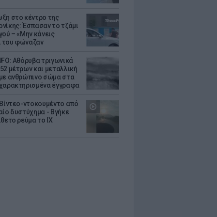
ξη στο κέντρο της
νίκης: Έσπασαν το τζάμι
γού – «Μην κάνεις
 του φώναζαν
UFO: Αθόρυβα τριγωνικά
52 μέτρων και μεταλλική
με ανθρώπινο σώμα στα
χαρακτηρισμένα έγγραφα
 Βίντεο-ντοκουμέντο από
αίο δυστύχημα - Βγήκε
ίθετο ρεύμα το ΙΧ