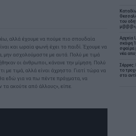
Καταδίω
Θεσσαλο
του οδη
μ@@@»,
Αρχεία 
λέω, αλλά έχουμε να πούμε πιο σπουδαία
σκάφη 1
ναι και ωραία φωνή έχει το παιδί. Έχουμε να
σφαίρα 
νέα απο
, μην ασχολούμαστε με αυτά. Πολύ με τιμά
ήθηκαν οι άνθρωποι, κάνανε την μίμηση. Πολύ
Σέρρες:
ι με τιμά, αλλά είναι άχρηστο. Γιατί τώρα να
το τροχ
στο αντ
θα εδώ για να πω πέντε πράγματα, να
 τα ακούτε από άλλους», είπε.