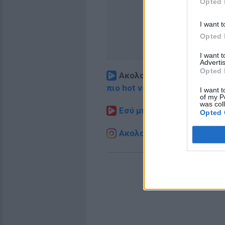
Opted 
I want t
Opted 
I want 
Advertis
Opted 
Ακολουθήστε το E-Radio.
πιο hot νέα
.
I want t
of my P
was col
Εσύ μπήκες στο E-Daily.gr
Opted 
Ακολουθήστε το E-Radio.g