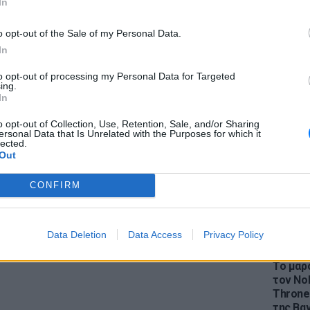
In
o opt-out of the Sale of my Personal Data.
In
to opt-out of processing my Personal Data for Targeted
LIFESTY
ing.
Η Ελέν
In
gr στο
Google News
και μάθετε πρώτοι
τα
χωρισμ
«Διαστ
o opt-out of Collection, Use, Retention, Sale, and/or Sharing
ersonal Data that Is Unrelated with the Purposes for which it
εκτοξε
lected.
; Τα νέα της ημέρας και ότι σου κάνει κλικ!
Out
r και στο Instagram
CONFIRM
ΔΙΑΦΗΜΙΣΗ
Data Deletion
Data Access
Privacy Policy
LIFESTY
Το μαρο
τον Nol
Thrones
της Βα