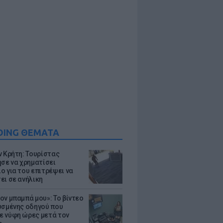
DING ΘΕΜΑΤΑ
ν Κρήτη: Τουρίστας
ησε να χρηματίσει
ο για του επιτρέψει να
ει σε ανήλικη
ον μπαμπά μου»: Το βίντεο
υσμένης οδηγού που
 νύφη ώρες μετά τον