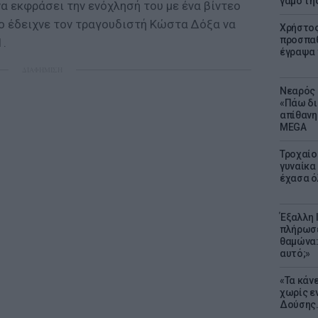
γάμο τη
α εκφράσει την ενόχλησή του με ένα βίντεο
ο έδειχνε τον τραγουδιστή Κώστα Δόξα να
Χρήστος
προσπαθ
1.
έγραψα τ
ΔΙΑΦΗΜΙΣΗ
Νεαρός 
«Πάω δι
απίθανη
MEGA
Τροχαίο
γυναίκα 
έχασα ό
Έξαλλη 
πλήρωσε
θαμώνα:
αυτό;»
«Τα κάν
χωρίς ε
Δούσης.