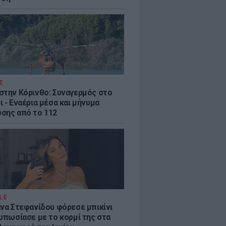
Σ
στην Κόρινθο: Συναγερμός στο
 - Εναέρια μέσα και μήνυμα
σης από το 112
LE
άνα Στεφανίδου φόρεσε μπικίνι
τυπωσίασε με το κορμί της στα