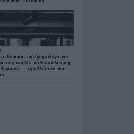
λανα νερά του Ιονίου
Σ
τα δοκιμαστικά δρομολόγια για
έκταση του Μετρό Θεσσαλονίκης
λαμαριά - Τι προβλέπεται για
ια