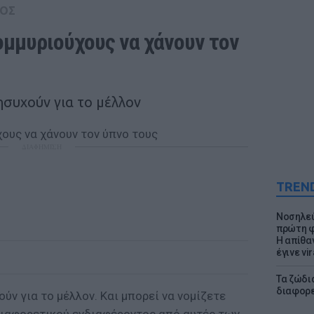
ΟΣ
ομμυριούχους να χάνουν τον 
ησυχούν για το μέλλον
ΔΙΑΦΗΜΙΣΗ
TREN
Νοσηλεύ
πρώτη φ
Η απίθα
έγινε vir
Τα ζώδια
διαφορ
ύν για το μέλλον. Και μπορεί να νομίζετε