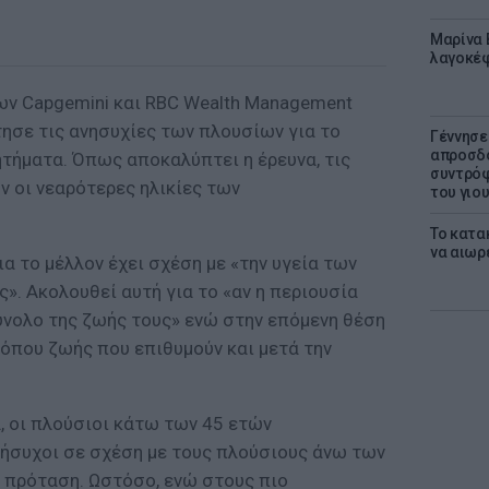
Μαρίνα 
λαγοκέφ
ων Capgemini και RBC Wealth Management
τησε τις ανησυχίες των πλουσίων για το
Γέννησε
απροσδό
ητήματα. Όπως αποκαλύπτει η έρευνα, τις
συντρόφ
ν οι νεαρότερες ηλικίες των
του γιο
Το κατα
να αιωρ
ια το μέλλον έχει σχέση με «την υγεία των
ς». Ακολουθεί αυτή για το «αν η περιουσία
ύνολο της ζωής τους» ενώ στην επόμενη θέση
ρόπου ζωής που επιθυμούν και μετά την
 οι πλούσιοι κάτω των 45 ετών
ήσυχοι σε σχέση με τους πλούσιους άνω των
ή πρόταση. Ωστόσο, ενώ στους πιο