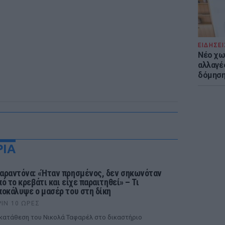
ΕΙΔΗΣΕΙ
Νέο χω
αλλαγές
δόμησ
ΡΙΑ
αραντόνα: «Ήταν πρησμένος, δεν σηκωνόταν
πό το κρεβάτι και είχε παραιτηθεί» – Τι
ποκάλυψε ο μασέρ του στη δίκη
ΡΙΝ 10 ΏΡΕΣ
κατάθεση του Νικολά Ταφαρέλ στο δικαστήριο