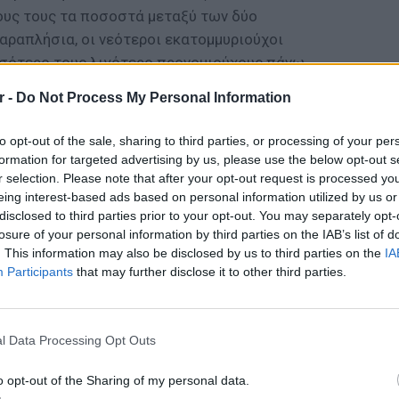
ους τους τα ποσοστά μεταξύ των δύο
αραπλήσια, οι νεότεροι εκατομμυριούχοι
σσότερο τους λιγότερο προνομιούχους πάνω
ν θέματα που αφορούν το κόστος και τη
r -
Do Not Process My Personal Information
οτική εκπαίδευση, τις κοινωνικές εντάσεις
 υπηρεσιών real estate.
to opt-out of the sale, sharing to third parties, or processing of your per
formation for targeted advertising by us, please use the below opt-out s
ΔΙΑΦΗΜΙΣΗ
r selection. Please note that after your opt-out request is processed y
eing interest-based ads based on personal information utilized by us or
disclosed to third parties prior to your opt-out. You may separately opt-
losure of your personal information by third parties on the IAB’s list of
. This information may also be disclosed by us to third parties on the
IA
Participants
that may further disclose it to other third parties.
ΕΙΔΗΣΕΙ
Καιρός:
σήμερα
l Data Processing Opt Outs
o opt-out of the Sharing of my personal data.