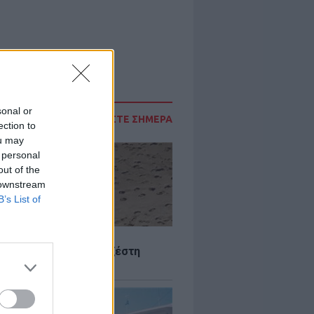
sonal or
ΔΙΑΒΑΣΤΕ ΣΗΜΕΡΑ
ection to
ou may
 personal
out of the
 downstream
B’s List of
Σ
 Πού θα «χτυπήσει» η ζέστη