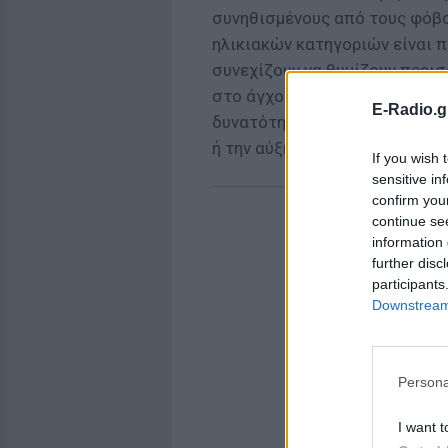
συνηθισμένους από τους φόβ
ηλικιακών κατηγοριών είναι π
συνεχίζουν να θυμίζουν περι
στο άγχος που τους προκαλού
E-Radio.g
δυνατότητα πρόσβασης σε ποι
ή την αύξηση του κόστους των
If you wish 
sensitive in
confirm you
continue se
information 
further disc
participants
Downstream 
Persona
I want t