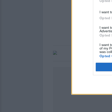
Opted 
I want t
Opted 
I want 
Advertis
Opted 
I want t
of my P
was col
Opted 