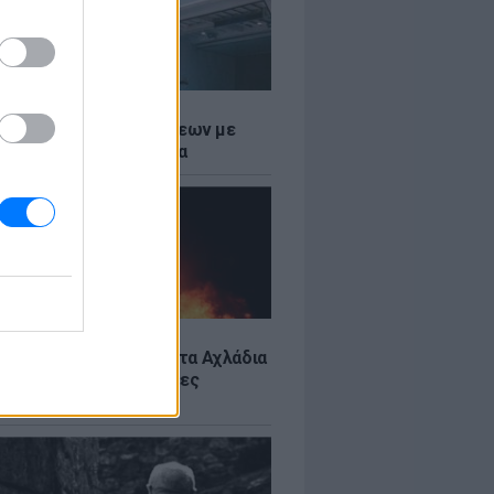
Σ
τος: Ρεκόρ Αναχωρήσεων με
Ταξιδιώτες στα Λιμάνια
Σ
: Υπό έλεγχο η φωτιά στα Αχλάδια
ιφυλακή η Κρήτη για νέες
ιές