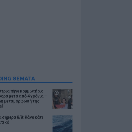
DING ΘΕΜΑΤΑ
τρια πήγε κομμωτήριο
ορά μετά από 4 χρόνια –
νη μεταμόρφωσή της
al
 σήμερα 8/8: Κάνε κάτι
ετικό