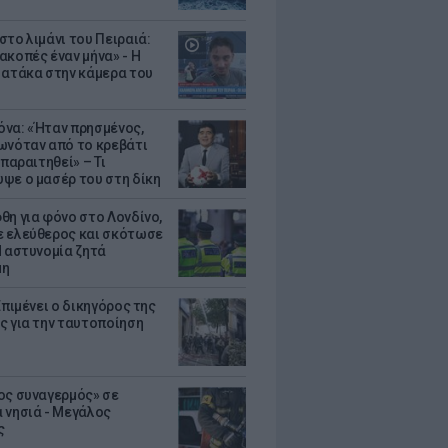
στο λιμάνι του Πειραιά:
ακοπές έναν μήνα» - Η
 ατάκα στην κάμερα του
να: «Ήταν πρησμένος,
ωνόταν από το κρεβάτι
 παραιτηθεί» – Τι
ψε ο μασέρ του στη δίκη
θη για φόνο στο Λονδίνο,
 ελεύθερος και σκότωσε
Η αστυνομία ζητά
μη
Επιμένει ο δικηγόρος της
ς για την ταυτοποίηση
ος συναγερμός» σε
 νησιά - Μεγάλος
ς