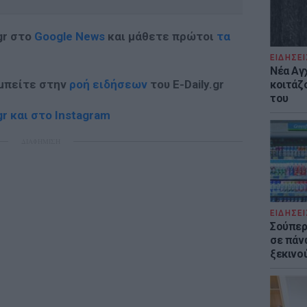
gr στο
Google News
και μάθετε πρώτοι
τα
ΕΙΔΗΣΕΙ
Νέα Αγ
 μπείτε στην
ροή ειδήσεων
του E-Daily.gr
κοιτάζ
του
r και στο Instagram
ΔΙΑΦΗΜΙΣΗ
ΕΙΔΗΣΕΙ
Σούπερ
σε πάν
ξεκινο