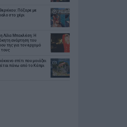
Βερνίκου: Πόζαρε με
αλο στο χέρι
 η Λίλα Μπακλέση: Η
κητη ανάρτηση του
ου της για τον ερχομό
υ τους
κόκκινο σπίτι που μοιάζει
είται πάνω από το Κάπρι