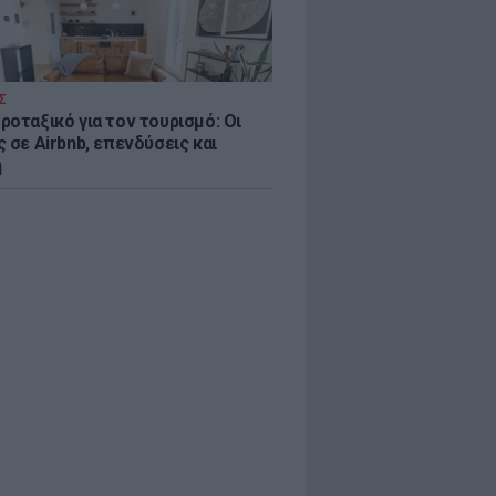
Σ
ροταξικό για τον τουρισμό: Οι
 σε Airbnb, επενδύσεις και
η