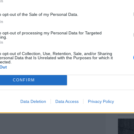
In
o opt-out of the Sale of my Personal Data.
In
ΕΙΔΗΣΕΙ
to opt-out of processing my Personal Data for Targeted
Αύγουσ
ing.
56.000 
In
o opt-out of Collection, Use, Retention, Sale, and/or Sharing
ersonal Data that Is Unrelated with the Purposes for which it
lected.
Out
ΔΙΑΦΗΜΙΣΗ
CONFIRM
ΕΙΔΗΣΕΙ
Σητεία
Data Deletion
Data Access
Privacy Policy
– Σε επ
πυρκαγ