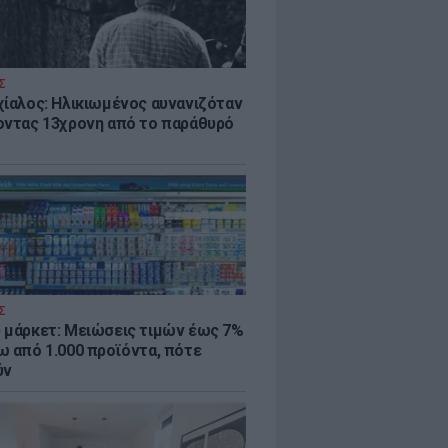
Σ
χίαλος: Ηλικιωμένος αυνανιζόταν
οντας 13χρονη από το παράθυρό
Σ
 μάρκετ: Μειώσεις τιμών έως 7%
ω από 1.000 προϊόντα, πότε
ύν