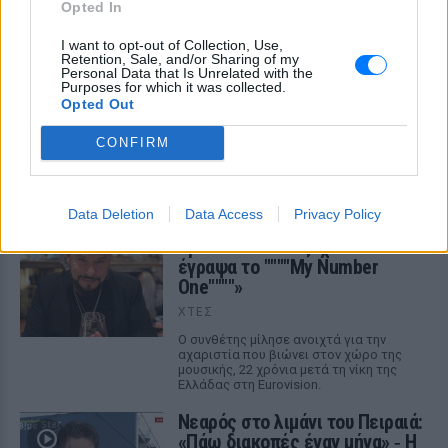
Opted In
ΣΉΜΕΡΑ
I want to opt-out of Collection, Use,
Νοσηλεύτρια πήγε κομμωτήριο
Retention, Sale, and/or Sharing of my
Personal Data that Is Unrelated with the
πρώτη φορά μετά από 4 χρόνια
Purposes for which it was collected.
– Η απίθανη μεταμόρφωσή της
Opted Out
έγινε viral
CONFIRM
ΣΉΜΕΡΑ
Ενώ φρόντιζε όλους τους άλλους...
κανείς δεν φρόντισε για εκείνη
Data Deletion
Data Access
Privacy Policy
Χρήστος Δάντης: «Συνάδελφοι
προσπαθούν να ξεχάσουν ότι
έγραψα το """"My Number
One""""»
ΧΤΕΣ
Ο συνθέτης μίλησε ανοιχτά για την
αχαριστία που βιώνει στον χώρο της
μουσικής, 22 χρόνια μετά τη νίκη της
Ελλάδας στη Eurovision.
Νεαρός στο λιμάνι του Πειραιά:
«Πάω διακοπές έναν μήνα» ‑ Η