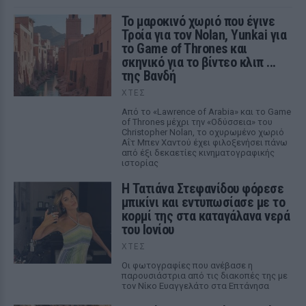
Το μαροκινό χωριό που έγινε
Τροία για τον Nolan, Yunkai για
το Game of Thrones και
σκηνικό για το βίντεο κλιπ ...
της Βανδή
ΧΤΕΣ
Από το «Lawrence of Arabia» και το Game
of Thrones μέχρι την «Οδύσσεια» του
Christopher Nolan, το οχυρωμένο χωριό
Αΐτ Μπεν Χαντού έχει φιλοξενήσει πάνω
από έξι δεκαετίες κινηματογραφικής
ιστορίας
Η Τατιάνα Στεφανίδου φόρεσε
μπικίνι και εντυπωσίασε με το
κορμί της στα καταγάλανα νερά
του Ιονίου
ΧΤΕΣ
Οι φωτογραφίες που ανέβασε η
παρουσιάστρια από τις διακοπές της με
τον Νίκο Ευαγγελάτο στα Επτάνησα