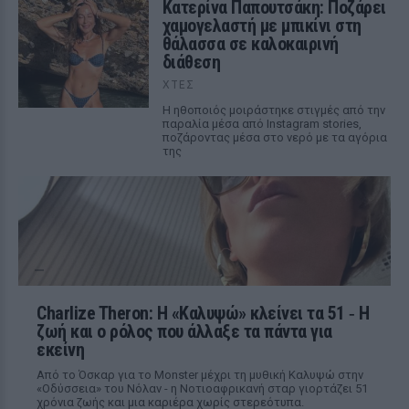
Κατερίνα Παπουτσάκη: Ποζάρει
χαμογελαστή με μπικίνι στη
θάλασσα σε καλοκαιρινή
διάθεση
ΧΤΕΣ
Η ηθοποιός μοιράστηκε στιγμές από την
παραλία μέσα από Instagram stories,
ποζάροντας μέσα στο νερό με τα αγόρια
της
Charlize Theron: Η «Καλυψώ» κλείνει τα 51 ‑ H
ζωή και ο ρόλος που άλλαξε τα πάντα για
εκείνη
Από το Όσκαρ για το Monster μέχρι τη μυθική Καλυψώ στην
«Οδύσσεια» του Νόλαν - η Νοτιοαφρικανή σταρ γιορτάζει 51
χρόνια ζωής και μια καριέρα χωρίς στερεότυπα.