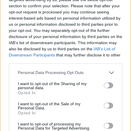
μεγάλης οικογένειας της Φίνος Φιλμ,
section to confirm your selection. Please note that after your
αναφέρεται χαρακτηριστικά
opt-out request is processed you may continue seeing
Μαρίνα Βερνίκου: Πόζαρε με
interest-based ads based on personal information utilized by
λαγοκέφαλο στο χέρι
us or personal information disclosed to third parties prior to
your opt-out. You may separately opt-out of the further
ΣΉΜΕΡΑ
disclosure of your personal information by third parties on the
Η Μαρίνα Βερνίκου εξηγεί πώς να
IAB’s list of downstream participants. This information may
αντιδρούμε όταν συναντάμε λαγοκέφαλο
στη θάλασσα
also be disclosed by us to third parties on the
IAB’s List of
Downstream Participants
that may further disclose it to other
third parties.
Personal Data Processing Opt Outs
I want to opt-out of the Sharing of my
personal data.
Opted In
Γέννησε η Λίλα Μπακλέση: Η απροσδόκητη
I want to opt-out of the Sale of my
ανάρτηση του συντρόφου της για τον ερχομό
Personal Data.
του γιου τους
Opted In
Η γνωστή ηθοποιός Λίλα Μπακλέση έγινε για πρώτη φορά
μαμά, καλωσορίζοντας στον κόσμο ένα υγιέστατο αγοράκι
I want to opt-out of processing my
Personal Data for Targeted Advertising.
το βράδυ της Παρασκευής 7 Αυγούστου.