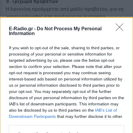
9. Τρίχωμα προβάτων
H λανονίνη προέρχεται από μαλλί προβάτου, για να
χρησιμοποιηθεί στη συνέχεια σε αμέτρητα
προϊόντα ομορφιάς για το δέρμα – αντιγηραντικά
E-Radio.gr -
Do Not Process My Personal
προϊόντα, ενυδατικές κρέμες και άλλα.
Information
ΔΙΑΦΗΜΙΣΗ
If you wish to opt-out of the sale, sharing to third parties, or
processing of your personal or sensitive information for
targeted advertising by us, please use the below opt-out
section to confirm your selection. Please note that after your
opt-out request is processed you may continue seeing
interest-based ads based on personal information utilized by
us or personal information disclosed to third parties prior to
your opt-out. You may separately opt-out of the further
disclosure of your personal information by third parties on the
IAB’s list of downstream participants. This information may
also be disclosed by us to third parties on the
IAB’s List of
Downstream Participants
that may further disclose it to other
third parties.