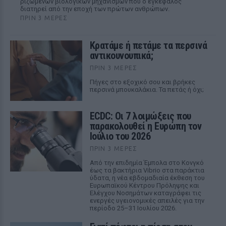
ριζωμένων βιολογικών μηχανισμών που ο εγκέφαλος
διατηρεί από την εποχή των πρώτων ανθρώπων.
ΠΡΙΝ 3 ΜΈΡΕΣ
Κρατάμε ή πετάμε τα περσινά
αντικουνουπικά;
ΠΡΙΝ 3 ΜΈΡΕΣ
Πήγες στο εξοχικό σου και βρήκες
περσινά μπουκαλάκια. Τα πετάς ή όχι;
ECDC: Οι 7 λοιμώξεις που
παρακολουθεί η Ευρώπη τον
Ιούλιο του 2026
ΠΡΙΝ 3 ΜΈΡΕΣ
Από την επιδημία Έμπολα στο Κονγκό
έως τα βακτήρια Vibrio στα παράκτια
ύδατα, η νέα εβδομαδιαία έκθεση του
Ευρωπαϊκού Κέντρου Πρόληψης και
Ελέγχου Νοσημάτων καταγράφει τις
ενεργές υγειονομικές απειλές για την
περίοδο 25–31 Ιουλίου 2026.