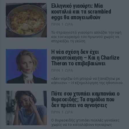
Ελληνικό γιαούρτι: Μία
κουταλιά και τα scrambled
eggs θα απογειωθούν
ΠΡΙΝ 1 ΏΡΑ
Το στραγγιστό γιαούρτι αλλάζει την υφή
και τον κορεσμό του πρωινού χωρίς να
επηρεάζει τη γεύση.
Η νέα σχέση δεν έχει
συγκατοίκηση – Και η Charlize
Theron το επιβεβαιώνει
ΠΡΙΝ 1 ΏΡΑ
«Δεν νομίζω ότι μπορώ να ξαναζήσω με
κάποιον» – Η εξομολόγηση της ηθοποιού
Πότε σου χτυπάει καμπανάκι ο
θυρεοειδής; Τα σημάδια που
δεν πρέπει να αγνοήσεις
ΠΡΙΝ 1 ΏΡΑ
Ο θυρεοειδής χτυπάει πολλές γυναίκες
χωρίς να το καταλάβουν εγκαίρως