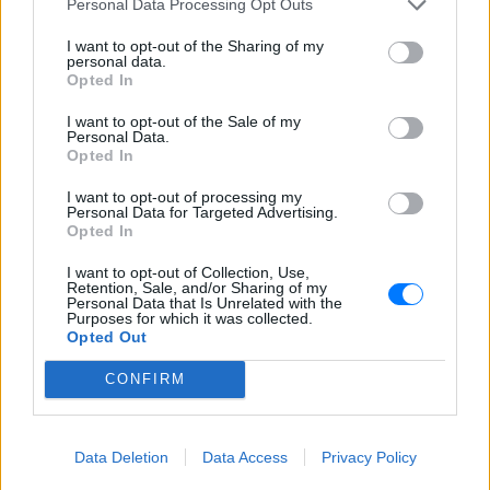
Personal Data Processing Opt Outs
I want to opt-out of the Sharing of my
personal data.
Opted In
I want to opt-out of the Sale of my
Personal Data.
Opted In
Ακολουθήστε το E-Radio.gr στο
Google News
και μάθετε πρώτοι
τα πιο hot νέα
.
I want to opt-out of processing my
Personal Data for Targeted Advertising.
Opted In
Εσύ μπήκες στο E-Daily.gr; Τα νέα της ημέρας
και ότι σου κάνει κλικ!
I want to opt-out of Collection, Use,
Retention, Sale, and/or Sharing of my
Personal Data that Is Unrelated with the
Purposes for which it was collected.
Ακολουθήστε το E-Radio.gr και στο Instagram
Opted Out
ΔΙΑΦΗΜΙΣΗ
CONFIRM
Data Deletion
Data Access
Privacy Policy