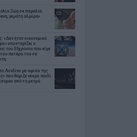
ολία Ζώη σε παραλία:
ενη, γεμάτη αλμύρα»
: «Δεν ήταν οικονομικό
τρο» υποστηρίζει ο
ος του 55χρονου που είχε
 του πατέρα του σε
κτη
το Λονδίνο με αφίσα της
ς» που θύμιζε νεκρό παιδί
πέσυραν από το μετρό