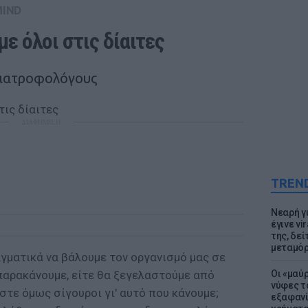
MIND
ε όλοι στις δίαιτες
διατροφολόγους
ΔΙΑΦΗΜΙΣΗ
TREN
Νεαρή γ
έγινε vi
της, δε
μεταμό
γματικά να βάλουμε τον οργανισμό μας σε
 παρακάνουμε, είτε θα ξεγελαστούμε από
Οι «μαύ
νύφες τ
αστε όμως σίγουροι γι' αυτό που κάνουμε;
εξαφανί