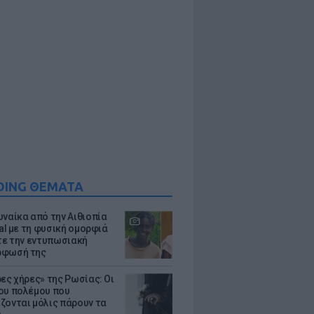
DING ΘΕΜΑΤΑ
υναίκα από την Αιθιοπία
ral με τη φυσική ομορφιά
ίτε την εντυπωσιακή
ρφωσή της
ρες χήρες» της Ρωσίας: Οι
ου πολέμου που
ζονται μόλις πάρουν τα