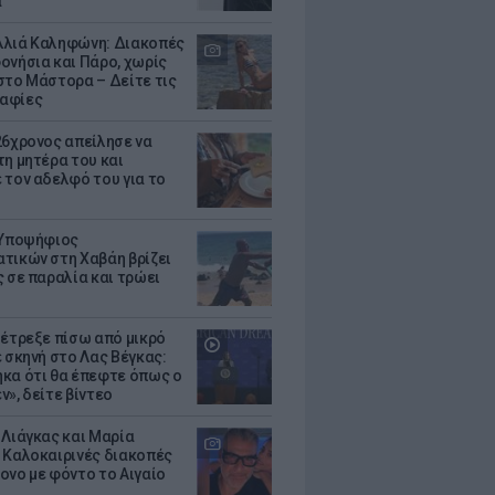
α
λιά Καληφώνη: Διακοπές
ονήσια και Πάρο, χωρίς
στο Μάστορα – Δείτε τις
αφίες
26χρονος απείλησε να
τη μητέρα του και
 τον αδελφό του για το
 Υποψήφιος
τικών στη Χαβάη βρίζει
ς σε παραλία και τρώει
 έτρεξε πίσω από μικρό
ε σκηνή στο Λας Βέγκας:
κα ότι θα έπεφτε όπως ο
ν», δείτε βίντεο
 Λιάγκας και Μαρία
 Καλοκαιρινές διακοπές
ονο με φόντο το Αιγαίο