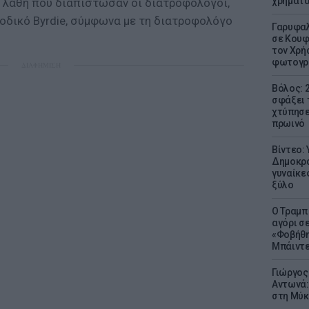
χρήματ
 λάθη που διαπίστωσαν οι διατροφολόγοι,
δικό Βyrdie, σύμφωνα με τη διατροφολόγο
Γαρυφαλ
σε Κουφ
τον Χρή
φωτογρ
ΔΙΑΦΗΜΙΣΗ
Βόλος: 
σφάξει 
χτύπησε
πρωινό
Βίντεο:
Δημοκρα
γυναίκε
ξύλο
Ο Τραμπ
αγόρι σ
«Φοβήθη
Μπάιντε
Γιώργος
Αντωνά:
στη Μύκ