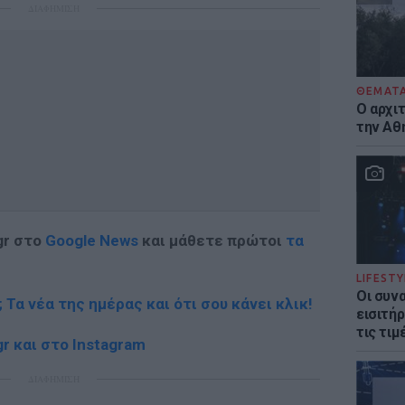
ΔΙΑΦΗΜΙΣΗ
ΘΕΜΑΤ
Ο αρχι
την Αθ
gr στο
Google News
και μάθετε πρώτοι
τα
LIFESTY
Οι συν
; Τα νέα της ημέρας και ότι σου κάνει κλικ!
εισιτήρ
τις τιμ
r και στο Instagram
ΔΙΑΦΗΜΙΣΗ