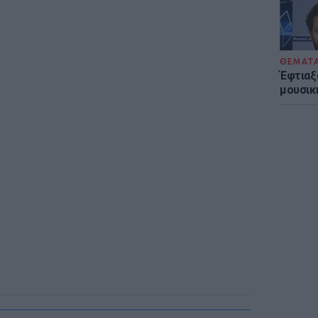
ΘΕΜΑΤ
Έφτιαξ
μουσική