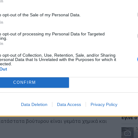
In
o opt-out of the Sale of my Personal Data.
In
to opt-out of processing my Personal Data for Targeted
LIFESTY
ing.
Ζόε Σαλ
In
σταρ τ
o opt-out of Collection, Use, Retention, Sale, and/or Sharing
ersonal Data that Is Unrelated with the Purposes for which it
lected.
Out
CONFIRM
τερη σημασία αν έχετε πολτοποιήσει φρέσκια
μό σας, αν έχετε βάλει μέσα πολλή ζάχαρη.
λο!
LIFESTY
Data Deletion
Data Access
Privacy Policy
Ο Γιώρ
φάρσα 
έγινε σ
κατάστατα βούτυρου είναι γεμάτα χημικά και