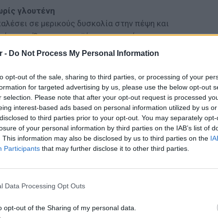
ωρίς γλουτένη
καλέσει σε μερικούς δυσκολία στην πέψη και
ειάς σας. Όμως τα προϊόντα που υπάρχουν
 food! Δεν υπάρχει τίποτα το υγιεινό στα
r -
Do Not Process My Personal Information
 κέικ χωρίς γλουτένη δεν είναι καμιά τρομερή
α δικό σας μάφιν στο σπίτι, με γάλα καρύδας,
to opt-out of the sale, sharing to third parties, or processing of your per
formation for targeted advertising by us, please use the below opt-out s
r selection. Please note that after your opt-out request is processed y
ΔΙΑΦΗΜΙΣΗ
eing interest-based ads based on personal information utilized by us or
disclosed to third parties prior to your opt-out. You may separately opt-
losure of your personal information by third parties on the IAB’s list of
. This information may also be disclosed by us to third parties on the
IA
Participants
that may further disclose it to other third parties.
LIFESTY
Πέρεζ Χ
l Data Processing Opt Outs
μετά το
o opt-out of the Sharing of my personal data.