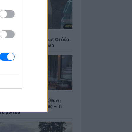
LE
ντάνα και Νικόλ Κίντμαν: Οι δύο
ου Χόλιγουντ στη Μύκονο
LE
γος Μανίκας έστησε απίθανη
σε υπάλληλο καφετέριας – Τι
το βίντεο