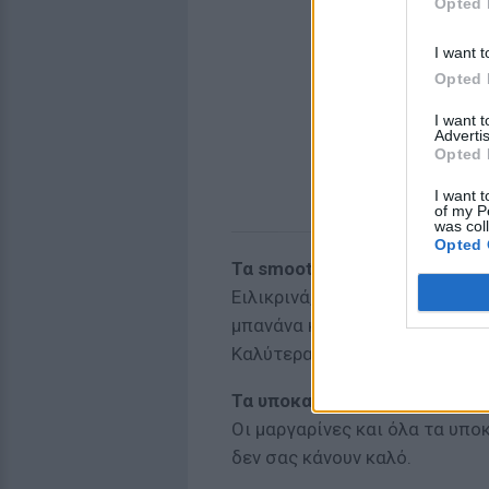
Opted 
I want t
Opted 
I want 
Advertis
Opted 
I want t
of my P
was col
Opted 
Τα smoothies με ζάχαρη
Ειλικρινά, δεν έχει και ιδιαί
μπανάνα και φράουλες στον χυ
Καλύτερα προτιμήστε κάτι άλ
Τα υποκατάταστα βούτυρου
Οι μαργαρίνες και όλα τα υπο
δεν σας κάνουν καλό.