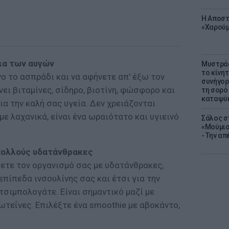
Η Αποστ
«Χαρούμ
ια των αυγών
Μυστράς
το κίνη
ο το ασπράδι και να αφήνετε απ' έξω τον
συνήγορ
νει βιταμίνες, σίδηρο, βιοτίνη, φώσφορο και
τη σορό
καταψύ
α την καλή σας υγεία. Δεν χρειάζονται
με λαχανικά, είναι ένα ωραιότατο και υγιεινό
Σάλος σ
«Μούμια
- Την α
 πολλούς υδατάνθρακες
σετε τον οργανισμό σας με υδατάνθρακες,
επίπεδα ινσουλίνης σας και έτσι για την
τσιμπολογάτε. Είναι σημαντικό μαζί με
τεΐνες. Επιλέξτε ένα smoothie με αβοκάντο,