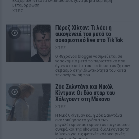
Ελίζαμπεθ Ντέστα εντυπωσίασε ξανά με μια λαμπερή
μεταμόρφωση
ΧΤΕΣ
Πέρεζ Χίλτον: Τι λέει η
οικογένειά του μετά το
σοκαριστικό live στο TikTok
ΧΤΕΣ
Ο 48χρονος blogger νοσηλεύεται σε
νοσοκομείο μετά το περιστατικό που
έγινε στο σπίτι του - οι δικοί του ζητούν
σεβασμό στην ιδιωτικότητά του κατά
την ανάρρωσή του
Ζόε Σαλντάνα και Νικόλ
Κίντμαν: Οι δύο σταρ του
Χόλιγουντ στη Μύκονο
ΧΤΕΣ
Η Νικόλ Κίντμαν και η Ζόε Σαλντάνα
ακολούθησαν τα χνάρια των
μεγαλύτερων αστέρων του παγκόσμιου
σινεμά και της showbiz, διαλέγοντας τη
Μύκονο για τις φετινές καλοκαιρινές
τους αποδράσεις.