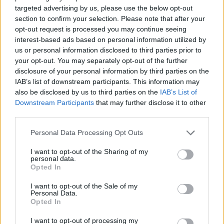
ΠΡΙΝ 7 ΏΡΕΣ
targeted advertising by us, please use the below opt-out
Η νύχτα που ο Barack και η Michelle
section to confirm your selection. Please note that after your
Obama φοβήθηκαν για τη ζωή της κόρης
opt-out request is processed you may continue seeing
τους
interest-based ads based on personal information utilized by
«Δεν θα το ξεχάσω όσο ζω»: Η
us or personal information disclosed to third parties prior to
συγκλονιστική εξομολόγηση
your opt-out. You may separately opt-out of the further
της Αγγελικής Ηλιάδη για τη
disclosure of your personal information by third parties on the
στιγμή που είδε τον Ιησού
IAB’s list of downstream participants. This information may
also be disclosed by us to third parties on the
IAB’s List of
ΧΤΕΣ
Downstream Participants
that may further disclose it to other
Η τραγουδίστρια περιέγραψε μέσα από
third parties.
το Instagram μια εμπειρία που λέει πως
έζησε όταν ο γιος της νοσηλευόταν στο
νοσοκομείο της Αρτας.
Personal Data Processing Opt Outs
I want to opt-out of the Sharing of my
personal data.
Opted In
I want to opt-out of the Sale of my
Personal Data.
Opted In
Η Ιωάννα Τούνη δημοσίευσε υλικό από τις
I want to opt-out of processing my