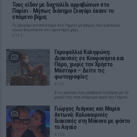
Τους είδαν με δαχτυλίδι αρραβώνων στο
Παρίσι ‑ Μήπως διάσημο ζευγάρι έκανε το
επόμενο βήμα;
Το ζευγάρι εντοπίστηκε στο Παρίσι με βέρες του γαλλικού
οίκου Boucheron στο αριστερό χέρι
ΧΤΕΣ
Γαρυφαλλιά Καληφώνη:
Διακοπές σε Κουφονήσια και
Πάρο, χωρίς τον Χρήστο
Μάστορα – Δείτε τις
φωτογραφίες
ΧΤΕΣ
Στις εικόνες που ανέβασε ποζάρει με το
μαγιό της στα υπέροχα νερά της Πάρου
Γιώργος Λιάγκας και Μαρία
Αντωνά: Καλοκαιρινές
διακοπές στη Μύκονο με φόντο
το Αιγαίο
ΧΤΕΣ