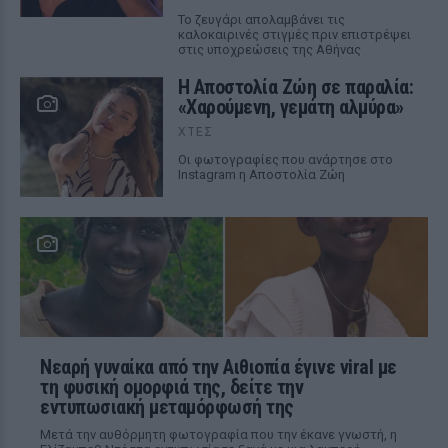
Το ζευγάρι απολαμβάνει τις
καλοκαιρινές στιγμές πριν επιστρέψει
στις υποχρεώσεις της Αθήνας
Η Αποστολία Ζώη σε παραλία:
«Χαρούμενη, γεμάτη αλμύρα»
ΧΤΕΣ
Οι φωτογραφίες που ανάρτησε στο
Instagram η Αποστολία Ζώη
Νεαρή γυναίκα από την Αιθιοπία έγινε viral με
τη φυσική ομορφιά της, δείτε την
εντυπωσιακή μεταμόρφωσή της
Μετά την αυθόρμητη φωτογραφία που την έκανε γνωστή, η