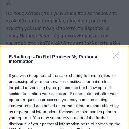
Για τους λάτρεις του γuμνισμού που λατρεύουν το
γκολφ! Σε απόσταση μόλις μίας ώρας από τη
γνωστή γαλλική πόλη Μπορντό, το θέρετρο La
Jenny Naturist Resort όχι μόνο ενθαρρύνει τον
γuμνισμό στο γκαζόν, αλλά τον επιβάλλει στα μέλη
του που θέλουν να απολαύσουν το αγαπημένο τους
E-Radio.gr -
Do Not Process My Personal
άθλημα.
Information
[ΠΗΓΗ]
If you wish to opt-out of the sale, sharing to third parties, or
processing of your personal or sensitive information for
targeted advertising by us, please use the below opt-out
ΔΙΑΦΗΜΙΣΗ
section to confirm your selection. Please note that after your
opt-out request is processed you may continue seeing
interest-based ads based on personal information utilized by
us or personal information disclosed to third parties prior to
your opt-out. You may separately opt-out of the further
disclosure of your personal information by third parties on the