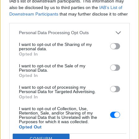
IAB’s list of downstream participants. This information may
also be disclosed by us to third parties on the
IAB’s List of
Downstream Participants
that may further disclose it to other
third parties.
Personal Data Processing Opt Outs
I want to opt-out of the Sharing of my
personal data.
Opted In
I want to opt-out of the Sale of my
Personal Data.
Opted In
I want to opt-out of processing my
Personal Data for Targeted Advertising.
Opted In
Ακολουθήστε το E-Radio.gr στο
Google News
και μάθετε πρώτοι
τα πιο hot νέα
.
I want to opt-out of Collection, Use,
Retention, Sale, and/or Sharing of my
Personal Data that Is Unrelated with the
Εσύ μπήκες στο E-Daily.gr; Τα νέα της ημέρας
Purposes for which it was collected.
Opted Out
και ότι σου κάνει κλικ!
CONFIRM