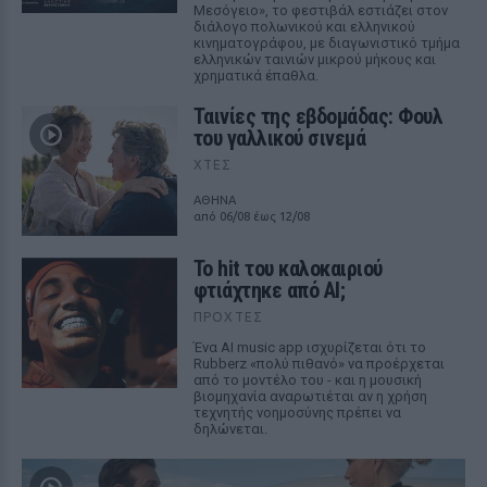
Μεσόγειο», το φεστιβάλ εστιάζει στον
διάλογο πολωνικού και ελληνικού
κινηματογράφου, με διαγωνιστικό τμήμα
ελληνικών ταινιών μικρού μήκους και
χρηματικά έπαθλα.
Ταινίες της εβδομάδας: Φουλ
του γαλλικού σινεμά
ΧΤΕΣ
ΑΘΗΝΑ
από 06/08 έως 12/08
Το hit του καλοκαιριού
φτιάχτηκε από AI;
ΠΡΟΧΤΈΣ
Ένα AI music app ισχυρίζεται ότι το
Rubberz «πολύ πιθανό» να προέρχεται
από το μοντέλο του - και η μουσική
βιομηχανία αναρωτιέται αν η χρήση
τεχνητής νοημοσύνης πρέπει να
δηλώνεται.