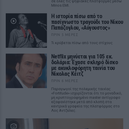
σε όλες τις ψηφιακές πλατφόρμες μέσω
Minos EMI.
Η ιστορία πίσω από το
πασίγνωστο τραγούδι του Νίκου
Παπάζογλου, «Αύγουστος»
ΠΡΙΝ 5 ΜΈΡΕΣ
Τι κρύβεται πίσω από τους στίχους
Netflix μηνύεται για 105 εκ.
δολάρια: Έχασε σκληρό δίσκο
με ακυκλοφόρητη ταινία του
Νίκολας Κέιτζ
ΠΡΙΝ 6 ΜΈΡΕΣ
Παραγωγοί της πολεμικής ταινίας
«Fortitude» ισχυρίζονται ότι το μοναδικό,
μη κρυπτογραφημένο master αντίγραφο
εξαφανίστηκε μετά από κλοπή στα
κεντρικά γραφεία της πλατφόρμας στο
Λος Αντζελες.