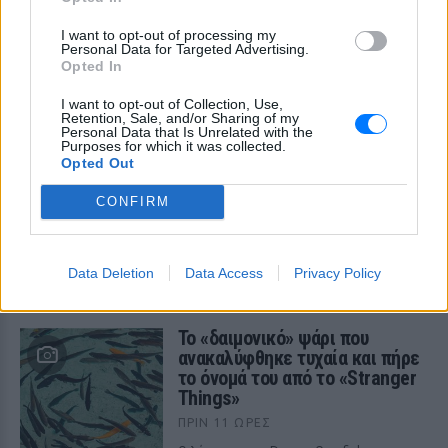
της «Μούμιας» που θύμιζε
νεκρό παιδί ‑ Την απέσυραν από
I want to opt-out of processing my
Personal Data for Targeted Advertising.
το μετρό
Opted In
ΠΡΙΝ 11 ΏΡΕΣ
I want to opt-out of Collection, Use,
Οι αρμόδιες βρετανικές αρχές έκριναν
Retention, Sale, and/or Sharing of my
ότι το υλικό ήταν ικανό να προκαλέσει
Personal Data that Is Unrelated with the
αναστάτωση σε ανήλικους
Purposes for which it was collected.
Opted Out
Το ελληνικό comfort TV έχει
όνομα: Η σειρά που
CONFIRM
εξακολουθεί να σαρώνει στις
επαναλήψεις
ΠΡΙΝ 11 ΏΡΕΣ
Data Deletion
Data Access
Privacy Policy
Το τηλεοπτικό φαινόμενο που βλέπουμε
ξανά και ξανά εδώ και 35 χρόνια
Το «δαιμονικό» ψάρι που
ανακαλύφθηκε τυχαία και πήρε
το όνομά του από το «Stranger
Things»
ΠΡΙΝ 11 ΏΡΕΣ