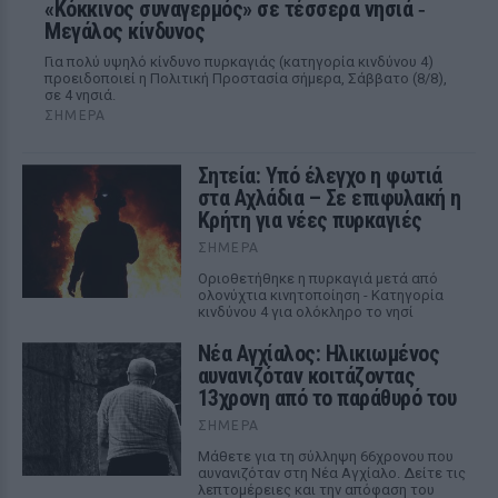
«Κόκκινος συναγερμός» σε τέσσερα νησιά ‑
Μεγάλος κίνδυνος
Για πολύ υψηλό κίνδυνο πυρκαγιάς (κατηγορία κινδύνου 4)
προειδοποιεί η Πολιτική Προστασία σήμερα, Σάββατο (8/8),
σε 4 νησιά.
ΣΉΜΕΡΑ
Σητεία: Υπό έλεγχο η φωτιά
στα Αχλάδια – Σε επιφυλακή η
Κρήτη για νέες πυρκαγιές
ΣΉΜΕΡΑ
Οριοθετήθηκε η πυρκαγιά μετά από
ολονύχτια κινητοποίηση - Κατηγορία
κινδύνου 4 για ολόκληρο το νησί
Νέα Αγχίαλος: Ηλικιωμένος
αυνανιζόταν κοιτάζοντας
13χρονη από το παράθυρό του
ΣΉΜΕΡΑ
Μάθετε για τη σύλληψη 66χρονου που
αυνανιζόταν στη Νέα Αγχίαλο. Δείτε τις
λεπτομέρειες και την απόφαση του