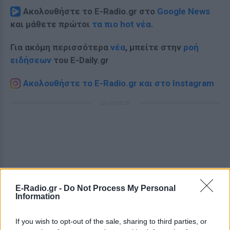
Ακολουθήστε το E-Radio.gr στο
Google News
και μάθετε πρώτοι
τα πιο hot νέα
.
Για ακόμη περισσότερα
νέα
, μπείτε στην
ροή
ειδήσεων
του E-Daily.gr
Ακολουθήστε το E-Radio.gr και στο Instagram
ΔΙΑΦΗΜΙΣΗ
E-Radio.gr -
Do Not Process My Personal
Information
If you wish to opt-out of the sale, sharing to third parties, or