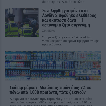
δικαστηρίου. Διαβάστε τώρα!
Συνελήφθη για φόνο στο
Λονδίνο, αφέθηκε ελεύθερος
και σκότωσε ξανά – Η
αστυνομία ζητά συγγνώμη
ΣΉΜΕΡΑ
Στο μεταξύ είχε επιτεθεί σε άλλες
γυναίκες μέσα σε τρένα της βρετανικής
πρωτεύουσας
Σούπερ μάρκετ: Μειώσεις τιμών έως 7% σε
πάνω από 1.000 προϊόντα, πότε ξεκινούν
Διευρύνεται η εθνική πρωτοβουλία για τις τιμές στο ράφι
των σούπερ μάρκετ: 686 επώνυμοι κωδικοί, ακόμη 230 σε
σχολικά και προϊόντα ιδιωτικής ετικέτας - Έρχονται νέες