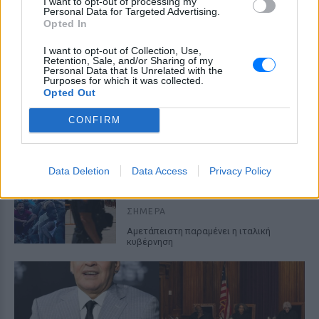
I want to opt-out of processing my
ελέγχων για να επισπευστεί η διέλευση
Personal Data for Targeted Advertising.
των ταξιδιωτών
Opted In
Μύκονος: Ιταλοί τουρίστες
I want to opt-out of Collection, Use,
έκαναν «κλαμπ» βανάκι transfer
Retention, Sale, and/or Sharing of my
Personal Data that Is Unrelated with the
‑ Αντιδράσεις για το ξέφρενο
Purposes for which it was collected.
πάρτι
Opted Out
ΣΉΜΕΡΑ
CONFIRM
Χοροί, φωνές, φωτογραφίες: Λες και
ήταν σε κλαμπ
«Δεν δεχόμαστε τελεσίγραφα»:
Data Deletion
Data Access
Privacy Policy
Η απάντηση της Ιταλίας στην
Ισπανία
ΣΉΜΕΡΑ
Αμετάπειστη παραμένει η ιταλική
κυβέρνηση