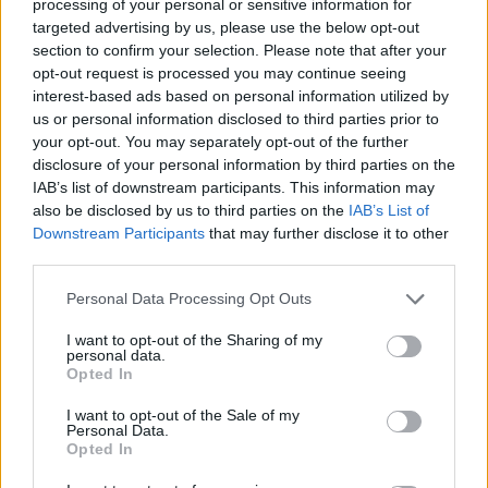
processing of your personal or sensitive information for
targeted advertising by us, please use the below opt-out
section to confirm your selection. Please note that after your
opt-out request is processed you may continue seeing
interest-based ads based on personal information utilized by
us or personal information disclosed to third parties prior to
your opt-out. You may separately opt-out of the further
disclosure of your personal information by third parties on the
IAB’s list of downstream participants. This information may
also be disclosed by us to third parties on the
IAB’s List of
Downstream Participants
that may further disclose it to other
ΔΕΙΤΕ ΕΠΙΣΗΣ
third parties.
Personal Data Processing Opt Outs
ΣΤΗΝ ΙΔΙΑ ΚΑΤΗΓΟΡΙΑ
I want to opt-out of the Sharing of my
personal data.
Πάνω από 45.000 διελεύσεις
Opted In
ημερησίως στους Ευζώνους:
Μαζική άφιξη τουριστών από
I want to opt-out of the Sale of my
τα Βαλκάνια
Personal Data.
Opted In
ΣΉΜΕΡΑ
Προσωρινή αναστολή των βιομετρικών