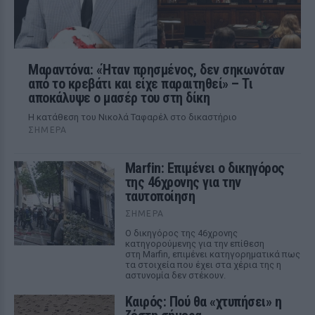
Μαραντόνα: «Ήταν πρησμένος, δεν σηκωνόταν
από το κρεβάτι και είχε παραιτηθεί» – Τι
αποκάλυψε ο μασέρ του στη δίκη
Η κατάθεση του Νικολά Ταφαρέλ στο δικαστήριο
ΣΉΜΕΡΑ
Marfin: Επιμένει ο δικηγόρος
της 46χρονης για την
ταυτοποίηση
ΣΉΜΕΡΑ
Ο δικηγόρος της 46χρονης
κατηγορούμενης για την επίθεση
στη Marfin, επιμένει κατηγορηματικά πως
τα στοιχεία που έχει στα χέρια της η
αστυνομία δεν στέκουν.
Καιρός: Πού θα «χτυπήσει» η