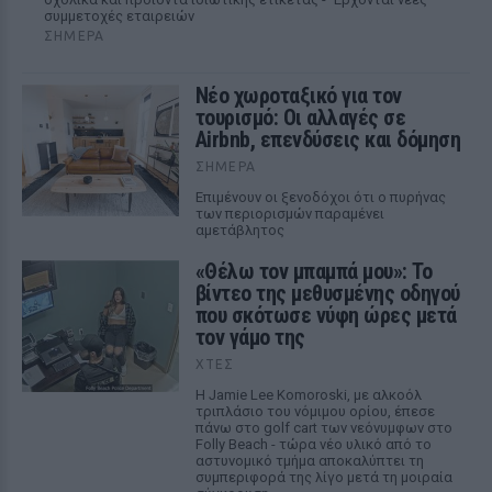
συμμετοχές εταιρειών
ΣΉΜΕΡΑ
Νέο χωροταξικό για τον
τουρισμό: Οι αλλαγές σε
Airbnb, επενδύσεις και δόμηση
ΣΉΜΕΡΑ
Επιμένουν οι ξενοδόχοι ότι ο πυρήνας
των περιορισμών παραμένει
αμετάβλητος
«Θέλω τον μπαμπά μου»: Το
βίντεο της μεθυσμένης οδηγού
που σκότωσε νύφη ώρες μετά
τον γάμο της
ΧΤΕΣ
Η Jamie Lee Komoroski, με αλκοόλ
τριπλάσιο του νόμιμου ορίου, έπεσε
πάνω στο golf cart των νεόνυμφων στο
Folly Beach - τώρα νέο υλικό από το
αστυνομικό τμήμα αποκαλύπτει τη
συμπεριφορά της λίγο μετά τη μοιραία