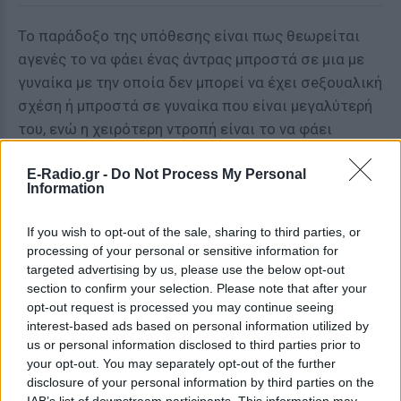
Το παράδοξο της υπόθεσης είναι πως θεωρείται
αγενές το να φάει ένας άντρας μπροστά σε μια με
γυναίκα με την οποία δεν μπορεί να έχει σeξουαλική
σχέση ή μπροστά σε γυναίκα που είναι μεγαλύτερή
του, ενώ η χειρότερη ντροπή είναι το να φάει
μπροστά στην πεθερά του. Ντροπή θεωρείται και η
αυτολύπηση, ενώ η φιλοξενία τους θεωρείται
E-Radio.gr -
Do Not Process My Personal
Information
θρυλική, μιας και υποδέχονται βασιλικά τους
ξένους. Όσον αφορά τους Τουαρέγκ που ζουν στη
If you wish to opt-out of the sale, sharing to third parties, or
νοτιοδυτική Λιβύη, αντιμετωπίζουν την απειλή του
processing of your personal or sensitive information for
ISIS, ενώ εκείνοι που ζουν στο Μάλι, τον Νίγηρα και
targeted advertising by us, please use the below opt-out
section to confirm your selection. Please note that after your
τη βόρεια Νιγηρία βρίσκονται αντιμέτωποι με την
opt-out request is processed you may continue seeing
άνοδο της Boko Haram.
interest-based ads based on personal information utilized by
us or personal information disclosed to third parties prior to
your opt-out. You may separately opt-out of the further
disclosure of your personal information by third parties on the
ΔΙΑΦΗΜΙΣΗ