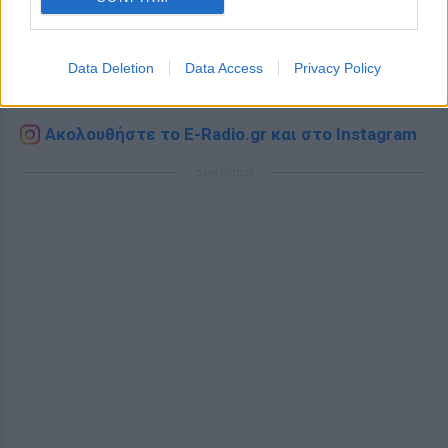
και μάθετε πρώτοι
τα πιο hot νέα
.
Εσύ μπήκες στο E-Daily.gr; Τα νέα της ημέρας
Data Deletion
Data Access
Privacy Policy
και ότι σου κάνει κλικ!
Ακολουθήστε το E-Radio.gr και στο Instagram
ΔΙΑΦΗΜΙΣΗ