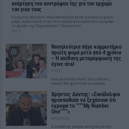
ανάρτηση του συντρόφου της για τον ερχομό
του γιου τους
Η γνωστή ηθοποιός Λίλα Μπακλέση έγινε για πρώτη φορά
μαμά, καλωσορίζοντας στον κόσμο ένα υγιέστατο αγοράκι
το βράδυ της Παρασκευής 7 Αυγούστου.
ΧΤΕΣ
Νοσηλεύτρια πήγε κομμωτήριο
πρώτη φορά μετά από 4 χρόνια
– Η απίθανη μεταμόρφωσή της
έγινε viral
ΧΤΕΣ
Ενώ φρόντιζε όλους τους άλλους...
κανείς δεν φρόντισε για εκείνη
Χρήστος Δάντης: «Συνάδελφοι
προσπαθούν να ξεχάσουν ότι
έγραψα το """"My Number
One""""»
ΠΡΟΧΤΈΣ
Ο συνθέτης μίλησε ανοιχτά για την