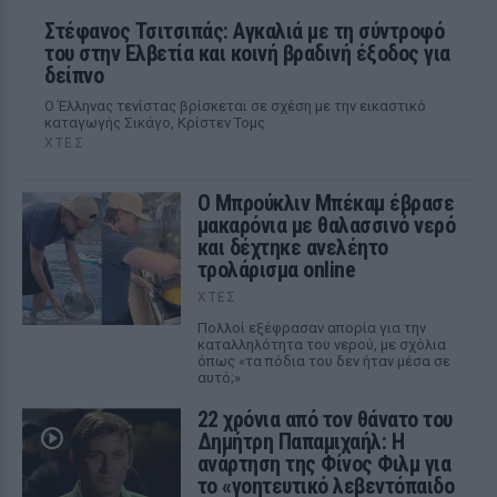
Στέφανος Τσιτσιπάς: Αγκαλιά με τη σύντροφό
του στην Ελβετία και κοινή βραδινή έξοδος για
δείπνο
Ο Έλληνας τενίστας βρίσκεται σε σχέση με την εικαστικό
καταγωγής Σικάγο, Κρίστεν Τομς
ΧΤΕΣ
Ο Μπρούκλιν Μπέκαμ έβρασε
μακαρόνια με θαλασσινό νερό
και δέχτηκε ανελέητο
τρολάρισμα online
ΧΤΕΣ
Πολλοί εξέφρασαν απορία για την
καταλληλότητα του νερού, με σχόλια
όπως «τα πόδια του δεν ήταν μέσα σε
αυτό;»
22 χρόνια από τον θάνατο του
Δημήτρη Παπαμιχαήλ: Η
ανάρτηση της Φίνος Φιλμ για
το «γοητευτικό λεβεντόπαιδο