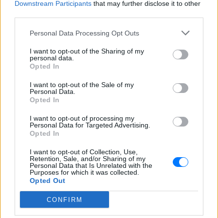
Downstream Participants
that may further disclose it to other
third parties.
Personal Data Processing Opt Outs
I want to opt-out of the Sharing of my
personal data.
Opted In
I want to opt-out of the Sale of my
Personal Data.
Opted In
ΔΕΙΤΕ ΕΠΙΣΗΣ
I want to opt-out of processing my
Personal Data for Targeted Advertising.
ΣΤΗΝ ΙΔΙΑ ΚΑΤΗΓΟΡΙΑ
Opted In
Βάλια Χατζηθεοδώρου: Μπικίνι
I want to opt-out of Collection, Use,
Retention, Sale, and/or Sharing of my
και βραδινές έξοδοι στη
Personal Data that Is Unrelated with the
Μύκονο – Οι φωτογραφίες της
Purposes for which it was collected.
Opted Out
ΣΉΜΕΡΑ
Η παρουσιάστρια μοιράστηκε στο
CONFIRM
Instagram σειρά στιγμιότυπων από τις
καλοκαιρινές της διακοπές στο «νησί
των ανέμων».