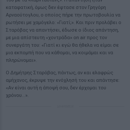
καταφατική, όμως δεν έφτασε στον Γρηγόρη
Αρναούτογλου, ο οποίος πήρε την πρωτοβουλία να
ρωτήσει με χαμόγελο: «Γιατί;». Και πριν προλάβει ο
Σταρόβας να απαντήσει, έδωσε ο ίδιος απάντηση,
με μια απίστευτη «χοντράδα» on air προς τον
συνεργάτη του: «Γιατί κι εγώ θα ήθελα να είμαι σε
μια εκπομπή που να κάθομαι, να κοιμάμαι και να
πληρώνομαι».
Ο Δημήτρης Σταρόβας, πάντως, αν και ελαφρώς
αμήχανος, έκρυψε την ενόχλησή του και απάντησε:
«Αν είναι αυτή η άποψή σου, δεν έρχομαι του
χρόνου...».
ΔΙΑΦΗΜΙΣΗ