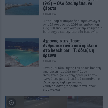
(9/8) – Όλα όσα πρέπει να
ξέρετε
ΣΉΜΕΡΑ
Η προθεσμία υποβολής αιτήσεων λήγει
στις 21 Αυγούστου 2026, με επιδότηση
έως 600 ευρώ ανάλογα με την κατηγορία
δικαιούχου και την περίοδο διαμονής.
4χρονος στην Πάρο:
Ανθρωποκτονία από αμέλεια
στο beach bar ‑ Τι έδειξε η
έρευνα
ΣΉΜΕΡΑ
Γονείς και ιδιοκτήτης του beach bar στη
φημισμένη παραλία της Πάρου
αντιμετωπίζουν κατηγορίες μετά τον
πνιγμό του μικρού παιδιού σε πισίνα - ο
ιδιοκτήτης, δηλωμένος ως
ναυαγοσώστης, παραπέμπεται στον
εισαγγελέα