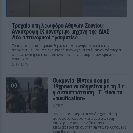
Τροχαίο στη λεωφόρο Αθηνών‑Σουνίου:
Αναστροφή ΙΧ συνέτριψε μηχανή της ΔΙΑΣ ‑
Δύο αστυνομικοί τραυματίες
Το περιστατικό σημειώθηκε στο Λαγονήσι, κοντά στην
παραλία Πεύκο - το ενοικιαζόμενο όχημα επέβαιναν τέσσερα
άτομα, ενώ η κατάσταση ενός εκ των τραυματιών εμπνέει
ανησυχία.
ΣΉΜΕΡΑ
Ουκρανία: Βίντεο σοκ με
19χρονο να οδηγείται με τη βία
για επιστράτευση ‑ Τι είναι το
«busification»
ΧΤΕΣ
Βίντεο που φέρεται να δείχνει βίαιη
μεταφορά άνδρα για στρατιωτική
επιστράτευση στην Ουκρανία
επαναφέρει τη συζήτηση για το λεγόμενο
«busification».