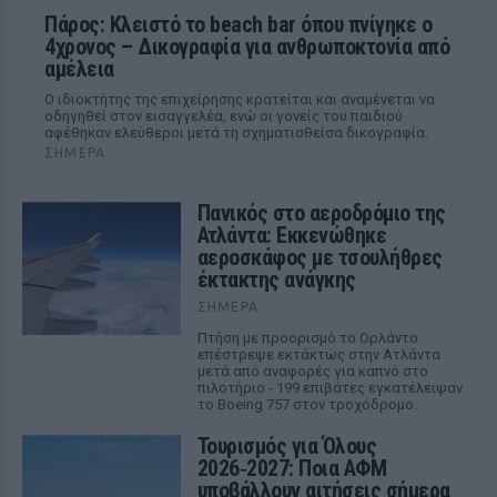
Πάρος: Κλειστό το beach bar όπου πνίγηκε ο
4χρονος – Δικογραφία για ανθρωποκτονία από
αμέλεια
Ο ιδιοκτήτης της επιχείρησης κρατείται και αναμένεται να
οδηγηθεί στον εισαγγελέα, ενώ οι γονείς του παιδιού
αφέθηκαν ελεύθεροι μετά τη σχηματισθείσα δικογραφία.
ΣΉΜΕΡΑ
Πανικός στο αεροδρόμιο της
Ατλάντα: Εκκενώθηκε
αεροσκάφος με τσουλήθρες
έκτακτης ανάγκης
ΣΉΜΕΡΑ
Πτήση με προορισμό το Ορλάντο
επέστρεψε εκτάκτως στην Ατλάντα
μετά από αναφορές για καπνό στο
πιλοτήριο - 199 επιβάτες εγκατέλειψαν
το Boeing 757 στον τροχόδρομο.
Τουρισμός για Όλους
2026‑2027: Ποια ΑΦΜ
υποβάλλουν αιτήσεις σήμερα