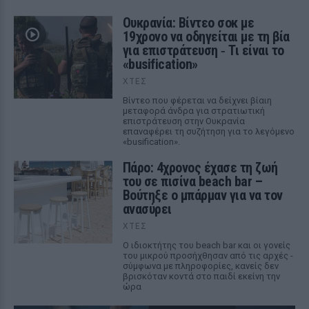
Ουκρανία: Βίντεο σοκ με
19χρονο να οδηγείται με τη βία
για επιστράτευση ‑ Τι είναι το
«busification»
ΧΤΕΣ
Βίντεο που φέρεται να δείχνει βίαιη
μεταφορά άνδρα για στρατιωτική
επιστράτευση στην Ουκρανία
επαναφέρει τη συζήτηση για το λεγόμενο
«busification».
Πάρο: 4χρονος έχασε τη ζωή
του σε πισίνα beach bar –
Βούτηξε ο μπάρμαν για να τον
ανασύρει
ΧΤΕΣ
Ο ιδιοκτήτης του beach bar και οι γονείς
του μικρού προσήχθησαν από τις αρχές -
σύμφωνα με πληροφορίες, κανείς δεν
βρισκόταν κοντά στο παιδί εκείνη την
ώρα