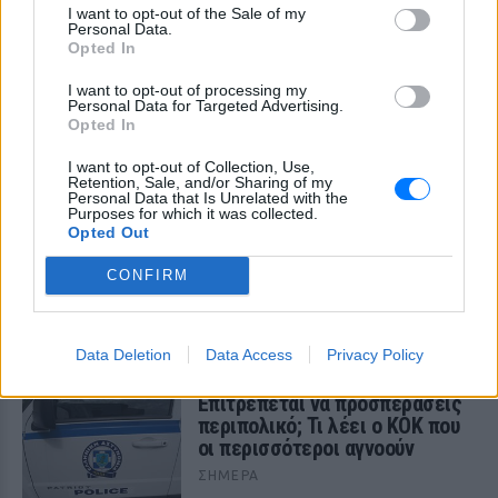
I want to opt-out of the Sale of my
Personal Data.
Opted In
ΔΕΙΤΕ ΕΠΙΣΗΣ
I want to opt-out of processing my
Personal Data for Targeted Advertising.
Opted In
ΣΤΗΝ ΙΔΙΑ ΚΑΤΗΓΟΡΙΑ
I want to opt-out of Collection, Use,
Retention, Sale, and/or Sharing of my
Ισραηλινό ΥΠΕΞ προς τουρίστες
Personal Data that Is Unrelated with the
στην Ελλάδα: «Κρύψτε ότι
Purposes for which it was collected.
είστε Ισραηλινοί» λόγω
Opted Out
διαδηλώσεων
CONFIRM
ΣΉΜΕΡΑ
Ταξιδιωτική προειδοποίηση εξέδωσε το
ισραηλινό υπουργείο Εξωτερικών ενόψει
της «ημέρας οργής» φιλοπαλαιστινιακών
Data Deletion
Data Access
Privacy Policy
οργανώσεων σε 36 σημεία της χώρας.
Επιτρέπεται να προσπεράσεις
περιπολικό; Τι λέει ο ΚΟΚ που
οι περισσότεροι αγνοούν
ΣΉΜΕΡΑ