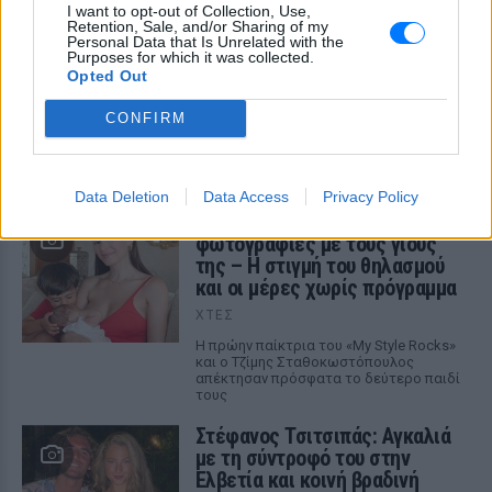
Διακοπές στη Μύκονο για τη
I want to opt-out of Collection, Use,
Βάλια Χατζηθεοδώρου ‑ οι
Retention, Sale, and/or Sharing of my
Personal Data that Is Unrelated with the
φωτογραφίες με μαγιό στην
Purposes for which it was collected.
παραλία
Opted Out
ΧΤΕΣ
CONFIRM
Μέσα από ανάρτηση στο Instagram
μοιράστηκε στιγμές από τις
καλοκαιρινές της διακοπές στο νησί των
ανέμων
Data Deletion
Data Access
Privacy Policy
H Ιωάννα Σιαμπάνη ανέβασε
φωτογραφίες με τους γιους
της – Η στιγμή του θηλασμού
και οι μέρες χωρίς πρόγραμμα
ΧΤΕΣ
Η πρώην παίκτρια του «My Style Rocks»
και ο Τζίμης Σταθοκωστόπουλος
απέκτησαν πρόσφατα το δεύτερο παιδί
τους
Στέφανος Τσιτσιπάς: Αγκαλιά
με τη σύντροφό του στην
Ελβετία και κοινή βραδινή