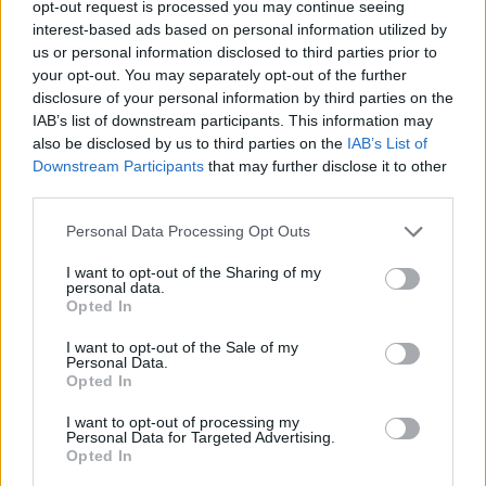
opt-out request is processed you may continue seeing
δυνατός»
interest-based ads based on personal information utilized by
ΧΤΕΣ
us or personal information disclosed to third parties prior to
Ο ηθοποιός και χορευτής μοιράστηκε
your opt-out. You may separately opt-out of the further
στο Instagram μια φωτογραφία από
disclosure of your personal information by third parties on the
πρόσφατη εξέτασή του, με ένα μήνυμα
θάρρους
IAB’s list of downstream participants. This information may
also be disclosed by us to third parties on the
IAB’s List of
Downstream Participants
that may further disclose it to other
third parties.
Personal Data Processing Opt Outs
I want to opt-out of the Sharing of my
personal data.
Opted In
I want to opt-out of the Sale of my
Φοβερή ιστορία στον ΟΦΗ: Ένας κάτοχος
Personal Data.
Opted In
εισιτηρίου διαρκείας είναι μόλις 2 μηνών
Οπαδός από κούνια κυριολεκτικά στον ΟΦΗ
I want to opt-out of processing my
ΧΤΕΣ
Personal Data for Targeted Advertising.
Opted In