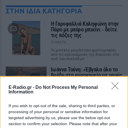
ΣΤΗΝ ΙΔΙΑ ΚΑΤΗΓΟΡΙΑ
Η Γαρυφαλλιά Καληφώνη στην
Πάρο με μαύρο μπικίνι ‑ δείτε
τις πόζες της
ΣΉΜΕΡΑ
Το μοντέλο μοιράστηκε φωτογραφίες
από τις καλοκαιρινές της διακοπές στο
νησί των Κυκλάδων
Ιωάννα Τούνη: «Έβγαλα όλο το
βράδυ στο νοσοκομείο με ορούς
και αντιβιώσεις»
E-Radio.gr -
Do Not Process My Personal
ΣΉΜΕΡΑ
Information
Η επιχειρηματίας έπαθε τροφική
δηλητηρίαση και μοιράστηκε με τους
followers της στο Instagram τις δύσκολες
If you wish to opt-out of the sale, sharing to third parties, or
ώρες που πέρασε.
processing of your personal or sensitive information for
targeted advertising by us, please use the below opt-out
Ατύχημα για τον Ιβάν Σβιτάιλο
section to confirm your selection. Please note that after your
στην Κέρκυρα: «Θα σηκωθώ πιο