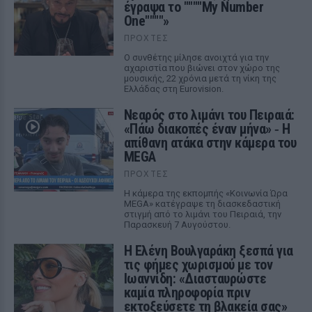
έγραψα το """"My Number
One""""»
ΠΡΟΧΤΈΣ
Ο συνθέτης μίλησε ανοιχτά για την
αχαριστία που βιώνει στον χώρο της
μουσικής, 22 χρόνια μετά τη νίκη της
Ελλάδας στη Eurovision.
Νεαρός στο λιμάνι του Πειραιά:
«Πάω διακοπές έναν μήνα» ‑ Η
απίθανη ατάκα στην κάμερα του
MEGA
ΠΡΟΧΤΈΣ
Η κάμερα της εκπομπής «Κοινωνία Ώρα
MEGA» κατέγραψε τη διασκεδαστική
στιγμή από το λιμάνι του Πειραιά, την
Παρασκευή 7 Αυγούστου.
Η Ελένη Βουλγαράκη ξεσπά για
τις φήμες χωρισμού με τον
Ιωαννίδη: «Διασταυρώστε
καμία πληροφορία πριν
εκτοξεύσετε τη βλακεία σας»