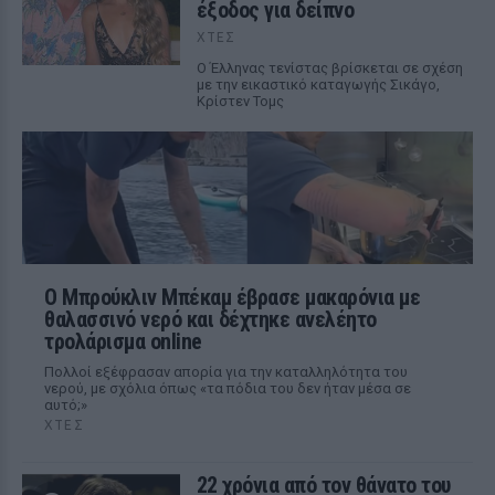
έξοδος για δείπνο
ΧΤΕΣ
Ο Έλληνας τενίστας βρίσκεται σε σχέση
με την εικαστικό καταγωγής Σικάγο,
Κρίστεν Τομς
Ο Μπρούκλιν Μπέκαμ έβρασε μακαρόνια με
θαλασσινό νερό και δέχτηκε ανελέητο
τρολάρισμα online
Πολλοί εξέφρασαν απορία για την καταλληλότητα του
νερού, με σχόλια όπως «τα πόδια του δεν ήταν μέσα σε
αυτό;»
ΧΤΕΣ
22 χρόνια από τον θάνατο του