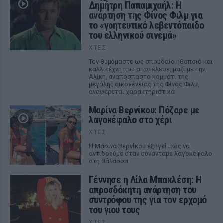
Δημήτρη Παπαμιχαήλ: Η
ανάρτηση της Φίνος Φιλμ για
το «γοητευτικό λεβεντόπαιδο
του ελληνικού σινεμά»
ΧΤΕΣ
Τον θυμόμαστε ως σπουδαίο ηθοποιό και
καλλιτέχνη που αποτέλεσε, μαζί με την
Αλίκη, αναπόσπαστο κομμάτι της
μεγάλης οικογένειας της Φίνος Φιλμ,
αναφέρεται χαρακτηριστικά
Μαρίνα Βερνίκου: Πόζαρε με
λαγοκέφαλο στο χέρι
ΧΤΕΣ
Η Μαρίνα Βερνίκου εξηγεί πώς να
αντιδρούμε όταν συναντάμε λαγοκέφαλο
στη θάλασσα
Γέννησε η Λίλα Μπακλέση: Η
απροσδόκητη ανάρτηση του
συντρόφου της για τον ερχομό
του γιου τους
ΧΤΕΣ