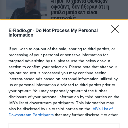
«Πριν 10 χρόνια φώναζαν
οφσάιντ, δεν ήξεραν ότι η
μπάλα μπάσκετ είναι
πορτοκαλί»
ΧΤΕΣ
E-Radio.gr -
Do Not Process My Personal
Ο Δημήτρης Γιαννακόπουλος έδωσε
Information
συνέντευξη στους «EuroInsiders» και
αναφέρθηκε, μεταξύ άλλων, στην
αντιπαλότητα με τον Ολυμπιακό και στο
If you wish to opt-out of the sale, sharing to third parties, or
τι πήγε λάθος την περσινή σεζόν
processing of your personal or sensitive information for
Αλογα σε πανηγύρια της
targeted advertising by us, please use the below opt-out
Λέσβου: Η A Promise to Animals
section to confirm your selection. Please note that after your
απαντά σε όσους θεωρούν την
opt-out request is processed you may continue seeing
κριτική «επίθεση στον τόπο»
interest-based ads based on personal information utilized by
us or personal information disclosed to third parties prior to
ΧΤΕΣ
your opt-out. You may separately opt-out of the further
Βίντεο με άλογα να εκτελούν φιγούρες
disclosure of your personal information by third parties on the
δίπλα σε σπασμένα μπουκάλια
πυροδότησαν έντονη αντιπαράθεση στα
IAB’s list of downstream participants. This information may
μέσα κοινωνικής δικτύωσης
also be disclosed by us to third parties on the
IAB’s List of
Downstream Participants
that may further disclose it to other
Έφυγε από τη ζωή στα 74 του ο
third parties.
σπουδαίος ηθοποιός Νίκος