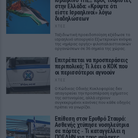
Ισραηλινό ΥΠΕΞ προς τουρίστες
στην Ελλάδα: «Κρύψτε ότι
είστε Ισραηλινοί» λόγω
διαδηλώσεων
ΧΤΕΣ
Ταξιδιωτική προειδοποίηση εξέδωσε το
ισραηλινό υπουργείο Εξωτερικών ενόψει
της «ημέρας οργής» φιλοπαλαιστινιακών
οργανώσεων σε 36 σημεία της χώρας.
Επιτρέπεται να προσπεράσεις
περιπολικό; Τι λέει ο ΚΟΚ που
οι περισσότεροι αγνοούν
ΧΤΕΣ
Ο Κώδικας Οδικής Κυκλοφορίας δεν
απαγορεύει την προσπέραση οχήματος
της αστυνομίας, αλλά ισχύουν
συγκεκριμένοι κανόνες που κάθε οδηγός
πρέπει να γνωρίζει.
Επίθεση στον Ερυθρό Σταυρό:
Ασθενής χτύπησε νοσηλεύτρια
σε πόρτες ‑ Τι καταγγέλλει η
ΠΟΕΔΗΝ για τους φύλακες