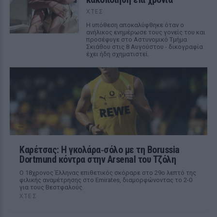
ΧΤΕΣ
Η υπόθεση αποκαλύφθηκε όταν ο
ανήλικος ενημέρωσε τους γονείς του και
προσέφυγε στο Αστυνομικό Τμήμα
Σκιάθου στις 8 Αυγούστου - δικογραφία
έχει ήδη σχηματιστεί.
Καρέτσας: Η γκολάρα‑σόλο με τη Borussia
Dortmund κόντρα στην Arsenal του Τζόλη
Ο 18χρονος Έλληνας επιθετικός σκόραρε στο 29ο λεπτό της
φιλικής αναμέτρησης στο Emirates, διαμορφώνοντας το 2-0
για τους Βεστφαλούς.
ΧΤΕΣ