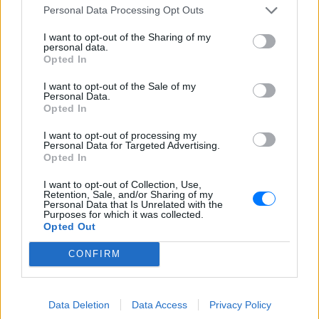
Καλογερόπουλος
Personal Data Processing Opt Outs
ΧΤΕΣ
I want to opt-out of the Sharing of my
Από τη «Λούφα και Παραλλαγή» και το
personal data.
«Ρεμπέτικο» έως το «Μάθε παιδί μου
Opted In
γράμματα» και το τηλεοπτικό
«Κάμπινγκ», τα έργα του σφράγισαν την
ελληνική κινηματογραφική και
I want to opt-out of the Sale of my
τηλεοπτική παραγωγή
Personal Data.
Opted In
I want to opt-out of processing my
Personal Data for Targeted Advertising.
Opted In
I want to opt-out of Collection, Use,
Retention, Sale, and/or Sharing of my
Personal Data that Is Unrelated with the
Purposes for which it was collected.
Λέσβος: Κτηνοτρόφος έχασε το κοπάδι του
Opted Out
από αφθώδη πυρετό και λίγο μετά έφυγε από
τη ζωή
CONFIRM
Ο Παλλεσβιακός Φορέας Πρωτογενούς Τομέα αποχαιρετά
τον Παναγιώτη και καλεί το κράτος να μη αφήνει μόνους
τους πληγέντες κτηνοτρόφους
ΧΤΕΣ
Data Deletion
Data Access
Privacy Policy