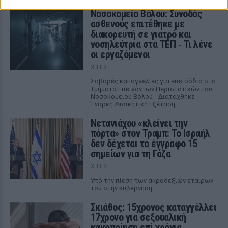
Νοσοκομείο Βόλου: Συνοδός
ασθενούς επιτέθηκε με
διακορευτή σε γιατρό και
νοσηλεύτρια στα ΤΕΠ ‑ Τι λένε
οι εργαζόμενοι
ΧΤΕΣ
Σοβαρές καταγγελίες για επεισόδιο στα
Τμήματα Επειγόντων Περιστατικών του
Νοσοκομείου Βόλου - Διατάχθηκε
Ένορκη Διοικητική Εξέταση.
Νετανιάχου «κλείνει την
πόρτα» στον Τραμπ: Το Ισραήλ
δεν δέχεται το έγγραφο 15
σημείων για τη Γάζα
ΧΤΕΣ
Υπό την πίεση των ακροδεξιών εταίρων
του στην κυβέρνηση
Σκιάθος: 15χρονος καταγγέλλει
17χρονο για σεξουαλική
κακοποίηση επί χρόνια