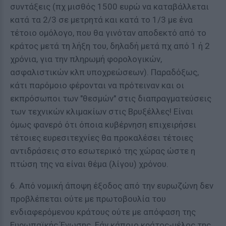
συντάξεις (πχ μισθός 1500 ευρώ να καταβάλλεται
κατά τα 2/3 σε μετρητά και κατά το 1/3 με ένα
τέτοιο ομόλογο, που θα γινόταν αποδεκτό από το
κράτος μετά τη λήξη του, δηλαδή μετά πχ από 1 ή 2
χρόνια, για την πληρωμή φορολογικών,
ασφαλιστικών κλπ υποχρεώσεων). Παραδόξως,
κάτι παρόμοιο φέρονται να πρότειναν και οι
εκπρόσωποι των "θεσμών" στις διαπραγματεύσεις
των τεχνικών κλιμακίων στις Βρυξέλλες! Είναι
όμως φανερό ότι όποια κυβέρνηση επιχειρήσει
τέτοιες ευρεσιτεχνίες θα προκαλέσει τέτοιες
αντιδράσεις στο εσωτερικό της χώρας ώστε η
πτώση της να είναι θέμα (λίγου) χρόνου.
6. Από νομική άποψη έξοδος από την ευρωζώνη δεν
προβλέπεται ούτε με πρωτοβουλία του
ενδιαφερόμενου κράτους ούτε με απόφαση της
Ευρωπαϊκής Ένωσης. Εάν κάποιο κράτος-μέλος της