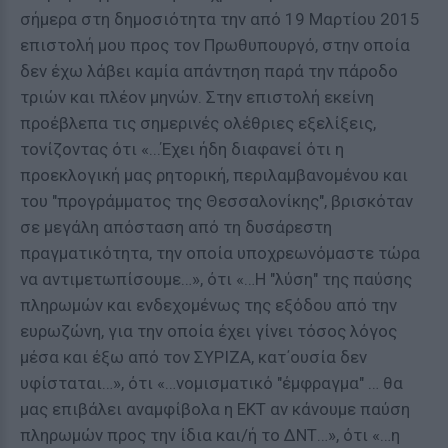
σήμερα στη δημοσιότητα την από 19 Μαρτίου 2015
επιστολή μου προς τον Πρωθυπουργό, στην οποία
δεν έχω λάβει καμία απάντηση παρά την πάροδο
τριών και πλέον μηνών. Στην επιστολή εκείνη
προέβλεπα τις σημερινές ολέθριες εξελίξεις,
τονίζοντας ότι «...Έχει ήδη διαφανεί ότι η
προεκλογική μας ρητορική, περιλαμβανομένου και
του "προγράμματος της Θεσσαλονίκης", βρισκόταν
σε μεγάλη απόσταση από τη δυσάρεστη
πραγματικότητα, την οποία υποχρεωνόμαστε τώρα
να αντιμετωπίσουμε…», ότι «…Η "λύση" της παύσης
πληρωμών και ενδεχομένως της εξόδου από την
ευρωζώνη, για την οποία έχει γίνει τόσος λόγος
μέσα και έξω από τον ΣΥΡΙΖΑ, κατ΄ουσία δεν
υφίσταται…», ότι «…νομισματικό "έμφραγμα" … θα
μας επιβάλει αναμφίβολα η ΕΚΤ αν κάνουμε παύση
πληρωμών προς την ίδια και/ή το ΔΝΤ…», ότι «…η