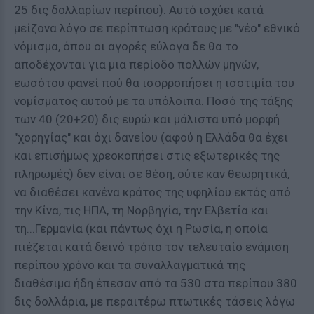
25 δις δολλαρίων περίπου). Αυτό ισχύει κατά
μείζονα λόγο σε περίπτωση κράτους με "νέο" εθνικό
νόμισμα, όπου οι αγορές εύλογα δε θα το
αποδέχονται για μια περίοδο πολλών μηνών,
εωσότου φανεί πού θα ισορροπήσει η ισοτιμία του
νομίσματος αυτού με τα υπόλοιπα. Ποσό της τάξης
των 40 (20+20) δις ευρώ και μάλιστα υπό μορφή
"χορηγίας" και όχι δανείου (αφού η Ελλάδα θα έχει
και επισήμως χρεοκοπήσει στις εξωτερικές της
πληρωμές) δεν είναι σε θέση, ούτε καν θεωρητικά,
να διαθέσει κανένα κράτος της υφηλίου εκτός από
την Κίνα, τις ΗΠΑ, τη Νορβηγία, την Ελβετία και
τη...Γερμανία (και πάντως όχι η Ρωσία, η οποία
πιέζεται κατά δεινό τρόπο τον τελευταίο ενάμιση
περίπου χρόνο και τα συναλλαγματικά της
διαθέσιμα ήδη έπεσαν από τα 530 στα περίπου 380
δις δολλάρια, με περαιτέρω πτωτικές τάσεις λόγω