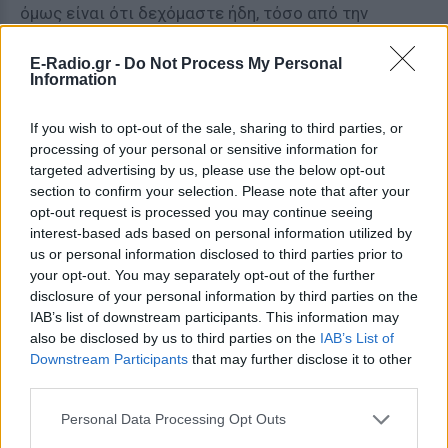
όμως είναι ότι δεχόμαστε ήδη, τόσο από την
πλευρά των δανειστών όσο και από εκείνη των
E-Radio.gr -
Do Not Process My Personal
αγορών, μια πολυεπίπεδη πίεση (πολιτική,
Information
οικονομική, επικοινωνιακή) για να οδηγηθούμε σε
μια, επί της ουσίας, άνευ όρων παράδοση και νέα
If you wish to opt-out of the sale, sharing to third parties, or
πρόσδεση για σειρά ετών στο μνημονιακό άρμα.
processing of your personal or sensitive information for
targeted advertising by us, please use the below opt-out
2. Είναι σαφές ότι το ελληνικό μνημονιακό
section to confirm your selection. Please note that after your
πρόγραμμα, αν υποθέσουμε ότι (θεωρητικός)
opt-out request is processed you may continue seeing
interest-based ads based on personal information utilized by
στόχος του ήταν η επάνοδος της Ελλάδας στις
us or personal information disclosed to third parties prior to
κεφαλαιαγορές για να αναχρηματοδοτήσει από εκεί
your opt-out. You may separately opt-out of the further
το χρέος προς τους δημόσιους πιστωτές, έχει
disclosure of your personal information by third parties on the
αποτύχει. Στα επόμενα τρία ή τέσσερα χρόνια το
IAB’s list of downstream participants. This information may
also be disclosed by us to third parties on the
IAB’s List of
ελληνικό δημόσιο πρέπει να καταβάλει ως
Downstream Participants
that may further disclose it to other
χρεολύσια στο ΔΝΤ και στην ΕΚΤ ένα ποσό της
third parties.
τάξης των περίπου 60 δις ευρώ. Τα χρήματα αυτά
δεν μπορούν σε καμία περίπτωση να βρεθούν από
Personal Data Processing Opt Outs
τα φορολογικά και άλλα εκτός δανείων έσοδα. Τα