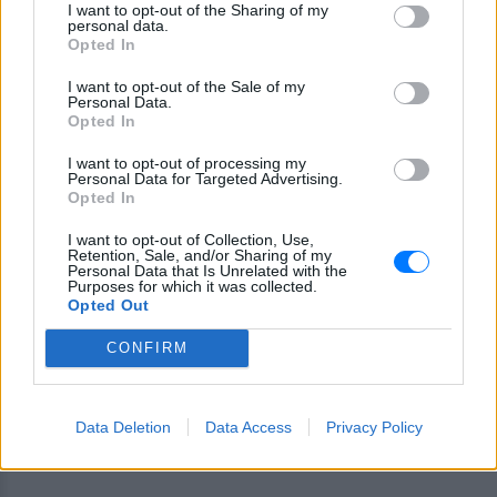
I want to opt-out of the Sharing of my
τελευταία μάλιστα δεν μπορούν να καλύψουν ούτε
personal data.
Opted In
τους τόκους του δημόσιου χρέους, αφού εκείνοι
ανέρχονται σε ένα ποσό περίπου 6 δις ετησίως,
I want to opt-out of the Sale of my
Personal Data.
δηλαδή η καταβολή τους από ίδιους πόρους
Opted In
προϋποθέτει ετήσια πρωτογενή δημοσιονομικά
I want to opt-out of processing my
πλεονάσματα άνω του 3% του ελληνικού ΑΕΠ,
Personal Data for Targeted Advertising.
Opted In
πράγμα μάλλον ανέφικτο όχι μόνο για το 2015 αλλά
και για τα επόμενα χρόνια. Όσο για τις
I want to opt-out of Collection, Use,
Retention, Sale, and/or Sharing of my
κεφαλαιαγορές, τα επιτόκια των ομολόγων του
Personal Data that Is Unrelated with the
ελληνικού δημοσίου έχουν ήδη ανέλθει σε
Purposes for which it was collected.
Opted Out
απαγορευτικά (διψήφια) ποσοστά μετά τις εκλογές,
ενώ ακόμα και στην καλύτερο περίοδο, την άνοιξη
CONFIRM
του 2014, τα ποσά που καταφέραμε να αντλήσουμε
με την έκδοση των νέων ομολόγων ήταν μικρά (3 δις
Data Deletion
Data Access
Privacy Policy
περίπου), για περιορισμένα χρονικά διαστήματα
(3ετίας-5ετίας) και με υψηλά επιτόκια.