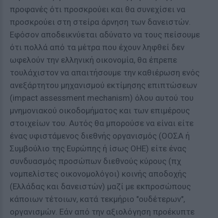
προφανές ότι προσκρούει και θα συνεχίσει να
προσκρούει στη στείρα άρνηση των δανειστών.
Εφόσον αποδεικνύεται αδύνατο να τους πείσουμε
ότι πολλά από τα μέτρα που έχουν ληφθεί δεν
ωφελούν την ελληνική οικονομία, θα έπρεπε
τουλάχιστον να απαιτήσουμε την καθιέρωση ενός
ανεξάρτητου μηχανισμού εκτίμησης επιπτώσεων
(impact assessment mechanism) όλου αυτού του
μνημονιακού οικοδομήματος και των επιμέρους
στοιχείων του. Αυτός θα μπορούσε να είναι είτε
ένας υφιστάμενος διεθνής οργανισμός (ΟΟΣΑ ή
Συμβούλιο της Ευρώπης ή ίσως ΟΗΕ) είτε ένας
συνδυασμός προσώπων διεθνούς κύρους (πχ
νομπελίστες οικονομολόγοι) κοινής αποδοχής
(Ελλάδας και δανειστών) μαζί με εκπροσώπους
κάποιων τέτοιων, κατά τεκμήριο "ουδέτερων",
οργανισμών. Εάν από την αξιολόγηση προέκυπτε