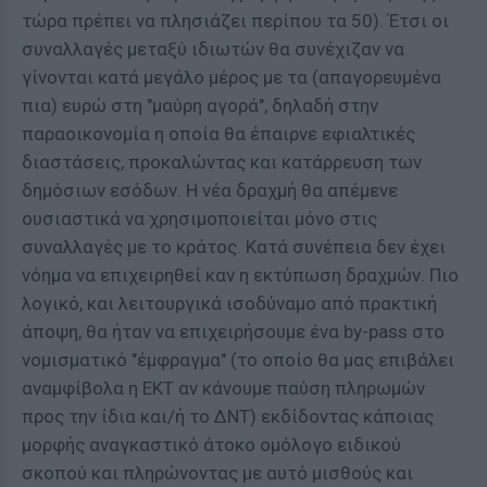
τώρα πρέπει να πλησιάζει περίπου τα 50). Έτσι οι
συναλλαγές μεταξύ ιδιωτών θα συνέχιζαν να
γίνονται κατά μεγάλο μέρος με τα (απαγορευμένα
πια) ευρώ στη "μαύρη αγορά", δηλαδή στην
παραοικονομία η οποία θα έπαιρνε εφιαλτικές
διαστάσεις, προκαλώντας και κατάρρευση των
δημόσιων εσόδων. Η νέα δραχμή θα απέμενε
ουσιαστικά να χρησιμοποιείται μόνο στις
συναλλαγές με το κράτος. Κατά συνέπεια δεν έχει
νόημα να επιχειρηθεί καν η εκτύπωση δραχμών. Πιο
λογικό, και λειτουργικά ισοδύναμο από πρακτική
άποψη, θα ήταν να επιχειρήσουμε ένα by-pass στο
νομισματικό "έμφραγμα" (το οποίο θα μας επιβάλει
αναμφίβολα η ΕΚΤ αν κάνουμε παύση πληρωμών
προς την ίδια και/ή το ΔΝΤ) εκδίδοντας κάποιας
μορφής αναγκαστικό άτοκο ομόλογο ειδικού
σκοπού και πληρώνοντας με αυτό μισθούς και