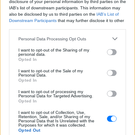
disclosure of your personal information by third parties on the
IAB’s list of downstream participants. This information may
Όσα είπε ο πρόεδρος της Θέουτα
απευθυνόμενος στο Ευρωπαϊκό
also be disclosed by us to third parties on the
IAB’s List of
Κοινοβούλιο
Downstream Participants
that may further disclose it to other
third parties.
Στα άκρα ο πόλεμος UEFA‑FIFA:
Επιμένουν στο μποϊκοτάζ οι
Personal Data Processing Opt Outs
Ευρωπαίοι και ζητούν
εγγυήσεις και το... κεφάλι του
I want to opt-out of the Sharing of my
Ινφαντίνο
personal data.
Opted In
ΣΉΜΕΡΑ
Νέα ανακοίνωση της UEFA η οποία
I want to opt-out of the Sale of my
σημειώνει ότι επιμένει στη θέση της για
Personal Data.
μποϊκοτάζ από τις διοργανώσεις της
Opted In
FIFA
I want to opt-out of processing my
«Καλό ταξίδι μικρέ»: Πέθανε το
Personal Data for Targeted Advertising.
λευκό κουτάβι που το είχαν
Opted In
υιοθετήσει η αγέλη των λύκων
– Το σπαρακτικό βίντεο
I want to opt-out of Collection, Use,
Retention, Sale, and/or Sharing of my
ΣΉΜΕΡΑ
Personal Data that Is Unrelated with the
Purposes for which it was collected.
Μια μοναδική σχέση ανάμεσα σε λύκους
Opted Out
και ένα κουτάβι