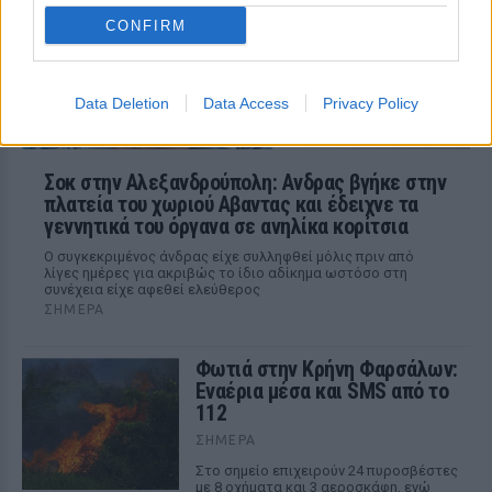
CONFIRM
Data Deletion
Data Access
Privacy Policy
Σοκ στην Αλεξανδρούπολη: Ανδρας βγήκε στην
πλατεία του χωριού Αβαντας και έδειχνε τα
γεννητικά του όργανα σε ανηλίκα κορίτσια
Ο συγκεκριμένος άνδρας είχε συλληφθεί μόλις πριν από
λίγες ημέρες για ακριβώς το ίδιο αδίκημα ωστόσο στη
συνέχεια είχε αφεθεί ελεύθερος
ΣΉΜΕΡΑ
Φωτιά στην Κρήνη Φαρσάλων:
Εναέρια μέσα και SMS από το
112
ΣΉΜΕΡΑ
Στο σημείο επιχειρούν 24 πυροσβέστες
με 8 οχήματα και 3 αεροσκάφη, ενώ