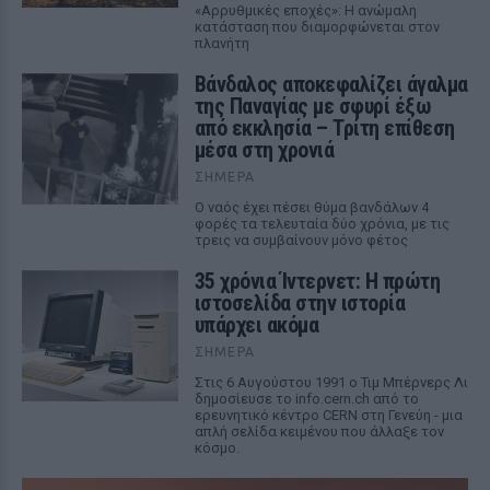
«Αρρυθμικές εποχές»: Η ανώμαλη
κατάσταση που διαμορφώνεται στον
πλανήτη
Βάνδαλος αποκεφαλίζει άγαλμα
της Παναγίας με σφυρί έξω
από εκκλησία – Τρίτη επίθεση
μέσα στη χρονιά
ΣΉΜΕΡΑ
Ο ναός έχει πέσει θύμα βανδάλων 4
φορές τα τελευταία δύο χρόνια, με τις
τρεις να συμβαίνουν μόνο φέτος
35 χρόνια Ίντερνετ: Η πρώτη
ιστοσελίδα στην ιστορία
υπάρχει ακόμα
ΣΉΜΕΡΑ
Στις 6 Αυγούστου 1991 ο Τιμ Μπέρνερς Λι
δημοσίευσε το info.cern.ch από το
ερευνητικό κέντρο CERN στη Γενεύη - μια
απλή σελίδα κειμένου που άλλαξε τον
κόσμο.