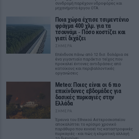
συνδρομή παρέχουν υδροφόρες και
μηχανήματα έργου ΟΤΑ.
Ποια χώρα έχτισε τσιμεντένιο
φράγμα 400 χλμ. για τα
τσουνάμι ‑ Πόσο κοστίζει και
γιατί διχάζει
ΣΉΜΕΡΑ
Επένδυσε πάνω από 12 δισ. δολάρια σε
ένα γιγαντιαίο παράκτιο τείχος που
προκαλεί έντονες αντιδράσεις από
κατοίκους και περιβαλλοντικές
οργανώσεις
Meteo: Ποιες είναι οι 6 πιο
επικίνδυνες εβδομάδες για
δασικές πυρκαγιές στην
Ελλάδα
ΣΉΜΕΡΑ
Έρευνα του Εθνικού Αστεροσκοπείου
αποκαλύπτει το κρίσιμο χρονικό
παράθυρο που ευνοεί τις καταστροφικές
πυρκαγιές - και πώς η κλιματική αλλαγή
το διευρύνει.