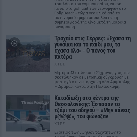
τριπλάσιο του νόμιμου ορίου, έπεσε
πάνω στο golf cart των νεόνυμφων στο
Folly Beach - τώρα νέο υλικό από το
αστυνομικό τμήμα αποκαλύπτει τη
συμπεριφορά της λίγο μετά τη μοιραία
σύγκρουση
Τροχαίο στις Σέρρες: «Έχασα τη
γυναίκα και το παιδί μου, τα
έχασα όλα» ‑ Ο πόνος του
πατέρα
ΧΤΕΣ
Μητέρα 43 ετών και ο 21χρονος γιος της
σκοτώθηκαν σε μετωπική σύγκρουση με
φορτηγό στην επαρχιακή οδό Αμφίπολης
– Δράμας, κοντά στην Παλαιοκώμη.
Καταδίωξη στο κέντρο της
Θεσσαλονίκης: Έσπασαν το
τζάμι του οδηγού – «Μην κάνεις
μ@@@», του φώναζαν
ΧΤΕΣ
Εξαιτίας των υψηλών ταχυτήτων το
λευκό όχημα έχασε τον έλεγχο και