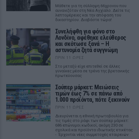
Μάθετε για τη σύλληψη 66χρονου που
αυνανιζόταν στη Νέα Αγχίαλο. Δείτε τις
λεπτομέρειες και την απόφαση του
δικαστηρίου. Διαβάστε τώρα!
Συνελήφθη για φόνο στο
Λονδίνο, αφέθηκε ελεύθερος
και σκότωσε ξανά – Η
αστυνομία ζητά συγγνώμη
ΠΡΙΝ 11 ΏΡΕΣ
Στο μεταξύ είχε επιτεθεί σε άλλες
γυναίκες μέσα σε τρένα της βρετανικής
πρωτεύουσας
Σούπερ μάρκετ: Μειώσεις
τιμών έως 7% σε πάνω από
1.000 προϊόντα, πότε ξεκινούν
ΠΡΙΝ 11 ΏΡΕΣ
Διευρύνεται η εθνική πρωτοβουλία για
τις τιμές στο ράφι των σούπερ μάρκετ:
686 επώνυμοι κωδικοί, ακόμη 230 σε
σχολικά και προϊόντα ιδιωτικής ετικέτας
- Έρχονται νέες συμμετοχές εταιρειών