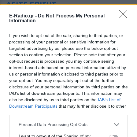
ΔΕΙΤΕ ΕΠΙΣΗΣ
E-Radio.gr -
Do Not Process My Personal
ΣΤΗΝ ΙΔΙΑ ΚΑΤΗΓΟΡΙΑ
Information
Μύκονος: Ιταλοί τουρίστες
If you wish to opt-out of the sale, sharing to third parties, or
έκαναν «κλαμπ» βανάκι transfer
processing of your personal or sensitive information for
‑ Αντιδράσεις για το ξέφρενο
targeted advertising by us, please use the below opt-out
πάρτι
section to confirm your selection. Please note that after your
ΠΡΙΝ 11 ΏΡΕΣ
opt-out request is processed you may continue seeing
interest-based ads based on personal information utilized by
Χοροί, φωνές, φωτογραφίες: Λες και
ήταν σε κλαμπ
us or personal information disclosed to third parties prior to
your opt-out. You may separately opt-out of the further
«Δεν δεχόμαστε τελεσίγραφα»:
disclosure of your personal information by third parties on the
Η απάντηση της Ιταλίας στην
IAB’s list of downstream participants. This information may
Ισπανία
also be disclosed by us to third parties on the
IAB’s List of
ΠΡΙΝ 11 ΏΡΕΣ
Downstream Participants
that may further disclose it to other
third parties.
Αμετάπειστη παραμένει η ιταλική
κυβέρνηση
Personal Data Processing Opt Outs
Μαραντόνα: «Ήταν πρησμένος,
δεν σηκωνόταν από το κρεβάτι
I want to opt-out of the Sharing of my