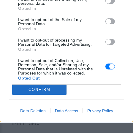
personal data.
και είχε παραιτηθεί» – Τι
Opted In
αποκάλυψε ο μασέρ του στη
δίκη
I want to opt-out of the Sale of my
Personal Data.
ΠΡΙΝ 11 ΏΡΕΣ
Opted In
Η κατάθεση του Νικολά Ταφαρέλ στο
δικαστήριο
I want to opt-out of processing my
Personal Data for Targeted Advertising.
Opted In
I want to opt-out of Collection, Use,
Retention, Sale, and/or Sharing of my
Personal Data that Is Unrelated with the
Purposes for which it was collected.
Opted Out
CONFIRM
Marfin: Επιμένει ο δικηγόρος της 46χρονης για
την ταυτοποίηση
Ο δικηγόρος της 46χρονης κατηγορούμενης για την επίθεση
Data Deletion
Data Access
Privacy Policy
στη Marfin, επιμένει κατηγορηματικά πως τα στοιχεία που
έχει στα χέρια της η αστυνομία δεν στέκουν.
ΠΡΙΝ 11 ΏΡΕΣ