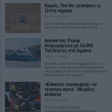
Καιρός: Πού θα «χτυπήσει» η
ζέστη σήμερα
ΠΡΙΝ 11 ΏΡΕΣ
Δείτε πού θα χτυπήσει περισσότερο η
ζέστη και πώς να προετοιμαστείτε
Αύγουστος: Ρεκόρ
Αναχωρήσεων με 56.000
Ταξιδιώτες στα Λιμάνια
ΠΡΙΝ 11 ΏΡΕΣ
Χιλιάδες ταξιδιώτες πλημμυρίζουν τα
λιμάνια - πάνω από 56.000 αναχωρήσεις
σε μία μέρα. Ποιοι είναι οι πιο δημοφιλείς
καλοκαιρινοί προορισμοί;
«Κόκκινος συναγερμός» σε
τέσσερα νησιά ‑ Μεγάλος
κίνδυνος
ΠΡΙΝ 11 ΏΡΕΣ
Για πολύ υψηλό κίνδυνο
πυρκαγιάς (κατηγορία κινδύνου 4)