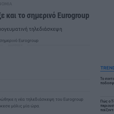
ΝΟΜΙΑ
ε και το σημερινό Eurogroup
πογευματινή τηλεδιάσκεψη
ΔΙΑΦΗΜΙΣΗ
TREN
Το συντ
ποδοσφα
ώθηκε η νέα τηλεδιάσκεψη του Eurogroup
Πώς ο Τ
ρκεσε μόλις μία ώρα.
περιουσ
παίζοντα