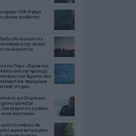
α σήμερα 10/8: Η μέρα
τις γλυκές κουβέντες
 ζώδια θα νιώσουν πιο
ην ενέργεια της ολικής
ς του Αυγούστου
α στην Πάρο: «Έφυγε ένα
λεπτο από την προσοχή
Ο πατέρας του 4χρονου που
 σε beach bar περιγράφει
ματικές στιγμές
όπουλος για Ολυμπιακό:
0 χρόνια φώναζαν
, δεν ήξεραν ότι η μπάλα
 είναι πορτοκαλί»
 αυτό το σπήλαιο θα
σεις κυριολεκτικά μέσα
 – Η εμπειρία είναι