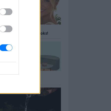
ΤΕ
 ταξίδια σου Travel Books!
ΤΕ
πιτιού έως -70%