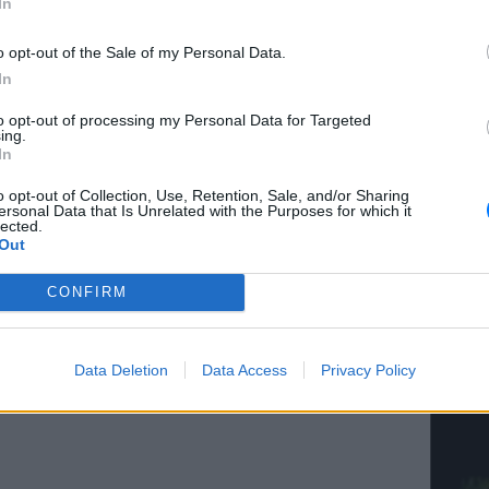
In
α πρόταση που δεν είναι έγκυρη.
o opt-out of the Sale of my Personal Data.
ς είπε ο υπουργός Οικονομικών της Μάλτας,
In
Eurogroup για την Ελλάδα.
to opt-out of processing my Personal Data for Targeted
ΚΕΡΔΙΣ
ing.
ΔΙΑΦΗΜΙΣΗ
Κάνε τα
In
o opt-out of Collection, Use, Retention, Sale, and/or Sharing
ersonal Data that Is Unrelated with the Purposes for which it
lected.
Out
CONFIRM
ΚΕΡΔΙΣ
Είδη σ
Data Deletion
Data Access
Privacy Policy