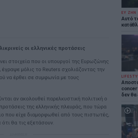
ΕΥ ΖΗΝ
Αυτό τ
κατάθλι
λικρινείς οι ελληνικές προτάσεις
νει στοιχεία που οι υπουργοί της Ευρωζώνης
 έγραψε μόλις το Reuters σχολιάζοντας την
ύ να έρθει σε συμφωνία με τους
LIFESTY
Αποστο
concert
δεν θα
νται αν ακολουθεί παρελκυστική πολιτική ο
ς προτάσεις της ελληνικής πλευράς, που τώρα
ιο που είχε διαμορφωθεί από τους πιστωτές,
ότι θα τις εξετάσουν.
ΔΙΑΦΗΜΙΣΗ