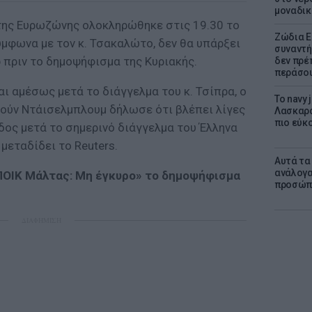
μοναδικ
της Ευρωζώνης ολοκληρώθηκε στις 19.30 το
Ζώδια Ε
μφωνα με τον κ. Τσακαλώτο, δεν θα υπάρξει
συναντή
 πριν το δημοψήφισμα της Κυριακής.
δεν πρέ
περάσο
αι αμέσως μετά το διάγγελμα του κ. Τσίπρα, ο
Το navy
ρούν Ντάισελμπλουμ δήλωσε ότι βλέπει λίγες
Λασκαρά
πιο εύκο
δος μετά το σημερινό διάγγελμα του Έλληνα
μεταδίδει το Reuters.
Αυτά τα
ανάλογα
ΠΟΙΚ Μάλτας: Μη έγκυρο» το δημοψήφισμα
προσώπ
ΔΙΑΦΗΜΙΣΗ