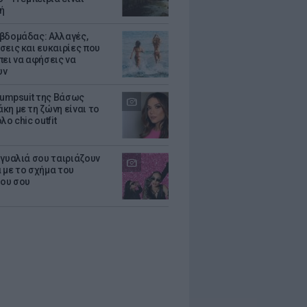
ή
βδομάδας: Αλλαγές,
σεις και ευκαιρίες που
πει να αφήσεις να
υν
 jumpsuit της Βάσως
κη με τη ζώνη είναι το
λο chic outfit
 γυαλιά σου ταιριάζουν
 με το σχήμα του
ου σου