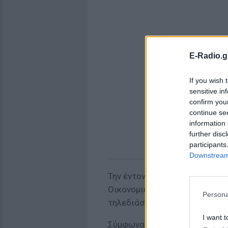
E-Radio.g
If you wish 
sensitive in
confirm you
continue se
information 
further disc
participants
Downstream 
Την έντονη δυσαρέσκεια των
Οικονομικών της Μάλτας, Έντο
Persona
τηλεδιάσκεψης του Eurogroup 
I want t
Σύμφωνα με τον Σικλούνα ο Α