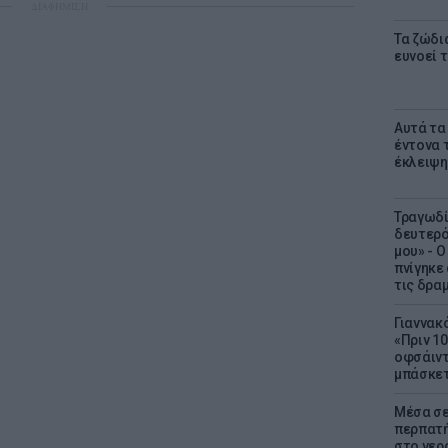
ΔΙΑΦΗΜΙΣΗ
Τα ζώδι
ευνοεί 
Αυτά τα
έντονα τ
έκλειψη
Τραγωδί
δευτερό
μου» - 
πνίγηκε
τις δρα
Γιαννακ
«Πριν 1
οφσάιντ
μπάσκετ
Μέσα σε
περπατή
στο νερό