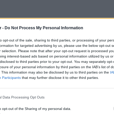
r -
Do Not Process My Personal Information
to opt-out of the sale, sharing to third parties, or processing of your per
formation for targeted advertising by us, please use the below opt-out s
r selection. Please note that after your opt-out request is processed y
eing interest-based ads based on personal information utilized by us or
disclosed to third parties prior to your opt-out. You may separately opt-
losure of your personal information by third parties on the IAB’s list of
. This information may also be disclosed by us to third parties on the
IA
Participants
that may further disclose it to other third parties.
 Ευρωπαίων εταίρων εξέφρασε ο υπουργός
ΚΕΡΔΙΣ
υαρντ Σικλούνα, μετά τη λήξη της
Καλοκα
l Data Processing Opt Outs
τα μεγ
για το ελληνικό ζήτημα.
o opt-out of the Sharing of my personal data.
λέξης Τσίπρας προχωρά στη διεξαγωγή ενός