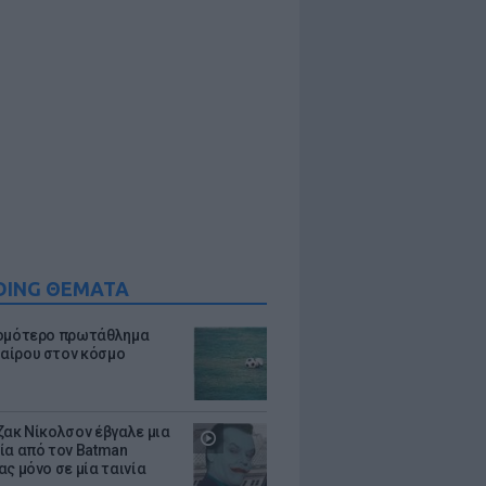
DING ΘΕΜΑΤΑ
ομότερο πρωτάθλημα
ίρου στον κόσμο
ζακ Νίκολσον έβγαλε μια
ία από τον Batman
ς μόνο σε μία ταινία