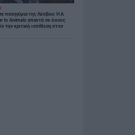
Σ
σε πανηγύρια της Λέσβου: Η A
e to Animals απαντά σε όσους
ν την κριτική «επίθεση στον