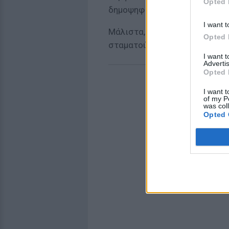
Opted 
δημοψηφίσματος σχετικά με μί
I want t
Μάλιστα, εξαιτίας αυτού, όπω
Opted 
σταματούν οι συνομιλίες στο 
I want 
Advertis
Opted 
I want t
of my P
was col
Opted 