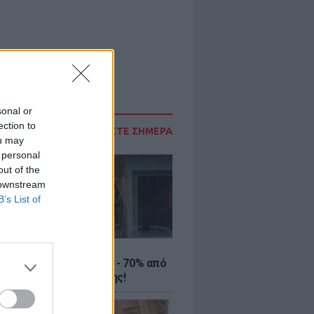
sonal or
ection to
ΔΙΑΒΑΣΤΕ ΣΗΜΕΡΑ
ou may
 personal
out of the
 downstream
B’s List of
ΤΕ
ιρινές εκπτώσεις έως - 70% από
αλύτερα eshops ένδυσης!