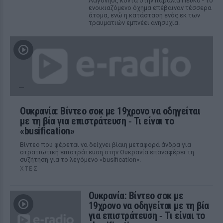
Λαγονήσι, κοντά στην παραλία Πεύκο - το
ενοικιαζόμενο όχημα επέβαιναν τέσσερα
άτομα, ενώ η κατάσταση ενός εκ των
τραυματιών εμπνέει ανησυχία.
Ουκρανία: Βίντεο σοκ με 19χρονο να οδηγείται
με τη βία για επιστράτευση ‑ Τι είναι το
«busification»
Βίντεο που φέρεται να δείχνει βίαιη μεταφορά άνδρα για
στρατιωτική επιστράτευση στην Ουκρανία επαναφέρει τη
συζήτηση για το λεγόμενο «busification».
ΧΤΕΣ
Ουκρανία: Βίντεο σοκ με
19χρονο να οδηγείται με τη βία
για επιστράτευση ‑ Τι είναι το