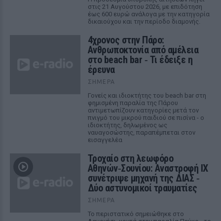
στις 21 Αυγούστου 2026, με επιδότηση
έως 600 ευρώ ανάλογα με την κατηγορία
δικαιούχου και την περίοδο διαμονής.
4χρονος στην Πάρο:
Ανθρωποκτονία από αμέλεια
στο beach bar ‑ Τι έδειξε η
έρευνα
ΣΉΜΕΡΑ
Γονείς και ιδιοκτήτης του beach bar στη
φημισμένη παραλία της Πάρου
αντιμετωπίζουν κατηγορίες μετά τον
πνιγμό του μικρού παιδιού σε πισίνα - ο
ιδιοκτήτης, δηλωμένος ως
ναυαγοσώστης, παραπέμπεται στον
εισαγγελέα
Τροχαίο στη λεωφόρο
Αθηνών‑Σουνίου: Αναστροφή ΙΧ
συνέτριψε μηχανή της ΔΙΑΣ ‑
Δύο αστυνομικοί τραυματίες
ΣΉΜΕΡΑ
Το περιστατικό σημειώθηκε στο