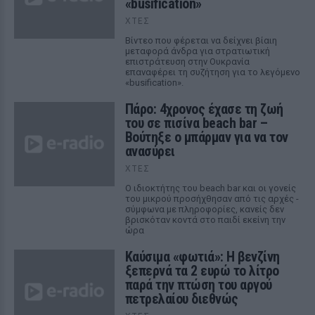
«busification»
ΧΤΕΣ
Βίντεο που φέρεται να δείχνει βίαιη
μεταφορά άνδρα για στρατιωτική
επιστράτευση στην Ουκρανία
επαναφέρει τη συζήτηση για το λεγόμενο
«busification».
Πάρο: 4χρονος έχασε τη ζωή
του σε πισίνα beach bar –
Βούτηξε ο μπάρμαν για να τον
ανασύρει
ΧΤΕΣ
Ο ιδιοκτήτης του beach bar και οι γονείς
του μικρού προσήχθησαν από τις αρχές -
σύμφωνα με πληροφορίες, κανείς δεν
βρισκόταν κοντά στο παιδί εκείνη την
ώρα
Καύσιμα «φωτιά»: Η βενζίνη
ξεπερνά τα 2 ευρώ το λίτρο
παρά την πτώση του αργού
πετρελαίου διεθνώς