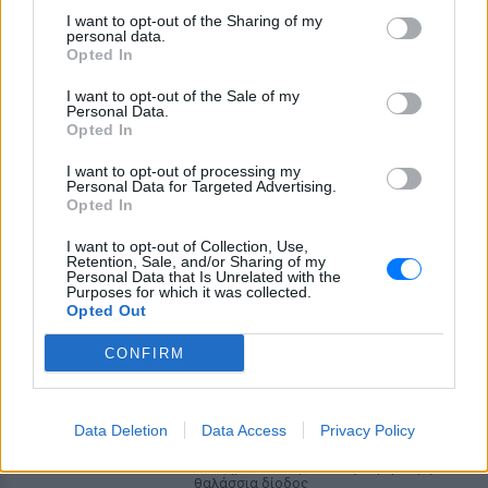
I want to opt-out of the Sharing of my
personal data.
Opted In
I want to opt-out of the Sale of my
Personal Data.
Opted In
I want to opt-out of processing my
Personal Data for Targeted Advertising.
ΔΕΙΤΕ ΕΠΙΣΗΣ
Opted In
ΣΤΗΝ ΙΔΙΑ ΚΑΤΗΓΟΡΙΑ
I want to opt-out of Collection, Use,
Retention, Sale, and/or Sharing of my
Personal Data that Is Unrelated with the
Purposes for which it was collected.
Χούθι χτύπησαν Aramco, Ιράν
Opted Out
σκληραίνει τους όρους για τα
Στενά του Ορμούζ
CONFIRM
ΣΉΜΕΡΑ
Πυρκαγιά στο διυλιστήριο της Τζαζάν
μετά από επίθεση drone - Η Τεχεράνη
Data Deletion
Data Access
Privacy Policy
απαιτεί αποχώρηση αμερικανικών
δυνάμεων, άρση κυρώσεων και
αποζημιώσεις πριν ανοίξει η κρίσιμη
θαλάσσια δίοδος