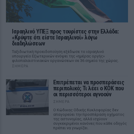
Ισραηλινό ΥΠΕΞ προς τουρίστες στην Ελλάδα:
«Κρύψτε ότι είστε Ισραηλινοί» λόγω
διαδηλώσεων
Ταξιδιωτική προειδοποίηση εξέδωσε το ισραηλινό
υπουργείο Εξωτερικών ενόψει της «ημέρας οργής»
φιλοπαλαιστινιακών οργανώσεων σε 36 σημεία της χώρας.
ΣΉΜΕΡΑ
Επιτρέπεται να προσπεράσεις
περιπολικό; Τι λέει ο ΚΟΚ που
οι περισσότεροι αγνοούν
ΣΉΜΕΡΑ
Ο Κώδικας Οδικής Κυκλοφορίας δεν
απαγορεύει την προσπέραση οχήματος
της αστυνομίας, αλλά ισχύουν
συγκεκριμένοι κανόνες που κάθε οδηγός
πρέπει να γνωρίζει.