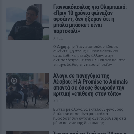
Γιαννακόπουλος για Ολυμπιακό:
«Πριν 10 χρόνια φώναζαν
οφσάιντ, δεν ήξεραν ότι η
μπάλα μπάσκετ είναι
πορτοκαλί»
ΧΤΕΣ
Ο Δημήτρης Γιαννακόπουλος έδωσε
συνέντευξη στους «EuroInsiders» και
αναφέρθηκε, μεταξύ άλλων, στην
αντιπαλότητα με τον Ολυμπιακό και στο
τι πήγε λάθος την περσινή σεζόν
Αλογα σε πανηγύρια της
Λέσβου: Η A Promise to Animals
απαντά σε όσους θεωρούν την
κριτική «επίθεση στον τόπο»
ΧΤΕΣ
Βίντεο με άλογα να εκτελούν φιγούρες
δίπλα σε σπασμένα μπουκάλια
πυροδότησαν έντονη αντιπαράθεση στα
μέσα κοινωνικής δικτύωσης