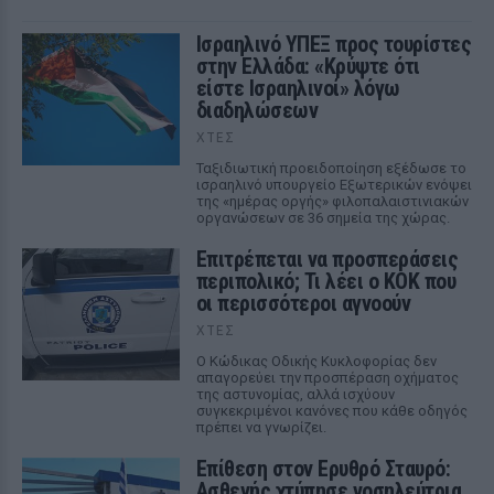
Ισραηλινό ΥΠΕΞ προς τουρίστες
στην Ελλάδα: «Κρύψτε ότι
είστε Ισραηλινοί» λόγω
διαδηλώσεων
ΧΤΕΣ
Ταξιδιωτική προειδοποίηση εξέδωσε το
ισραηλινό υπουργείο Εξωτερικών ενόψει
της «ημέρας οργής» φιλοπαλαιστινιακών
οργανώσεων σε 36 σημεία της χώρας.
Επιτρέπεται να προσπεράσεις
περιπολικό; Τι λέει ο ΚΟΚ που
οι περισσότεροι αγνοούν
ΧΤΕΣ
Ο Κώδικας Οδικής Κυκλοφορίας δεν
απαγορεύει την προσπέραση οχήματος
της αστυνομίας, αλλά ισχύουν
συγκεκριμένοι κανόνες που κάθε οδηγός
πρέπει να γνωρίζει.
Επίθεση στον Ερυθρό Σταυρό:
Ασθενής χτύπησε νοσηλεύτρια