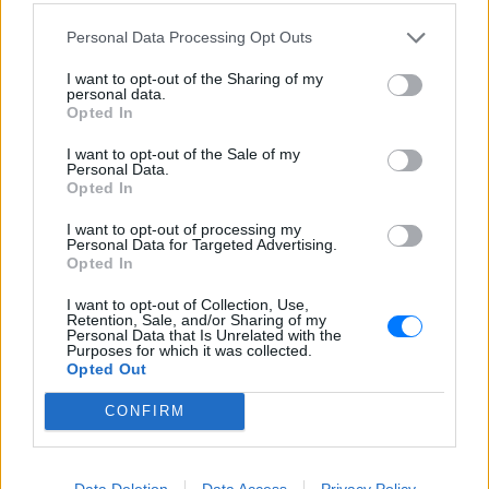
Personal Data Processing Opt Outs
I want to opt-out of the Sharing of my
personal data.
Opted In
I want to opt-out of the Sale of my
Personal Data.
Ακολουθήστε το E-Radio.gr στο
Google News
Opted In
και μάθετε πρώτοι
τα πιο hot νέα
.
I want to opt-out of processing my
Personal Data for Targeted Advertising.
Για ακόμη περισσότερα
νέα
, μπείτε στην
ροή
Opted In
ειδήσεων
του E-Daily.gr
I want to opt-out of Collection, Use,
Retention, Sale, and/or Sharing of my
Ακολουθήστε το E-Radio.gr και στο Instagram
Personal Data that Is Unrelated with the
Purposes for which it was collected.
ΔΙΑΦΗΜΙΣΗ
Opted Out
CONFIRM
Data Deletion
Data Access
Privacy Policy