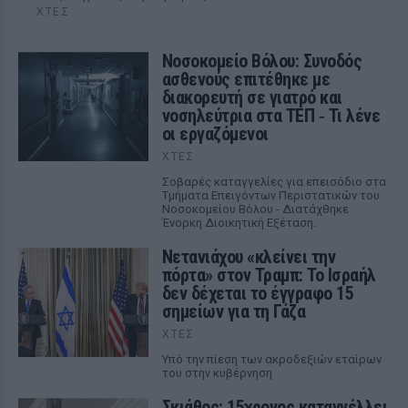
ΧΤΕΣ
Νοσοκομείο Βόλου: Συνοδός
ασθενούς επιτέθηκε με
διακορευτή σε γιατρό και
νοσηλεύτρια στα ΤΕΠ ‑ Τι λένε
οι εργαζόμενοι
ΧΤΕΣ
Σοβαρές καταγγελίες για επεισόδιο στα
Τμήματα Επειγόντων Περιστατικών του
Νοσοκομείου Βόλου - Διατάχθηκε
Ένορκη Διοικητική Εξέταση.
Νετανιάχου «κλείνει την
πόρτα» στον Τραμπ: Το Ισραήλ
δεν δέχεται το έγγραφο 15
σημείων για τη Γάζα
ΧΤΕΣ
Υπό την πίεση των ακροδεξιών εταίρων
του στην κυβέρνηση
Σκιάθος: 15χρονος καταγγέλλει