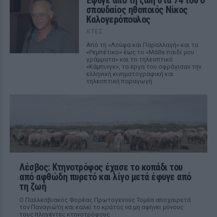
Έφυγε από τη ζωή στα 74 του ο
σπουδαίος ηθοποιός Νίκος
Καλογερόπουλος
ΧΤΕΣ
Από τη «Λούφα και Παραλλαγή» και το
«Ρεμπέτικο» έως το «Μάθε παιδί μου
γράμματα» και το τηλεοπτικό
«Κάμπινγκ», τα έργα του σφράγισαν την
ελληνική κινηματογραφική και
τηλεοπτική παραγωγή
Λέσβος: Κτηνοτρόφος έχασε το κοπάδι του
από αφθώδη πυρετό και λίγο μετά έφυγε από
τη ζωή
Ο Παλλεσβιακός Φορέας Πρωτογενούς Τομέα αποχαιρετά
τον Παναγιώτη και καλεί το κράτος να μη αφήνει μόνους
τους πληγέντες κτηνοτρόφους