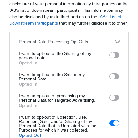
disclosure of your personal information by third parties on the
IAB’s list of downstream participants. This information may
also be disclosed by us to third parties on the
IAB’s List of
Downstream Participants
that may further disclose it to other
third parties.
Personal Data Processing Opt Outs
I want to opt-out of the Sharing of my
personal data.
Opted In
ΔΕΙΤΕ ΕΠΙΣΗΣ
I want to opt-out of the Sale of my
Personal Data.
ΣΤΗΝ ΙΔΙΑ ΚΑΤΗΓΟΡΙΑ
Opted In
Marfin: Επιμένει ο δικηγόρος
I want to opt-out of processing my
Personal Data for Targeted Advertising.
της 46χρονης για την
Opted In
ταυτοποίηση
ΠΡΙΝ 10 ΏΡΕΣ
I want to opt-out of Collection, Use,
Retention, Sale, and/or Sharing of my
Ο δικηγόρος της 46χρονης
Personal Data that Is Unrelated with the
κατηγορούμενης για την επίθεση
Purposes for which it was collected.
στη Marfin, επιμένει κατηγορηματικά πως
Opted Out
τα στοιχεία που έχει στα χέρια της η