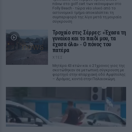
πάνω στο golf cart των νεόνυμφων στο
Folly Beach - τώρα νέο υλικό από το
αστυνομικό τμήμα αποκαλύπτει τη
συμπεριφορά της λίγο μετά τη μοιραία
σύγκρουση
Τροχαίο στις Σέρρες: «Έχασα τη
γυναίκα και το παιδί μου, τα
έχασα όλα» ‑ Ο πόνος του
πατέρα
ΧΤΕΣ
Μητέρα 43 ετών και ο 21χρονος γιος της
σκοτώθηκαν σε μετωπική σύγκρουση με
φορτηγό στην επαρχιακή οδό Αμφίπολης
– Δράμας, κοντά στην Παλαιοκώμη.