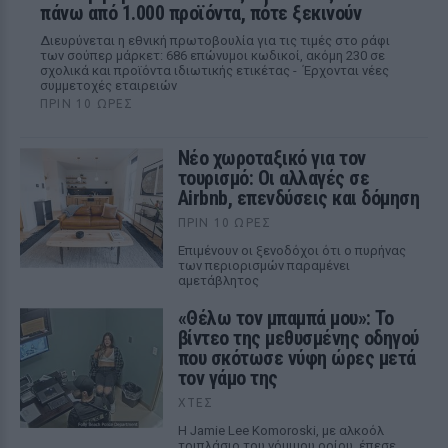
πάνω από 1.000 προϊόντα, πότε ξεκινούν
Διευρύνεται η εθνική πρωτοβουλία για τις τιμές στο ράφι
των σούπερ μάρκετ: 686 επώνυμοι κωδικοί, ακόμη 230 σε
σχολικά και προϊόντα ιδιωτικής ετικέτας - Έρχονται νέες
συμμετοχές εταιρειών
ΠΡΙΝ 10 ΏΡΕΣ
Νέο χωροταξικό για τον
τουρισμό: Οι αλλαγές σε
Airbnb, επενδύσεις και δόμηση
ΠΡΙΝ 10 ΏΡΕΣ
Επιμένουν οι ξενοδόχοι ότι ο πυρήνας
των περιορισμών παραμένει
αμετάβλητος
«Θέλω τον μπαμπά μου»: Το
βίντεο της μεθυσμένης οδηγού
που σκότωσε νύφη ώρες μετά
τον γάμο της
ΧΤΕΣ
Η Jamie Lee Komoroski, με αλκοόλ
τριπλάσιο του νόμιμου ορίου, έπεσε