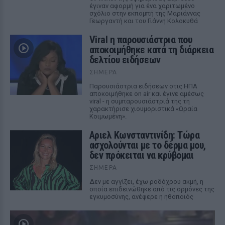
έγιναν αφορμή για ένα χαριτωμένο
σχόλιο στην εκπομπή της Μαριάννας
Γεωργαντή και του Γιάννη Κολοκυθά
Viral η παρουσιάστρια που
αποκοιμήθηκε κατά τη διάρκεια
δελτίου ειδήσεων
ΣΉΜΕΡΑ
Παρουσιάστρια ειδήσεων στις ΗΠΑ
αποκοιμήθηκε on air και έγινε αμέσως
viral - η συμπαρουσιάστριά της τη
χαρακτήρισε χιουμοριστικά «Ωραία
Κοιμωμένη».
Αριελ Κωνσταντινίδη: Τώρα
ασχολούνται με το δέρμα μου,
δεν πρόκειται να κρύβομαι
ΣΉΜΕΡΑ
Δεν με αγγίζει, έχω ροδόχρου ακμή, η
οποία επιδεινώθηκε από τις ορμόνες της
εγκυμοσύνης, ανέφερε η ηθοποιός