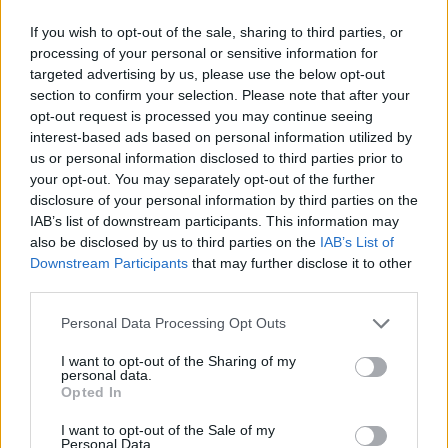
Η Μαρίνα Βερνίκου εξηγεί τι οφείλουν να
If you wish to opt-out of the sale, sharing to third parties, or
κάνουν οι λουόμενοι αν έρθουν
αντιμέτωποι με το ψάρι που έχει γίνει το
processing of your personal or sensitive information for
πιο συζητημένο θέμα στις ελληνικές
targeted advertising by us, please use the below opt-out
παραλίες
section to confirm your selection. Please note that after your
Μπαντέρας – Γκρίφιθ: Το
opt-out request is processed you may continue seeing
μυστικό που τους κρατά
interest-based ads based on personal information utilized by
«καλύτερους φίλους» 11 χρόνια
us or personal information disclosed to third parties prior to
μετά
your opt-out. You may separately opt-out of the further
disclosure of your personal information by third parties on the
ΣΉΜΕΡΑ
IAB’s list of downstream participants. This information may
Οι δύο σταρ του Χόλιγουντ απέδειξαν
also be disclosed by us to third parties on the
IAB’s List of
ότι η αγάπη και ο σεβασμός μπορούν να
διαρκέσουν πέρα από τον γάμο, χάρη και
Downstream Participants
that may further disclose it to other
στην κόρη τους.
third parties.
Κάια Γκέρμπερ: Με
Personal Data Processing Opt Outs
αποκαλυπτικό μαύρο look
θύμισε τη Σίντι Κρόφορντ
I want to opt-out of the Sharing of my
personal data.
ΣΉΜΕΡΑ
Opted In
Η 24χρονη πρωτοστάτησε σε εκδήλωση
για τη σειρά «The Shards» στο Λος
I want to opt-out of the Sale of my
Αντζελες
Personal Data.