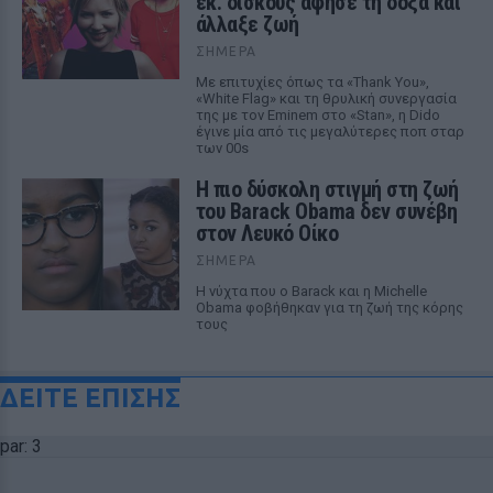
εκ. δίσκους άφησε τη δόξα και
άλλαξε ζωή
ΣΉΜΕΡΑ
Με επιτυχίες όπως τα «Thank You»,
«White Flag» και τη θρυλική συνεργασία
της με τον Eminem στο «Stan», η Dido
έγινε μία από τις μεγαλύτερες ποπ σταρ
των 00s
Η πιο δύσκολη στιγμή στη ζωή
του Barack Obama δεν συνέβη
στον Λευκό Οίκο
ΣΉΜΕΡΑ
Η νύχτα που ο Barack και η Michelle
Obama φοβήθηκαν για τη ζωή της κόρης
τους
ΔΕΙΤΕ ΕΠΙΣΗΣ
par: 3