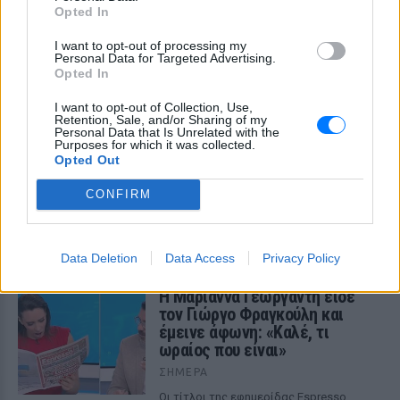
Opted In
I want to opt-out of processing my
Personal Data for Targeted Advertising.
Opted In
I want to opt-out of Collection, Use,
Retention, Sale, and/or Sharing of my
Personal Data that Is Unrelated with the
Purposes for which it was collected.
Opted Out
Ιωάννα Τούνη: Αδημοσίευτη φωτογραφία από
Ίμπιζα με τον Δημήτρη Σπυριδωνίδη
CONFIRM
Η influencer ανέβασε στο Instagram throwback στιγμιότυπο
και ρώτησε τον σύντροφό της για τον φετινό προορισμό
ΣΉΜΕΡΑ
Data Deletion
Data Access
Privacy Policy
Η Μαριάννα Γεωργαντή είδε
τον Γιώργο Φραγκούλη και
έμεινε άφωνη: «Καλέ, τι
ωραίος που είναι»
ΣΉΜΕΡΑ
Οι τίτλοι της εφημερίδας Espresso