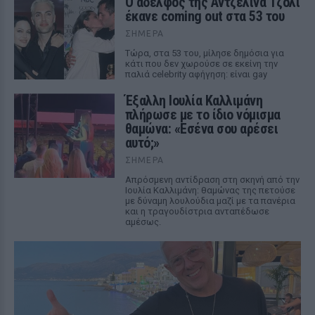
Ο αδελφός της Αντζελίνα Τζολί
έκανε coming out στα 53 του
ΣΉΜΕΡΑ
Τώρα, στα 53 του, μίλησε δημόσια για
κάτι που δεν χωρούσε σε εκείνη την
παλιά celebrity αφήγηση: είναι gay
Έξαλλη Ιουλία Καλλιμάνη
πλήρωσε με το ίδιο νόμισμα
θαμώνα: «Εσένα σου αρέσει
αυτό;»
ΣΉΜΕΡΑ
Απρόσμενη αντίδραση στη σκηνή από την
Ιουλία Καλλιμάνη: θαμώνας της πετούσε
με δύναμη λουλούδια μαζί με τα πανέρια
και η τραγουδίστρια ανταπέδωσε
αμέσως.