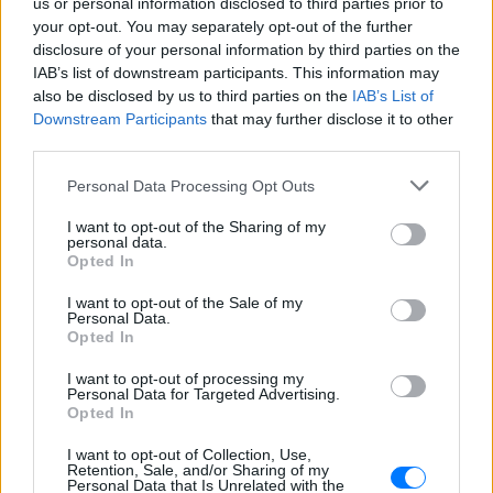
us or personal information disclosed to third parties prior to
your opt-out. You may separately opt-out of the further
disclosure of your personal information by third parties on the
IAB’s list of downstream participants. This information may
also be disclosed by us to third parties on the
IAB’s List of
Downstream Participants
that may further disclose it to other
third parties.
Personal Data Processing Opt Outs
ΔΕΙΤΕ ΕΠΙΣΗΣ
I want to opt-out of the Sharing of my
personal data.
Opted In
ΣΤΗΝ ΙΔΙΑ ΚΑΤΗΓΟΡΙΑ
I want to opt-out of the Sale of my
Personal Data.
Γιατί γεμίζουμε σπυράκια στις
Opted In
διακοπές και πώς θα τα
I want to opt-out of processing my
προλάβεις
Personal Data for Targeted Advertising.
Opted In
ΠΡΙΝ 7 ΏΡΕΣ
Τι πρέπει να αλλάξεις
I want to opt-out of Collection, Use,
Retention, Sale, and/or Sharing of my
Personal Data that Is Unrelated with the