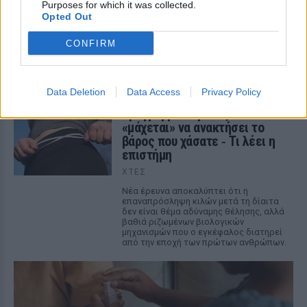
Ο λόγος που οι πιο έξυπνοι
Purposes for which it was collected.
άνθρωποι κάνουν τα
Opted Out
μεγαλύτερα λάθη στις σχέσεις
CONFIRM
ΠΡΙΝ 7 ΏΡΕΣ
Τα 4 συχνότερα ερωτικά ατοπήματα των
ευφυών ανθρώπων
Data Deletion
Data Access
Privacy Policy
Γιατί ο εγκέφαλος είναι
προγραμματισμένος να
«μάχεται» να ανακτήσει το
βάρος που χάσατε ‑ Τι λέει η
επιστήμη
ΧΤΕΣ
Νέα έρευνα αποκαλύπτει ότι η
επαναπρόσληψη κιλών μετά τη δίαιτα
δεν είναι θέμα αδύναμης θέλησης, αλλά
βαθιά ριζωμένων βιολογικών
μηχανισμών που ο εγκέφαλος διατηρεί
από την εποχή των πρώτων ανθρώπων.