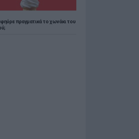
εφηύρε πραγματικά το χωνάκι του
ύ;