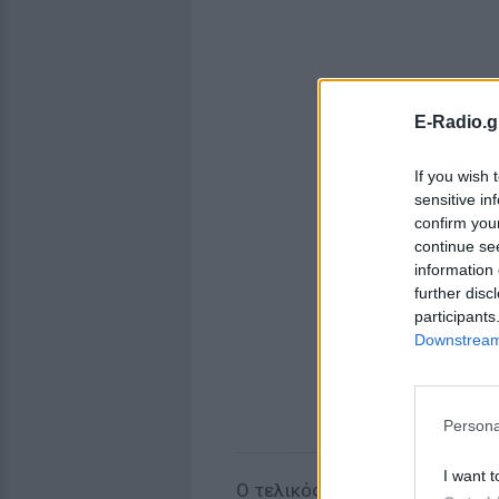
E-Radio.g
If you wish 
sensitive in
confirm you
continue se
information 
further disc
participants
Downstream 
Persona
I want t
Ο τελικός θα διεξαχθεί στις 1