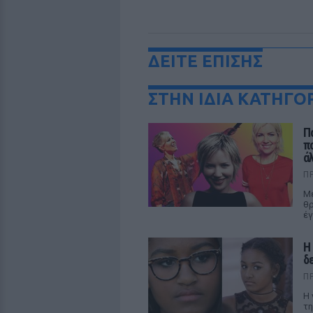
ΔΕΙΤΕ ΕΠΙΣΗΣ
ΣΤΗΝ ΙΔΙΑ ΚΑΤΗΓΟ
Π
π
ά
Π
Με
θρ
έγ
Η
δ
Π
Η 
τη