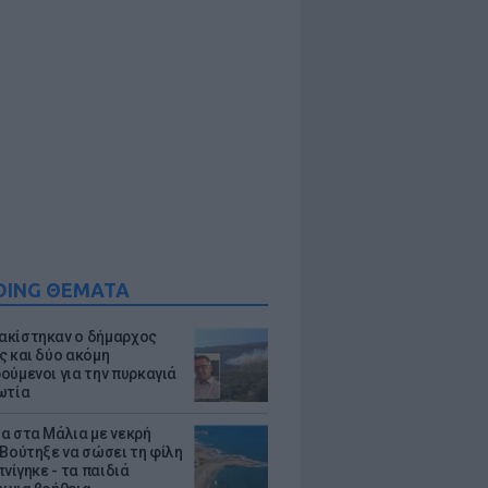
DING ΘΕΜΑΤΑ
κίστηκαν ο δήμαρχος
ς και δύο ακόμη
ούμενοι για την πυρκαγιά
ωτία
α στα Μάλια με νεκρή
 Βούτηξε να σώσει τη φίλη
πνίγηκε - τα παιδιά