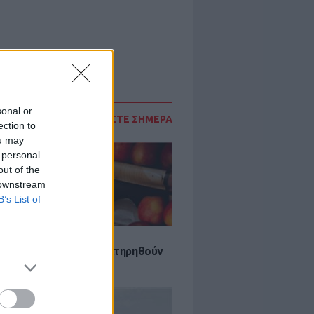
sonal or
ΔΙΑΒΑΣΤΕ ΣΗΜΕΡΑ
ection to
ou may
 personal
out of the
 downstream
B’s List of
τα που μπορουν να διατηρηθούν
ψυγείου το καλοκαίρι