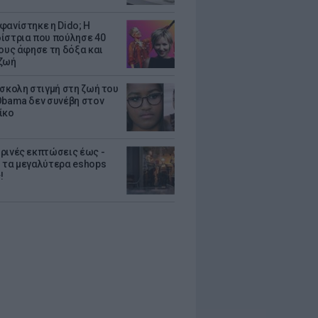
φανίστηκε η Dido; Η
ίστρια που πούλησε 40
κους άφησε τη δόξα και
ζωή
ύσκολη στιγμή στη ζωή του
Obama δεν συνέβη στον
ίκο
ρινές εκπτώσεις έως -
 τα μεγαλύτερα eshops
!