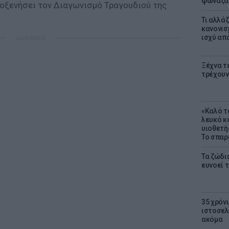
φώναζαν
λοξενήσει τον Διαγωνισμό Τραγουδιού της
Τι αλλά
κανονισ
ισχύ απ
ΔΙΑΦΗΜΙΣΗ
Ξέχνα τ
τρέχουν
«Καλό τα
λευκό κ
υιοθετή
Το σπαρ
Τα ζώδια
ευνοεί 
35 χρόν
ιστοσελ
ακόμα