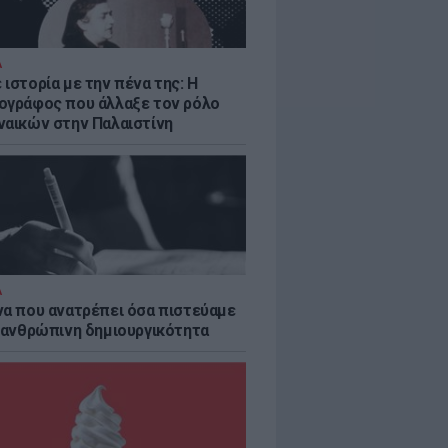
Α
ιστορία με την πένα της: Η
ογράφος που άλλαξε τον ρόλο
ναικών στην Παλαιστίνη
Α
να που ανατρέπει όσα πιστεύαμε
ν ανθρώπινη δημιουργικότητα