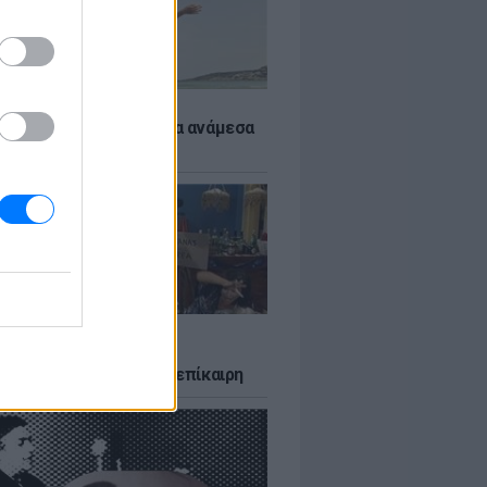
 αποφύγεις το σύγκαμα ανάμεσα
μηρούς
LTURE
δία που σατίρισε τον
υτισμό και παραμένει επίκαιρη