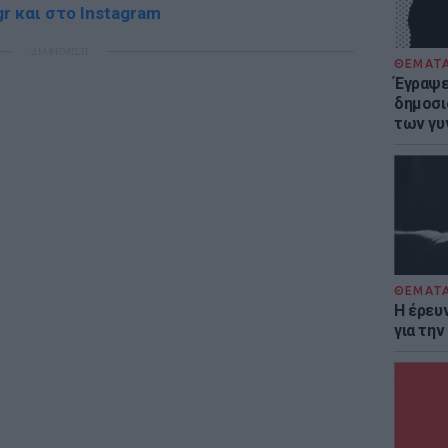
r και στο Instagram
ΔΙΑΦΗΜΙΣΗ
ΘΕΜΑΤ
Έγραψε 
δημοσι
των γυ
ΘΕΜΑΤ
Η έρευ
για τη