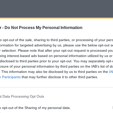
r -
Do Not Process My Personal Information
to opt-out of the sale, sharing to third parties, or processing of your per
formation for targeted advertising by us, please use the below opt-out s
r selection. Please note that after your opt-out request is processed y
eing interest-based ads based on personal information utilized by us or
disclosed to third parties prior to your opt-out. You may separately opt-
losure of your personal information by third parties on the IAB’s list of
. This information may also be disclosed by us to third parties on the
IA
Participants
that may further disclose it to other third parties.
ΕΥ ΖΗΝ
6 φρού
εκτός 
l Data Processing Opt Outs
o opt-out of the Sharing of my personal data.
4 Μαΐου, και οι δυο ημιτελικοί στις 10 και