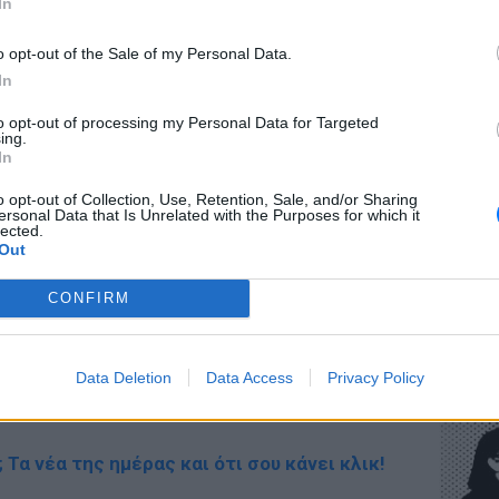
In
o opt-out of the Sale of my Personal Data.
In
ΔΙΑΦΗΜΙΣΗ
ΕΥ ΖΗΝ
to opt-out of processing my Personal Data for Targeted
Πώς να
ing.
στους 
In
o opt-out of Collection, Use, Retention, Sale, and/or Sharing
ersonal Data that Is Unrelated with the Purposes for which it
lected.
Out
CONFIRM
POP CU
Η κωμω
Data Deletion
Data Access
Privacy Policy
νεοπλο
gr στο
Google News
και μάθετε πρώτοι
τα
; Τα νέα της ημέρας και ότι σου κάνει κλικ!