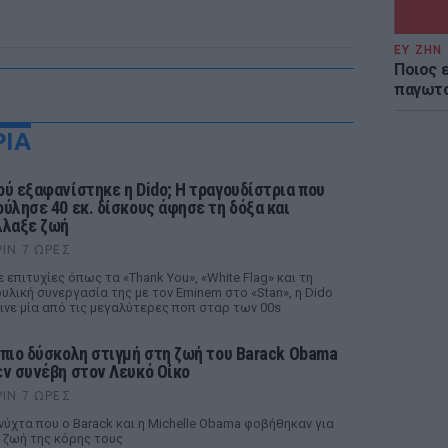
ΕΥ ΖΗΝ
Ποιος 
παγωτο
ΡΙΑ
ού εξαφανίστηκε η Dido; Η τραγουδίστρια που
ούλησε 40 εκ. δίσκους άφησε τη δόξα και
λλαξε ζωή
ΡΙΝ 7 ΏΡΕΣ
 επιτυχίες όπως τα «Thank You», «White Flag» και τη
υλική συνεργασία της με τον Eminem στο «Stan», η Dido
ινε μία από τις μεγαλύτερες ποπ σταρ των 00s
 πιο δύσκολη στιγμή στη ζωή του Barack Obama
εν συνέβη στον Λευκό Οίκο
ΡΙΝ 7 ΏΡΕΣ
νύχτα που ο Barack και η Michelle Obama φοβήθηκαν για
 ζωή της κόρης τους