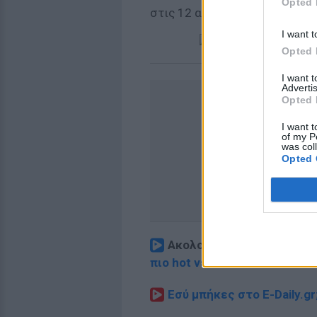
Opted 
στις 12 αντίστοιχα.
I want t
Opted 
I want 
Advertis
Opted 
I want t
of my P
was col
Opted 
Ακολουθήστε το E-Radio.
πιο hot νέα
.
Εσύ μπήκες στο E-Daily.gr