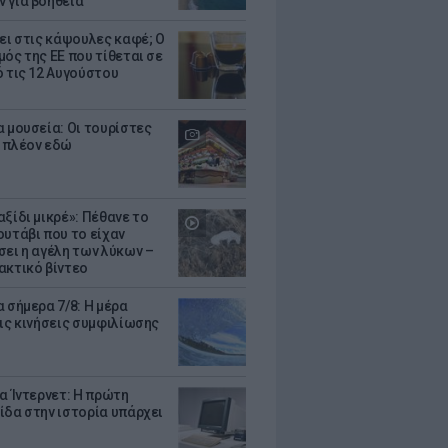
 για βοήθεια
ζει στις κάψουλες καφέ; Ο
μός της ΕΕ που τίθεται σε
ό τις 12 Αυγούστου
α μουσεία: Οι τουρίστες
 πλέον εδώ
ξίδι μικρέ»: Πέθανε το
ουτάβι που το είχαν
σει η αγέλη των λύκων –
ακτικό βίντεο
 σήμερα 7/8: Η μέρα
τις κινήσεις συμφιλίωσης
ια Ίντερνετ: Η πρώτη
ίδα στην ιστορία υπάρχει