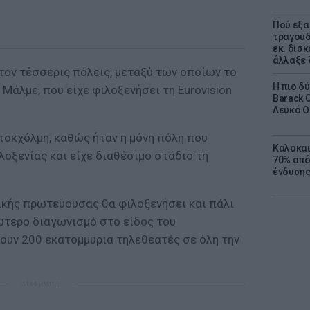
Πού εξα
τραγουδ
εκ. δίσ
άλλαξε 
τον τέσσερις πόλεις, μεταξύ των οποίων το
Η πιο δ
 Μάλμε, που είχε φιλοξενήσει τη Eurovision
Barack 
Λευκό Ο
τοκχόλμη, καθώς ήταν η μόνη πόλη που
Καλοκαι
οξενίας και είχε διαθέσιμο στάδιο τη
70% από
ένδυσης
δικής πρωτεύουσας θα φιλοξενήσει και πάλι
λύτερο διαγωνισμό στο είδος του
ύν 200 εκατομμύρια τηλεθεατές σε όλη την
ΔΙΑΦΗΜΙΣΗ