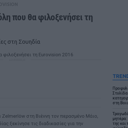
OVISION
λη που θα φιλοξενήσει τη 
ίες στη Σουηδία
ΔΙΑΦΗΜΙΣΗ
TREN
Προφυλα
Στυλίδα
κατηγορ
στη Βοι
Τραγωδί
 Zelmerlöw στη Βιέννη τον περασμένο Μάιο,
μητέρα:
ίας ξεκίνησε τις διαδικασίες για την
της και 