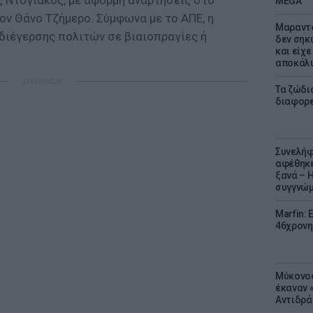
 Ντογιάκος, με αφορμή αναρτήσεις στο
MEGA
ον Θάνο Τζήμερο. Σύμφωνα με το ΑΠΕ, η
Μαραντό
 διέγερσης πολιτών σε βιαιοπραγίες ή
δεν σηκ
και είχε
αποκάλυ
ΔΙΑΦΗΜΙΣΗ
Τα ζώδια
διαφορ
Συνελήφ
αφέθηκε
ξανά – 
συγγνώ
Marfin: 
46χρονη
Μύκονος
έκαναν «
Αντιδρά