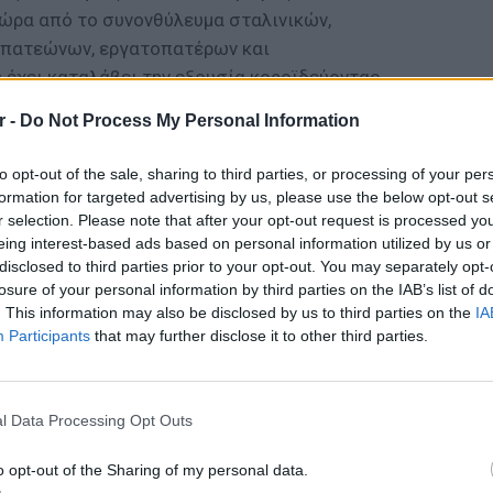
χώρα από το συνονθύλευμα σταλινικών,
απατεώνων, εργατοπατέρων και
 έχει καταλάβει την εξουσία κοροϊδεύοντας
τή εκβιάζοντάς τον. Την Παρασκευή ή
r -
Do Not Process My Personal Information
to opt-out of the sale, sharing to third parties, or processing of your per
ΔΙΑΦΗΜΙΣΗ
formation for targeted advertising by us, please use the below opt-out s
r selection. Please note that after your opt-out request is processed y
eing interest-based ads based on personal information utilized by us or
disclosed to third parties prior to your opt-out. You may separately opt-
losure of your personal information by third parties on the IAB’s list of
. This information may also be disclosed by us to third parties on the
IA
Participants
that may further disclose it to other third parties.
ΕΙΔΗΣΕΙ
«Δεν δ
l Data Processing Opt Outs
απάντησ
o opt-out of the Sharing of my personal data.