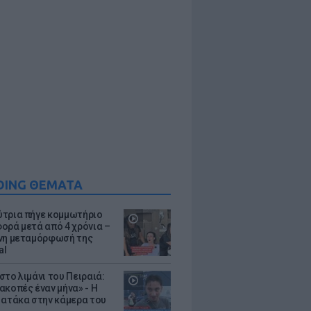
DING ΘΕΜΑΤΑ
τρια πήγε κομμωτήριο
ορά μετά από 4 χρόνια –
νη μεταμόρφωσή της
al
στο λιμάνι του Πειραιά:
ακοπές έναν μήνα» - Η
 ατάκα στην κάμερα του