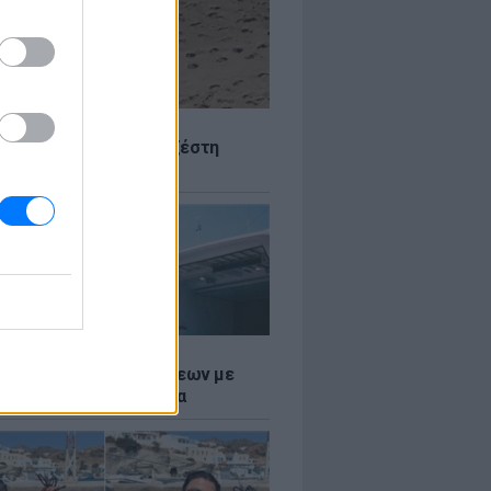
Σ
 Πού θα «χτυπήσει» η ζέστη
Σ
τος: Ρεκόρ Αναχωρήσεων με
Ταξιδιώτες στα Λιμάνια