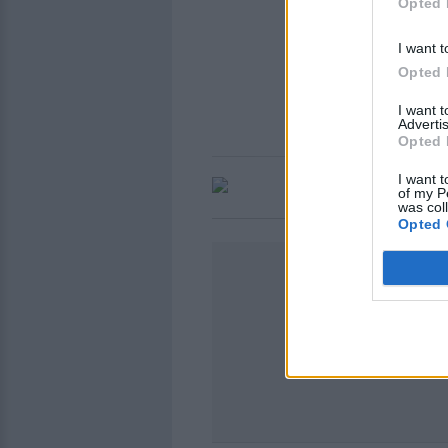
Opted 
I want t
Opted 
I want 
Advertis
Opted 
I want t
of my P
was col
Opted 