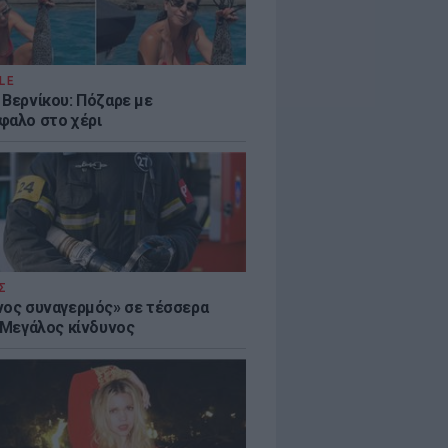
LE
 Βερνίκου: Πόζαρε με
φαλο στο χέρι
Σ
νος συναγερμός» σε τέσσερα
- Μεγάλος κίνδυνος