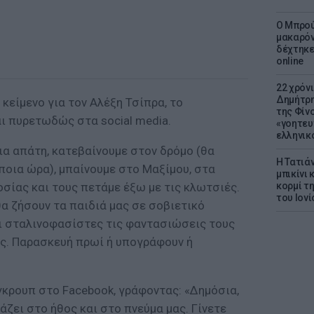
Ο Μπρού
μακαρόν
δέχτηκε
online
22 χρόν
Δημήτρη
κείμενο για τον Αλέξη Τσίπρα, το
της Φίνο
ι πυρετωδώς στα social media.
«γοητευ
ελληνικ
μια απάτη, κατεβαίνουμε στον δρόμο (θα
Η Τατιά
 ποια ώρα), μπαίνουμε στο Μαξίμου, στα
μπικίνι
σίας και τους πετάμε έξω με τις κλωτσιές.
κορμί τ
του Ιονί
α ζήσουν τα παιδιά μας σε σοβιετικό
οι σταλινοφασίστες τις φαντασιώσεις τους
ες. Παρασκευή πρωί ή υπογράφουν ή
γκρουπ στο Facebook, γράφοντας: «Δημόσια,
άζει στο ήθος και στο πνεύμα μας. Γίνετε