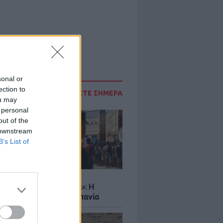
sonal or
ection to
ΔΙΑΒΑΣΤΕ ΣΗΜΕΡΑ
ou may
 personal
out of the
 downstream
B’s List of
Σ
εχόμαστε τελεσίγραφα»: Η
η της Ιταλίας στην Ισπανία