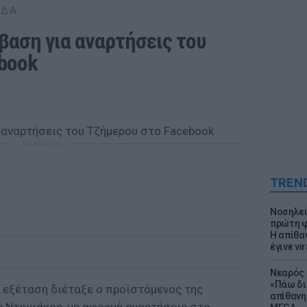
ΑΔΑ
αση για αναρτήσεις του 
book
ΔΙΑΦΗΜΙΣΗ
TREN
Νοσηλεύ
πρώτη φ
Η απίθα
έγινε vir
Νεαρός 
«Πάω δι
εξέταση διέταξε ο προϊστάμενος της
απίθανη