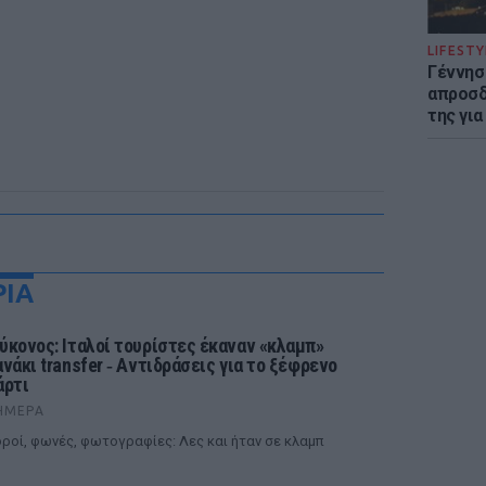
LIFESTY
Γέννησ
απροσδ
της για
ΡΙΑ
ύκονος: Ιταλοί τουρίστες έκαναν «κλαμπ»
ανάκι transfer ‑ Αντιδράσεις για το ξέφρενο
άρτι
ΉΜΕΡΑ
ροί, φωνές, φωτογραφίες: Λες και ήταν σε κλαμπ