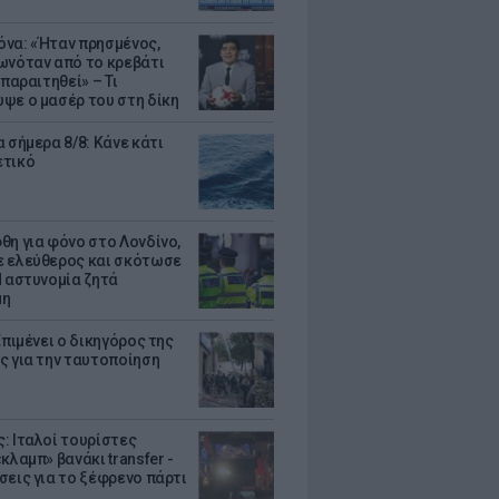
να: «Ήταν πρησμένος,
ωνόταν από το κρεβάτι
 παραιτηθεί» – Τι
ψε ο μασέρ του στη δίκη
 σήμερα 8/8: Κάνε κάτι
ετικό
θη για φόνο στο Λονδίνο,
 ελεύθερος και σκότωσε
Η αστυνομία ζητά
μη
Επιμένει ο δικηγόρος της
ς για την ταυτοποίηση
: Ιταλοί τουρίστες
κλαμπ» βανάκι transfer -
σεις για το ξέφρενο πάρτι