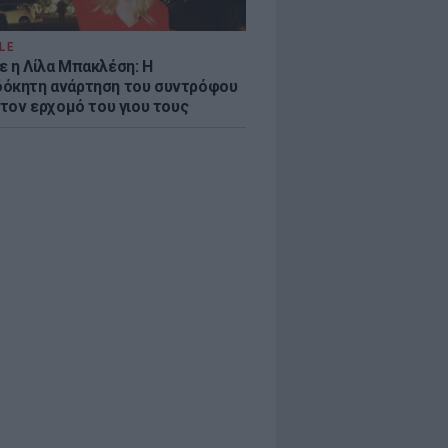
LE
ε η Λίλα Μπακλέση: Η
όκητη ανάρτηση του συντρόφου
 τον ερχομό του γιου τους