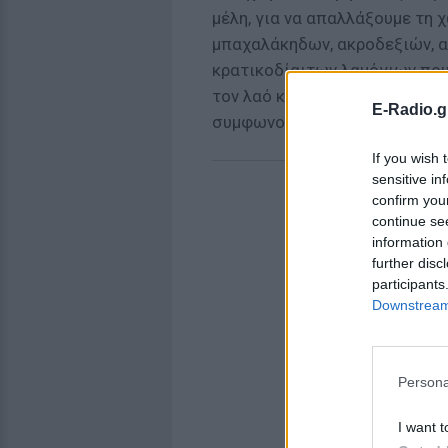
μέλη, για να απαλλάξουμε τη 
μπαχαλάκηδων, ακροδεξιών, 
κρατικοδίαιτων λαμόγιων που
τον λαό και διατηρείται σ' αυ
E-Radio.g
συμφωνούν ή ξηλώνονται».
If you wish 
sensitive in
confirm you
continue se
information 
further disc
participants
Downstream 
Persona
I want t