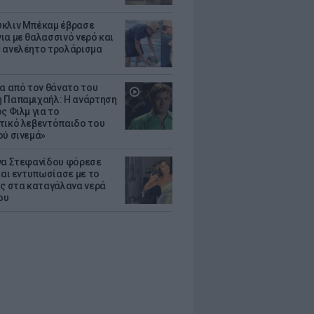
κλιν Μπέκαμ έβρασε
ια με θαλασσινό νερό και
 ανελέητο τρολάρισμα
ια από τον θάνατο του
 Παπαμιχαήλ: Η ανάρτηση
ς Φιλμ για το
τικό λεβεντόπαιδο του
ού σινεμά»
να Στεφανίδου φόρεσε
 και εντυπωσίασε με το
ης στα καταγάλανα νερά
ου