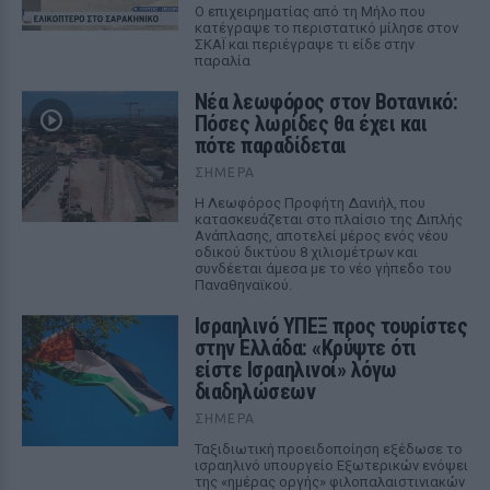
Ο επιχειρηματίας από τη Μήλο που
κατέγραψε το περιστατικό μίλησε στον
ΣΚΑΪ και περιέγραψε τι είδε στην
παραλία
Νέα λεωφόρος στον Βοτανικό:
Πόσες λωρίδες θα έχει και
πότε παραδίδεται
ΣΉΜΕΡΑ
Η Λεωφόρος Προφήτη Δανιήλ, που
κατασκευάζεται στο πλαίσιο της Διπλής
Ανάπλασης, αποτελεί μέρος ενός νέου
οδικού δικτύου 8 χιλιομέτρων και
συνδέεται άμεσα με το νέο γήπεδο του
Παναθηναϊκού.
Ισραηλινό ΥΠΕΞ προς τουρίστες
στην Ελλάδα: «Κρύψτε ότι
είστε Ισραηλινοί» λόγω
διαδηλώσεων
ΣΉΜΕΡΑ
Ταξιδιωτική προειδοποίηση εξέδωσε το
ισραηλινό υπουργείο Εξωτερικών ενόψει
της «ημέρας οργής» φιλοπαλαιστινιακών