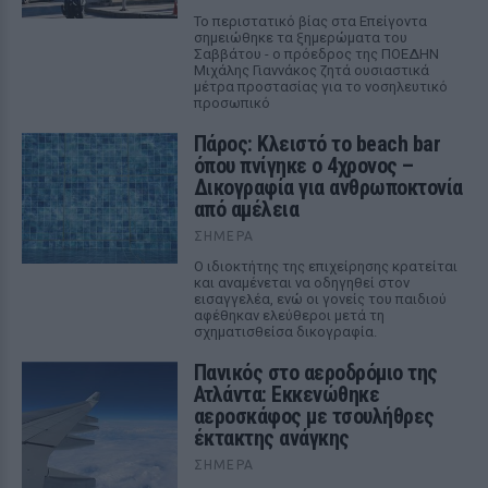
Το περιστατικό βίας στα Επείγοντα
σημειώθηκε τα ξημερώματα του
Σαββάτου - ο πρόεδρος της ΠΟΕΔΗΝ
Μιχάλης Γιαννάκος ζητά ουσιαστικά
μέτρα προστασίας για το νοσηλευτικό
προσωπικό
Πάρος: Κλειστό το beach bar
όπου πνίγηκε ο 4χρονος –
Δικογραφία για ανθρωποκτονία
από αμέλεια
ΣΉΜΕΡΑ
Ο ιδιοκτήτης της επιχείρησης κρατείται
και αναμένεται να οδηγηθεί στον
εισαγγελέα, ενώ οι γονείς του παιδιού
αφέθηκαν ελεύθεροι μετά τη
σχηματισθείσα δικογραφία.
Πανικός στο αεροδρόμιο της
Ατλάντα: Εκκενώθηκε
αεροσκάφος με τσουλήθρες
έκτακτης ανάγκης
ΣΉΜΕΡΑ