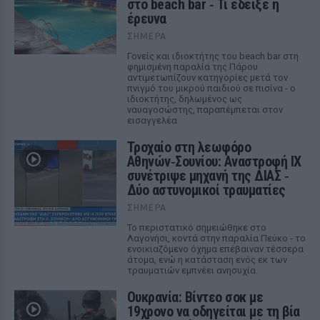
στο beach bar ‑ Τι έδειξε η
έρευνα
ΣΉΜΕΡΑ
Γονείς και ιδιοκτήτης του beach bar στη
φημισμένη παραλία της Πάρου
αντιμετωπίζουν κατηγορίες μετά τον
πνιγμό του μικρού παιδιού σε πισίνα - ο
ιδιοκτήτης, δηλωμένος ως
ναυαγοσώστης, παραπέμπεται στον
εισαγγελέα
Τροχαίο στη λεωφόρο
Αθηνών‑Σουνίου: Αναστροφή ΙΧ
συνέτριψε μηχανή της ΔΙΑΣ ‑
Δύο αστυνομικοί τραυματίες
ΣΉΜΕΡΑ
Το περιστατικό σημειώθηκε στο
Λαγονήσι, κοντά στην παραλία Πεύκο - το
ενοικιαζόμενο όχημα επέβαιναν τέσσερα
άτομα, ενώ η κατάσταση ενός εκ των
τραυματιών εμπνέει ανησυχία.
Ουκρανία: Βίντεο σοκ με
19χρονο να οδηγείται με τη βία