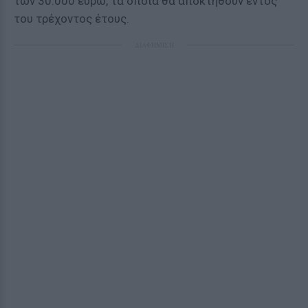
των 30.000 ευρώ, τα οποία θα αποκτηθούν εντός
του τρέχοντος έτους.
ΔΙΑΦΗΜΙΣΗ