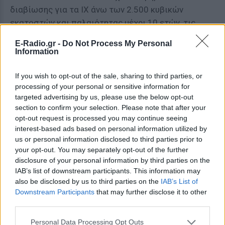
διαβίωσης για τα ΙΧ άνω των 2.500 κυβικών
εκατοστών και παλαιότητας μέχρι 10 ετών, τις
πισίνες, τα αεροσκάφη και τα ελικόπτερα. Ο φόρος
E-Radio.gr -
Do Not Process My Personal
θα επεκταθεί και στα σκάφη αναψυχής άνω των 10
Information
μέτρων.
If you wish to opt-out of the sale, sharing to third parties, or
Τα συνταξιοδοτικά μέτρα που θα εφαρμοστούν
processing of your personal or sensitive information for
από Δευτέρα αν υπάρξει συμφωνία
targeted advertising by us, please use the below opt-out
section to confirm your selection. Please note that after your
Η Αθήνα δεσμεύεται για την εφαρμογή άμεσων
opt-out request is processed you may continue seeing
interest-based ads based on personal information utilized by
μέτρων στο συνταξιοδοτικό.
us or personal information disclosed to third parties prior to
your opt-out. You may separately opt-out of the further
Κατάργηση των πρόωρων συντάξεων
και αύξηση
disclosure of your personal information by third parties on the
της ποινής σε περιπτώσεις πρόωρης εξόδου.
IAB’s list of downstream participants. This information may
Πάντως ακόμη δεν έχει ξεκαθαρίσει αν στο
also be disclosed by us to third parties on the
IAB’s List of
συνταξιοδοτικό θα μπουν και νέα άμεσα μέτρα.
Downstream Participants
that may further disclose it to other
third parties.
[ΠΗΓΗ]
Personal Data Processing Opt Outs